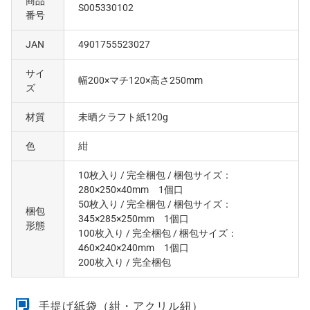
商品
S005330102
番号
JAN
4901755523027
サイ
幅200×マチ120×高さ250mm
ズ
材質
未晒クラフト紙120g
色
紺
10枚入り
/ 完全梱包
/ 梱包サイズ：
280×250×40mm 1個口
50枚入り
/ 完全梱包
/ 梱包サイズ：
梱包
345×285×250mm 1個口
形態
100枚入り
/ 完全梱包
/ 梱包サイズ：
460×240×240mm 1個口
200枚入り
/ 完全梱包
手提げ紙袋（紺・アクリル紐）