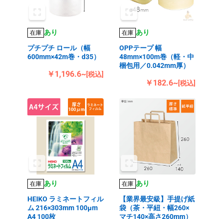
あり
あり
在庫
在庫
プチプチ ロール（幅
OPPテープ 幅
600mm×42m巻・d35）
48mm×100m巻（軽・中
梱包用／0.042mm厚）
￥1,196.6~
[税込]
￥182.6~
[税込]
あり
あり
在庫
在庫
HEIKO ラミネートフィル
【業界最安級】手提げ紙
ム 216×303mm 100μm
袋（茶・平紐・幅260×
A4 100枚
マチ140×高さ260mm）