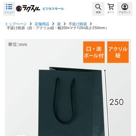
ビジネスモール
メニュー
検索
カート
アカウント
トップページ
店舗用品
袋
手提げ紙袋
手提げ紙袋（紺・アクリル紐・幅200×マチ120×高さ250mm）