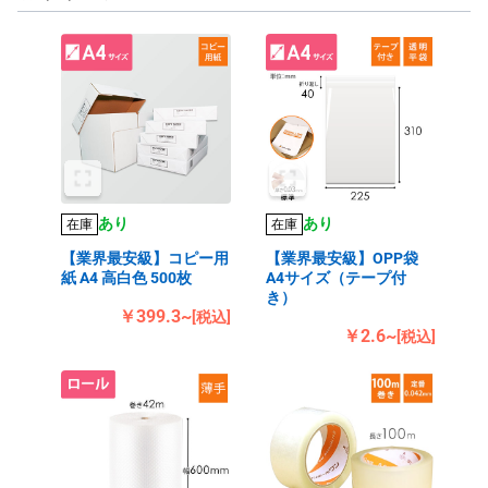
あり
あり
在庫
在庫
【業界最安級】コピー用
【業界最安級】OPP袋
紙 A4 高白色 500枚
A4サイズ（テープ付
き）
￥399.3~
[税込]
￥2.6~
[税込]