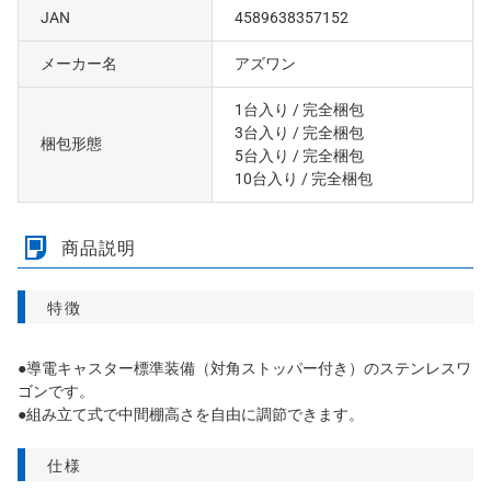
JAN
4589638357152
メーカー名
アズワン
1台入り
/ 完全梱包
3台入り
/ 完全梱包
梱包形態
5台入り
/ 完全梱包
10台入り
/ 完全梱包
商品説明
特徴
●導電キャスター標準装備（対角ストッパー付き）のステンレスワ
ゴンです。
●組み立て式で中間棚高さを自由に調節できます。
仕様