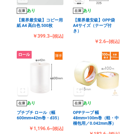
あり
あり
在庫
在庫
【業界最安級】コピー用
【業界最安級】OPP袋
紙 A4 高白色 500枚
A4サイズ（テープ付
き）
￥399.3~
[税込]
￥2.6~
[税込]
あり
あり
在庫
在庫
プチプチ ロール（幅
OPPテープ 幅
600mm×42m巻・d35）
48mm×100m巻（軽・中
梱包用／0.042mm厚）
￥1,196.6~
[税込]
￥182.6~