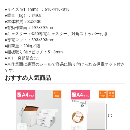
●サイズ※1（mm）：610×410×818
●重量（kg）：約9.8
●本体材質：SUS430
●有効作業面：597×397mm
●キャスター：Φ50導電キャスター、対角ストッパー付き
●導電マット：593×393mm
●耐荷重：20kg／段
●棚板取り付けピッチ：51.8mm
●※1 突起部含む。
●※作業面に裏面のシールで容易に貼り付けられる導電マット付き
です。
おすすめ人気商品