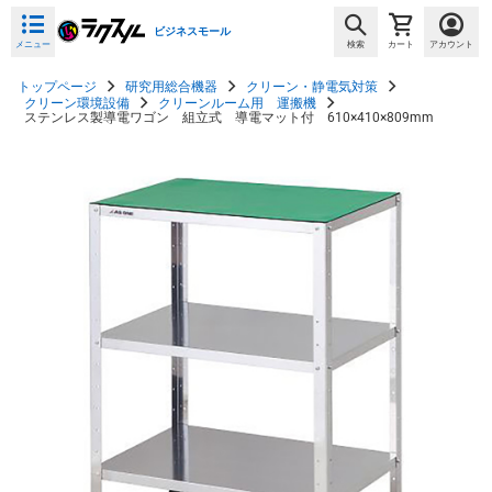
ビジネスモール
メニュー
検索
カート
アカウント
トップページ
研究用総合機器
クリーン・静電気対策
クリーン環境設備
クリーンルーム用 運搬機
ステンレス製導電ワゴン 組立式 導電マット付 610×410×809mm