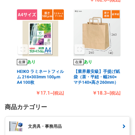
[税込]
あり
あり
在庫
在庫
HEIKO ラミネートフィル
【業界最安級】手提げ紙
ム 216×303mm 100μm
袋（茶・平紐・幅260×
A4 100枚
マチ140×高さ260mm）
￥17.1~
￥18.3~
[税込]
[税込]
商品カテゴリー
文房具・事務用品