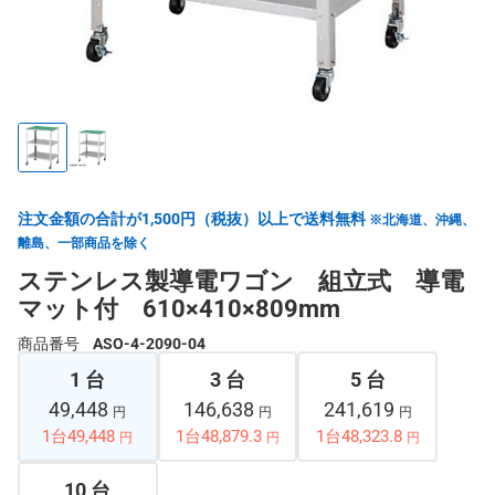
注文金額の合計が1,500円（税抜）以上で送料無料
※北海道、沖縄、
離島、一部商品を除く
ステンレス製導電ワゴン 組立式 導電
マット付 610×410×809mm
商品番号
ASO-4-2090-04
1 台
3 台
5 台
49,448
146,638
241,619
円
円
円
1台49,448
1台48,879.3
1台48,323.8
円
円
円
10 台