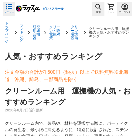
ビジネスモール
メニュー
検索
カート
アカウント
ト
ラ
ッ
研究
クリー
クリ
ン
クリーンルーム用 運搬
プ
用総
ン・静
ーン
キ
機の人気・おすすめラン
ペ
合機
電気対
環境
ン
キング
ー
器
策
設備
グ
ジ
人気・おすすめランキング
注文金額の合計が1,500円（税抜）以上で送料無料※北海
道、沖縄、離島、一部商品を除く
クリーンルーム用 運搬機の人気・お
すすめランキング
2026年8月7日(金) 更新
クリーンルーム内で、製品や、材料を運搬する際に、パーティク
ルの発生を、最小限に抑えるように、特別に設計された、ステン