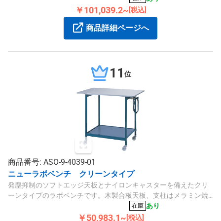
￥101,039.2~
[税込]
商品詳細ページへ
11
位
商品番号: ASO-9-4039-01
ニューラボベンチ クリーンタイプ
発塵抑制のソフトエッジ天板とナイロンキャスターを備えたクリ
ーンタイプのラボベンチです。木製合板天板、支柱はメラミン焼
付スチール製で、耐荷重約20kg、棚間隔は585mmです。
あり
在庫
￥50,983.1~
[税込]