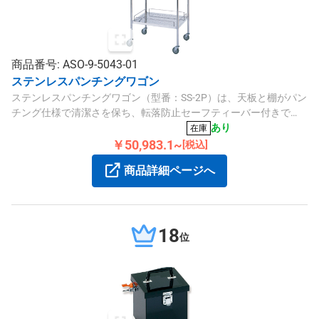
商品番号: ASO-9-5043-01
ステンレスパンチングワゴン
ステンレスパンチングワゴン（型番：SS-2P）は、天板と棚がパン
チング仕様で清潔さを保ち、転落防止セーフティーバー付きで
す。サイズは600×450×835mm、軽量約10kgで、φ75mmウレタン
あり
在庫
キャスターと対角ストッパーを装備しています。
￥50,983.1~
[税込]
商品詳細ページへ
18
位