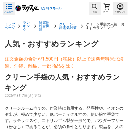
ビジネスモール
メニュー
検索
カート
アカウント
ラン
研究用
トップ
クリーン・
クリーン手袋の人気・お
キン
総合機
ページ
静電気対策
すすめランキング
グ
器
人気・おすすめランキング
注文金額の合計が1,500円（税抜）以上で送料無料※北海
道、沖縄、離島、一部商品を除く
クリーン手袋の人気・おすすめラン
キング
2026年8月7日(金) 更新
クリーンルーム内での、作業時に着用する、発塵性や、イオンの
溶出が、極めて少ない、低パーティクル性の、使い捨て手袋で
す。ラテックスや、ニトリルゴム製が一般的で、パウダーフリー
（粉なし）であることが、必須の条件となります。製品を、人の