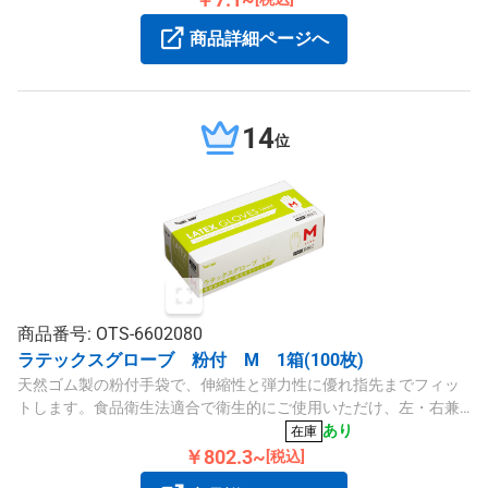
商品詳細ページへ
14
位
商品番号: OTS-6602080
ラテックスグローブ 粉付 M 1箱(100枚)
天然ゴム製の粉付手袋で、伸縮性と弾力性に優れ指先までフィッ
トします。食品衛生法適合で衛生的にご使用いただけ、左・右兼
用タイプです。
あり
在庫
￥802.3~
[税込]