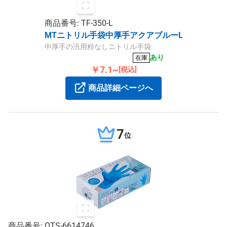
商品番号: TF-350-L
MTニトリル手袋中厚手アクアブルーL
中厚手の汎用粉なしニトリル手袋
あり
在庫
￥7.1~
[税込]
商品詳細ページへ
7
位
商品番号: OTS-6614746