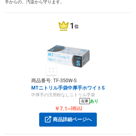
手からの、汚染から守ります。
1
位
商品番号: TF-350W-S
MTニトリル手袋中厚手ホワイトS
中厚手の汎用粉なしニトリル手袋
あり
在庫
￥7.1~
[税込]
商品詳細ページへ