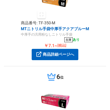
商品番号: TF-350-M
MTニトリル手袋中厚手アクアブルーM
中厚手の汎用粉なしニトリル手袋
あり
在庫
￥7.1~
[税込]
商品詳細ページへ
6
位