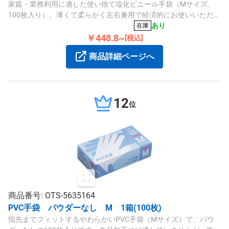
家庭・業務利用に適した使い捨て塩化ビニール手袋（Mサイズ、
100枚入り）。薄くて柔らかく左右兼用で経済的にお使いいただけ
ます。
あり
在庫
￥448.8~
[税込]
商品詳細ページへ
12
位
商品番号: OTS-5635164
PVC手袋 パウダーなし M 1箱(100枚)
指先までフィットするやわらかいPVC手袋（Mサイズ）で、パウ