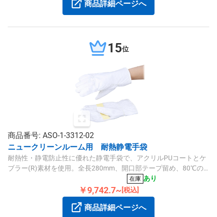
商品詳細ページへ
15
位
商品番号: ASO-1-3312-02
ニュークリーンルーム用 耐熱静電手袋
耐熱性・静電防止性に優れた静電手袋で、アクリルPUコートとケ
ブラー(R)素材を使用。全長280mm、開口部テープ留め、80℃の
耐熱温度の甲材と500℃の掌材質を備え、安全な作業環境に適して
あり
在庫
います。
￥9,742.7~
[税込]
商品詳細ページへ