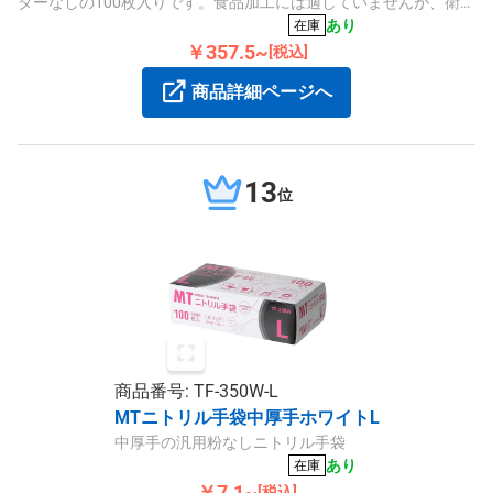
ダーなしの100枚入りです。食品加工には適していませんが、衛生
的で使いやすく、薄くて素手感覚を保ちます。
あり
在庫
￥357.5~
[税込]
商品詳細ページへ
13
位
商品番号: TF-350W-L
MTニトリル手袋中厚手ホワイトL
中厚手の汎用粉なしニトリル手袋
あり
在庫
￥7.1~
[税込]