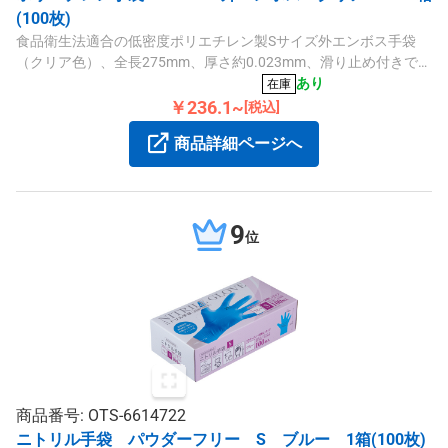
(100枚)
食品衛生法適合の低密度ポリエチレン製Sサイズ外エンボス手袋
（クリア色）、全長275mm、厚さ約0.023mm、滑り止め付きで食
材の取り扱いに便利な100枚入りです。
あり
在庫
￥236.1~
[税込]
商品詳細ページへ
9
位
商品番号: OTS-6614722
ニトリル手袋 パウダーフリー S ブルー 1箱(100枚)