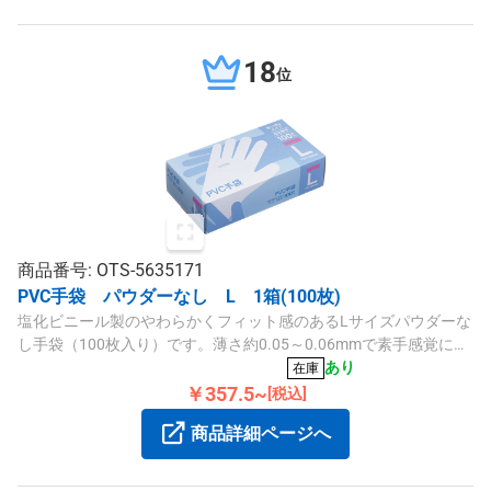
18
位
商品番号: OTS-5635171
PVC手袋 パウダーなし L 1箱(100枚)
塩化ビニール製のやわらかくフィット感のあるLサイズパウダーな
し手袋（100枚入り）です。薄さ約0.05～0.06mmで素手感覚に近
く、食品加工・調理には適しておりません。
あり
在庫
￥357.5~
[税込]
商品詳細ページへ