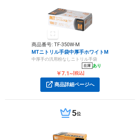
商品番号: TF-350W-M
MTニトリル手袋中厚手ホワイトM
中厚手の汎用粉なしニトリル手袋
あり
在庫
￥7.1~
[税込]
商品詳細ページへ
5
位