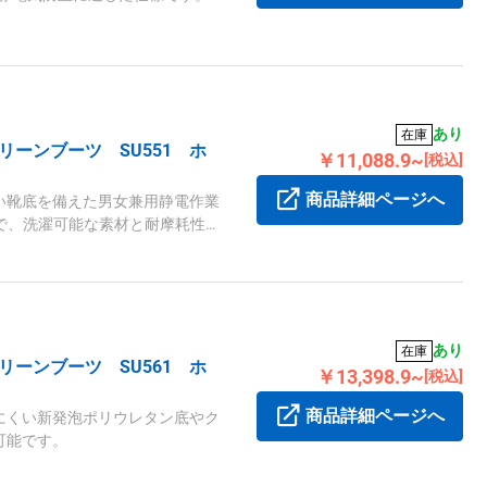
あり
在庫
ーンブーツ SU551 ホ
￥11,088.9~
[税込]
商品詳細ページへ
い靴底を備えた男女兼用静電作業
ラーで、洗濯可能な素材と耐摩耗性
あり
在庫
ーンブーツ SU561 ホ
￥13,398.9~
[税込]
商品詳細ページへ
にくい新発泡ポリウレタン底やク
可能です。