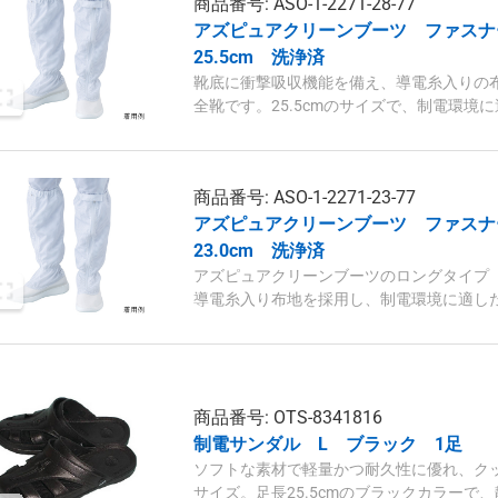
商品番号: ASO-1-2271-28-77
アズピュアクリーンブーツ ファス
25.5cm 洗浄済
靴底に衝撃吸収機能を備え、導電糸入りの
全靴です。25.5cmのサイズで、制電環境
商品番号: ASO-1-2271-23-77
アズピュアクリーンブーツ ファス
23.0cm 洗浄済
アズピュアクリーンブーツのロングタイプ（2
導電糸入り布地を採用し、制電環境に適し
商品番号: OTS-8341816
制電サンダル L ブラック 1足
ソフトな素材で軽量かつ耐久性に優れ、ク
サイズ。足長25.5cmのブラックカラーで