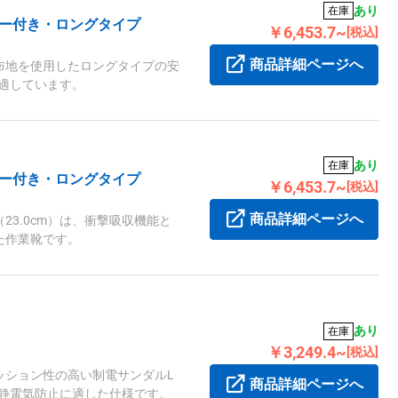
あり
在庫
ナー付き・ロングタイプ
￥6,453.7~
[税込]
商品詳細ページへ
布地を使用したロングタイプの安
に適しています。
あり
在庫
ナー付き・ロングタイプ
￥6,453.7~
[税込]
商品詳細ページへ
3.0cm）は、衝撃吸収機能と
た作業靴です。
あり
在庫
￥3,249.4~
[税込]
ッション性の高い制電サンダルL
商品詳細ページへ
、静電気防止に適した仕様です。