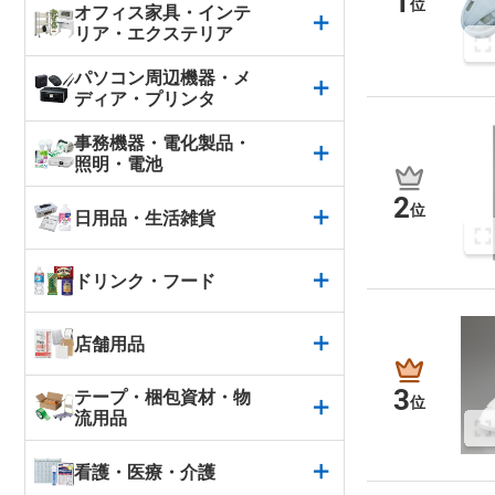
1
位
オフィス家具・インテ
リア・エクステリア
パソコン周辺機器・メ
ディア・プリンタ
事務機器・電化製品・
照明・電池
2
位
日用品・生活雑貨
ドリンク・フード
店舗用品
3
テープ・梱包資材・物
位
流用品
看護・医療・介護