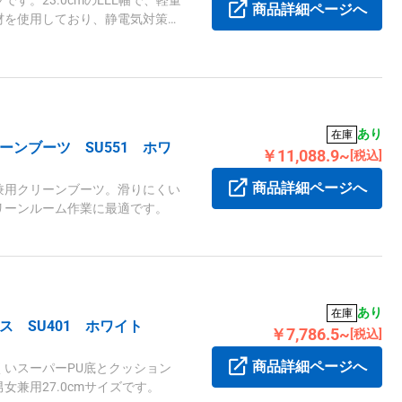
す。23.0cmのEEE幅で、軽量
商品詳細ページへ
材を使用しており、静電気対策に
あり
在庫
ンブーツ SU551 ホワ
￥11,088.9~
[税込]
商品詳細ページへ
兼用クリーンブーツ。滑りにくい
リーンルーム作業に最適です。
あり
在庫
ス SU401 ホワイト
￥7,786.5~
[税込]
商品詳細ページへ
いスーパーPU底とクッション
兼用27.0cmサイズです。