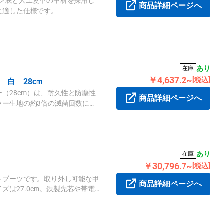
タン底と人工皮革の甲材を採用し
商品詳細ページへ
に適した仕様です。
あり
在庫
￥4,637.2~
[税込]
白 28cm
（28cm）は、耐久性と防塵性
商品詳細ページへ
ラー生地の約3倍の滅菌回数に対
あり
在庫
￥30,796.7~
[税込]
トブーツです。取り外し可能な甲
商品詳細ページへ
は27.0cm。鉄製先芯や帯電