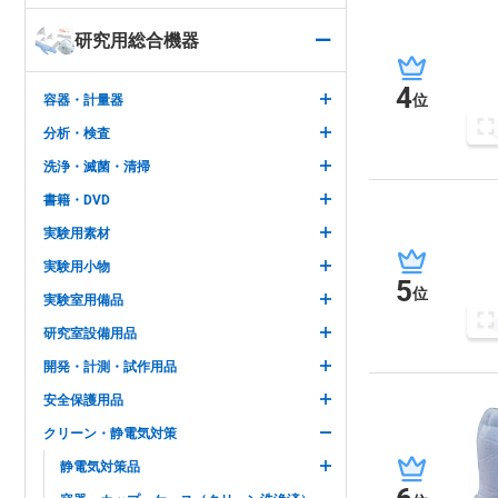
研究用総合機器
4
位
容器・計量器
分析・検査
洗浄・滅菌・清掃
書籍・DVD
実験用素材
実験用小物
5
位
実験室用備品
研究室設備用品
開発・計測・試作用品
安全保護用品
クリーン・静電気対策
静電気対策品