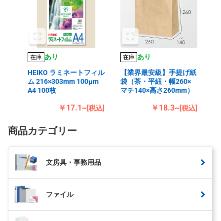
あり
あり
在庫
在庫
HEIKO ラミネートフィル
【業界最安級】手提げ紙
ム 216×303mm 100μm
袋（茶・平紐・幅260×
A4 100枚
マチ140×高さ260mm）
￥17.1~
￥18.3~
[税込]
[税込]
商品カテゴリー
文房具・事務用品
ファイル