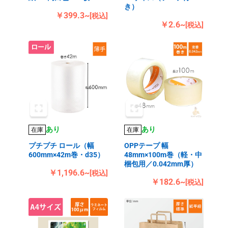
き）
￥399.3~
[税込]
￥2.6~
[税込]
あり
あり
在庫
在庫
プチプチ ロール（幅
OPPテープ 幅
600mm×42m巻・d35）
48mm×100m巻（軽・中
梱包用／0.042mm厚）
￥1,196.6~
[税込]
￥182.6~
[税込]