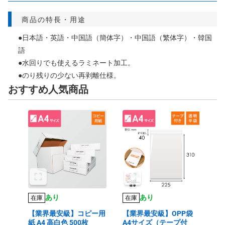
商品の特長・用途
●日本語・英語・中国語（簡体字）・中国語（繁体字）・韓国
語
●水回りでも使えるラミネート加工。
●のり残りの少ない再剥離仕様。
おすすめ人気商品
あり
あり
在庫
在庫
【業界最安級】コピー用
【業界最安級】OPP袋
紙 A4 高白色 500枚
A4サイズ（テープ付