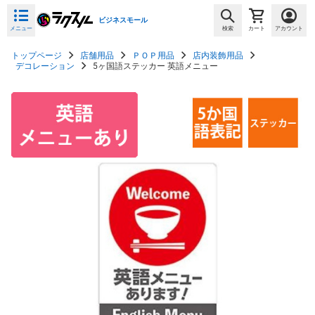
ビジネスモール
メニュー
検索
カート
アカウント
トップページ
店舗用品
ＰＯＰ用品
店内装飾用品
デコレーション
5ヶ国語ステッカー 英語メニュー