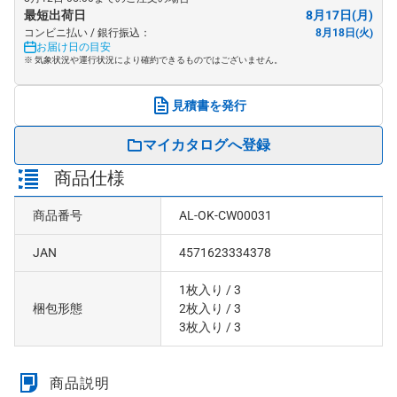
最短出荷日
8月17日(月)
コンビニ払い / 銀行振込：
8月18日(火)
お届け日の目安
※ 気象状況や運行状況により確約できるものではございません。
見積書を発行
マイカタログへ登録
商品仕様
商品番号
AL-OK-CW00031
JAN
4571623334378
1枚入り
/ 3
梱包形態
2枚入り
/ 3
3枚入り
/ 3
商品説明