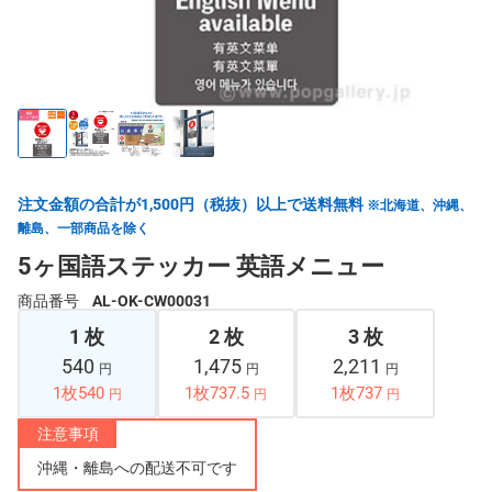
注文金額の合計が1,500円（税抜）以上で送料無料
※北海道、沖縄、
離島、一部商品を除く
5ヶ国語ステッカー 英語メニュー
商品番号
AL-OK-CW00031
1 枚
2 枚
3 枚
540
1,475
2,211
円
円
円
1枚540
1枚737.5
1枚737
円
円
円
注意事項
沖縄・離島への配送不可です