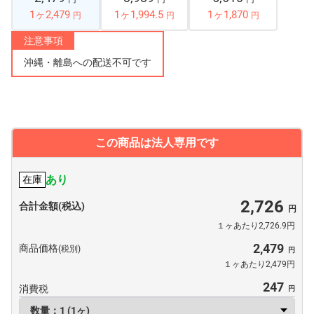
1ヶ2,479
1ヶ1,994.5
1ヶ1,870
円
円
円
注意事項
沖縄・離島への配送不可です
この商品は法人専用です
あり
在庫
2,726
合計金額(税込)
１ヶあたり2,726.9円
2,479
商品価格
(税別)
１ヶあたり2,479円
247
消費税