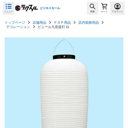
ビジネスモール
メニュー
検索
カート
アカウント
トップページ
店舗用品
ＰＯＰ用品
店内装飾用品
デコレーション
ビニール九長提灯 白