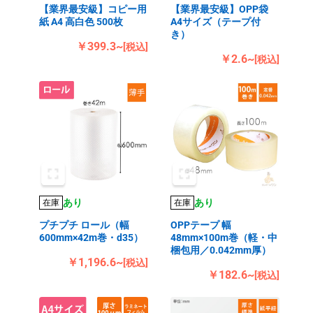
【業界最安級】コピー用
【業界最安級】OPP袋
紙 A4 高白色 500枚
A4サイズ（テープ付
き）
￥399.3~
[税込]
￥2.6~
[税込]
あり
あり
在庫
在庫
プチプチ ロール（幅
OPPテープ 幅
600mm×42m巻・d35）
48mm×100m巻（軽・中
梱包用／0.042mm厚）
￥1,196.6~
[税込]
￥182.6~
[税込]