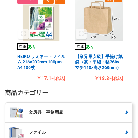
あり
あり
在庫
在庫
HEIKO ラミネートフィル
【業界最安級】手提げ紙
ム 216×303mm 100μm
袋（茶・平紐・幅260×
A4 100枚
マチ140×高さ260mm）
￥17.1~
￥18.3~
[税込]
[税込]
商品カテゴリー
文房具・事務用品
ファイル