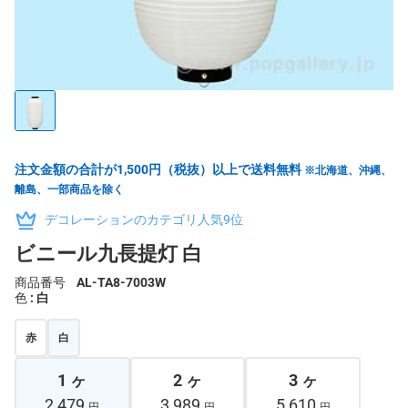
注文金額の合計が1,500円（税抜）以上で送料無料
※北海道、沖縄、
離島、一部商品を除く
デコレーションのカテゴリ人気9位
ビニール九長提灯 白
商品番号
AL-TA8-7003W
色
: 白
赤
白
1 ヶ
2 ヶ
3 ヶ
2,479
3,989
5,610
円
円
円