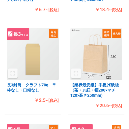
￥6.7~
￥18.4~
[税込]
[税込]
長3封筒 クラフト70g 〒
【業界最安級】手提げ紙袋
枠なし・口糊なし
（茶・丸紐・幅200×マチ
120×高さ250mm)
￥2.5~
[税込]
￥20.6~
[税込]