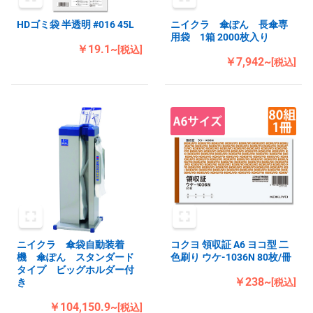
HDゴミ袋 半透明 #016 45L
ニイクラ 傘ぽん 長傘専
用袋 1箱 2000枚入り
￥19.1~
[税込]
￥7,942~
[税込]
ニイクラ 傘袋自動装着
コクヨ 領収証 A6 ヨコ型 二
機 傘ぽん スタンダード
色刷り ウケ-1036N 80枚/冊
タイプ ビッグホルダー付
￥238~
き
[税込]
￥104,150.9~
[税込]