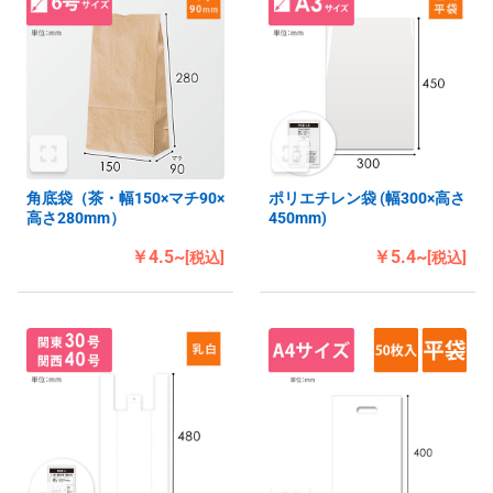
角底袋（茶・幅150×マチ90×
ポリエチレン袋 (幅300×高さ
高さ280mm）
450mm)
￥4.5~
￥5.4~
[税込]
[税込]