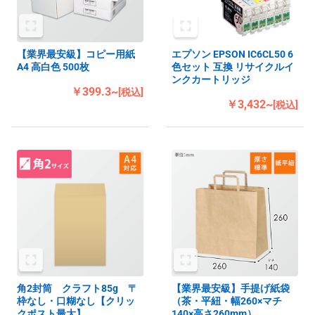
【業界最安級】コピー用紙
エプソン EPSON IC6CL50 6
A4 高白色 500枚
色セット 互換 リサイクルイ
ンクカートリッジ
￥399.3~
[税込]
￥3,432~
[税込]
角2封筒 クラフト85g 〒
【業界最安級】手提げ紙袋
枠なし・口糊なし【クリッ
（茶・平紐・幅260×マチ
クポスト最大】
140×高さ260mm）