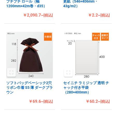
プチプチ ロール（幅
更紙（546×406mm・
1200mm×42m巻・d35）
43g/m2）
￥2,090.7~
￥2.2~
[税込]
[税込]
ソフトバッグベーシック2穴
セイニチ ラミジップ 透明 チ
リボン巾着 S5 薄 ダークブラ
ャック付き平袋
ウン
（280×400mm）
￥69.6~
￥60.2~
[税込]
[税込]