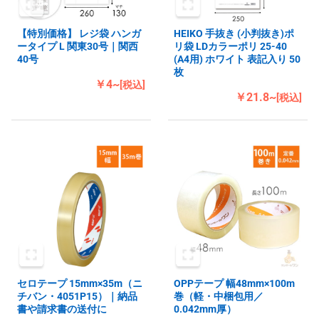
【特別価格】 レジ袋 ハンガ
HEIKO 手抜き (小判抜き)ポ
ータイプ L 関東30号｜関西
リ袋 LDカラーポリ 25-40
40号
(A4用) ホワイト 表記入り 50
枚
￥4~
[税込]
￥21.8~
[税込]
セロテープ 15mm×35m（ニ
OPPテープ 幅48mm×100m
チバン・4051P15）｜納品
巻（軽・中梱包用／
書や請求書の送付に
0.042mm厚）