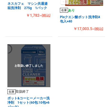
ネスカフェ マシン共通湯
垢洗浄剤 275g 1パック
あり
在庫
￥1,782~
[税込]
Pixクエン酸ポット洗浄剤4
包入×40
￥17,003.5~
[税込]
お取扱い終了しました
取扱終了
在庫
ポット&コーヒーメーカー洗
浄剤 1セット(60包:10包×6
パック)