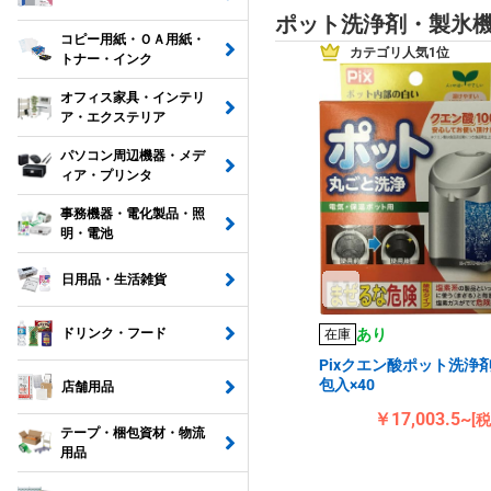
ポット洗浄剤・製氷
コピー用紙・ＯＡ用紙・
カテゴリ人気1位
トナー・インク
オフィス家具・インテリ
ア・エクステリア
パソコン周辺機器・メデ
ィア・プリンタ
事務機器・電化製品・照
明・電池
日用品・生活雑貨
あり
ドリンク・フード
在庫
Pixクエン酸ポット洗浄剤
包入×40
店舗用品
￥17,003.5~
[
テープ・梱包資材・物流
用品