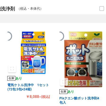
機洗浄剤
（税込・本体代）
あり
在庫
電気ケトル洗浄中 1セット
(72包:3包×24箱)
あり
在庫
￥8,088~
[税込]
Pixクエン酸ポット洗浄剤4
包入