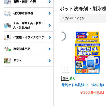
看護・医療・介護
ポット洗浄剤・製氷
研究用総合機器
17件中 1-17件
工具・電動工具・切削工
具・計測用品
作業服・オフィスウエア
農業関連用品
ギフト
あり
在庫
電気ケトル洗浄中 1箱(3包)
￥360.8~
[税込]