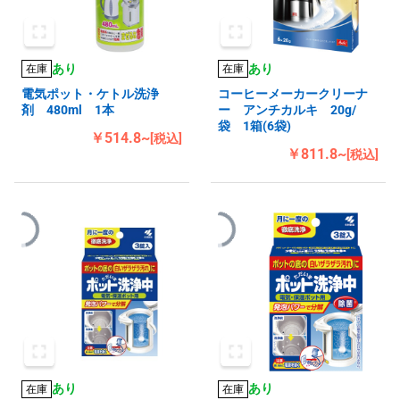
あり
あり
在庫
在庫
電気ポット・ケトル洗浄
コーヒーメーカークリーナ
剤 480ml 1本
ー アンチカルキ 20g/
袋 1箱(6袋)
￥514.8~
[税込]
￥811.8~
[税込]
あり
あり
在庫
在庫