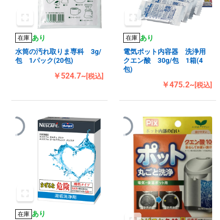
あり
あり
在庫
在庫
水筒の汚れ取りま専科 3g/
電気ポット内容器 洗浄用
包 1パック(20包)
クエン酸 30g/包 1箱(4
包)
￥524.7~
[税込]
￥475.2~
[税込]
あり
在庫