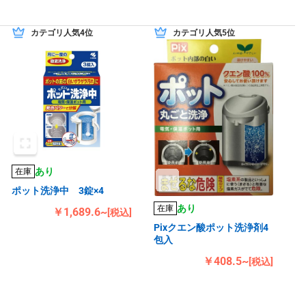
カテゴリ人気4位
カテゴリ人気5位
あり
在庫
ポット洗浄中 3錠×4
あり
在庫
￥1,689.6~
[税込]
Pixクエン酸ポット洗浄剤4
包入
￥408.5~
[税込]