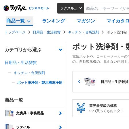
ラクスルビジネスモール
ビジネスモール
商品一覧
ランキング
マガジン
マイカタ
トップページ
日用品・生活雑貨
キッチン・台所洗剤
ポット洗浄剤
ポット洗浄剤・
カテゴリから選ぶ
電気ポットや、コーヒーメーカーの
の、自動製氷機の、見えない内部を
日用品・生活雑貨
キッチン・台所洗剤
日用品・生活雑貨
ポット洗浄剤・製氷機洗浄剤
商品一覧
業界最安級の価格
いつ買ってもおトク！
文房具・事務用品
ファイル