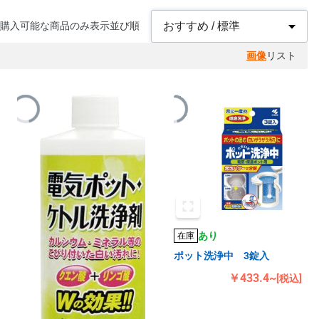
購入可能な商品のみ表示
並び順
画像
リスト
あり
在庫
ポット洗浄中 3錠入
￥433.4~
[税込]