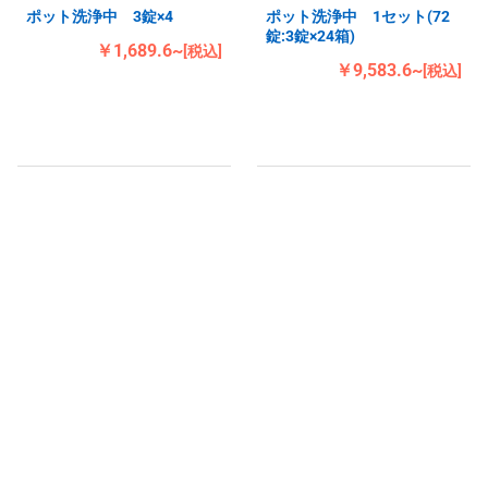
ポット洗浄中 3錠×4
ポット洗浄中 1セット(72
錠:3錠×24箱)
￥1,689.6~
[税込]
￥9,583.6~
[税込]