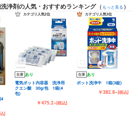
機洗浄剤の人気・おすすめランキング
(
)
もっと見る
カテゴリ人気2位
カテゴリ人気3位
あり
あり
在庫
在庫
電気ポット内容器 洗浄用
ポット洗浄中 1箱(3錠)
クエン酸 30g/包 1箱(4
￥382.8~
[税込]
包)
4
￥475.2~
[税込]
税込]