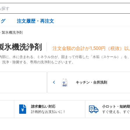
ログ
注文履歴・再注文
・製氷機洗浄剤
製氷機洗浄剤
注文金額の合計が1,500円（税抜
内部に、水に含まれる、ミネラル分が、固まって付着した「水垢（スケール）」を
、洗浄・除菌する、専用の洗浄剤もございます。
キッチン・台所洗剤
請求書払い対応
小ロット・短納期
計画的なお支払いに！
すぐ使える、すぐ