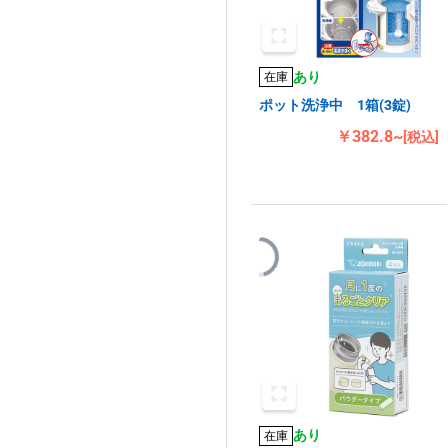
あり
在庫
ポット洗浄中 1箱(3錠)
￥382.8~
[税込]
あり
在庫