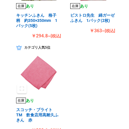
あり
あり
在庫
在庫
キッチンふきん 格子
ビストロ先生 綿ガーゼ
柄 約350×350mm 1
ふきん 1パック(2枚)
パック(5枚)
￥363~
[税込]
￥294.8~
[税込]
カテゴリ人気5位
あり
在庫
スコッチ・ブライト
TM 飲食店用高耐久ふ
きん 赤