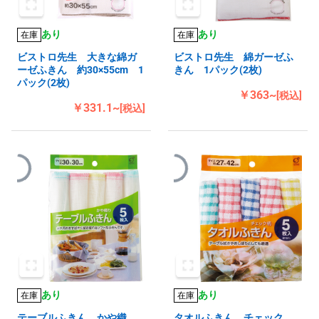
あり
あり
在庫
在庫
ビストロ先生 大きな綿ガ
ビストロ先生 綿ガーゼふ
ーゼふきん 約30×55cm 1
きん 1パック(2枚)
パック(2枚)
￥363~
[税込]
￥331.1~
[税込]
あり
あり
在庫
在庫
テーブルふきん かや織
タオルふきん チェック