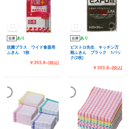
あり
あり
在庫
在庫
抗菌プラス ワイド食器用
ビストロ先生 キッチン万
ふきん 1枚
能ふきん ブラック 1パッ
ク(2枚)
￥393.8~
[税込]
￥393.8~
[税込]