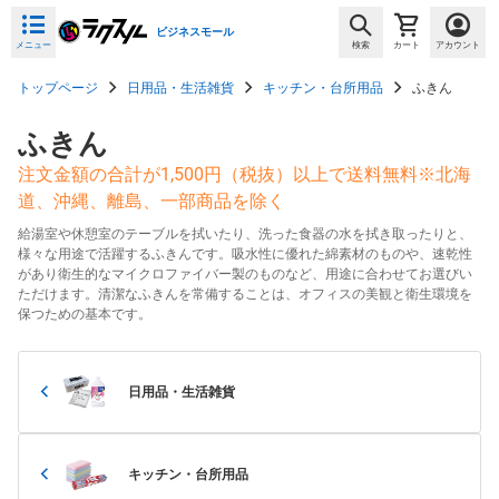
ビジネスモール
メニュー
検索
カート
アカウント
トップページ
日用品・生活雑貨
キッチン・台所用品
ふきん
ふきん
注文金額の合計が1,500円（税抜）以上で送料無料※北海
道、沖縄、離島、一部商品を除く
給湯室や休憩室のテーブルを拭いたり、洗った食器の水を拭き取ったりと、
様々な用途で活躍するふきんです。吸水性に優れた綿素材のものや、速乾性
があり衛生的なマイクロファイバー製のものなど、用途に合わせてお選びい
ただけます。清潔なふきんを常備することは、オフィスの美観と衛生環境を
保つための基本です。
日用品・生活雑貨
キッチン・台所用品