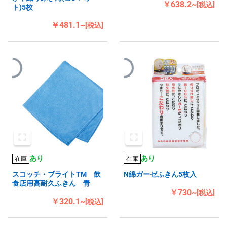
￥638.2~
[税込]
ト)5枚
￥481.1~
[税込]
あり
あり
在庫
在庫
スコッチ・ブライトTM 飲
N綿ガーゼふきん5枚入
食店用高耐久ふきん 青
￥730~
[税込]
￥320.1~
[税込]