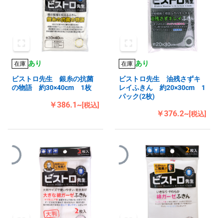
あり
あり
在庫
在庫
ビストロ先生 銀糸の抗菌
ビストロ先生 油残さずキ
の物語 約30×40cm 1枚
レイふきん 約20×30cm 1
パック(2枚)
￥386.1~
[税込]
￥376.2~
[税込]