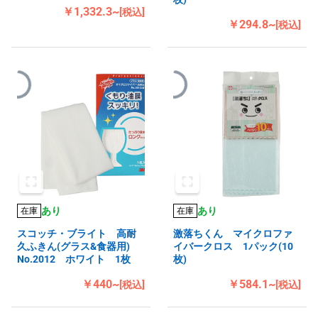
￥1,332.3~
[税込]
￥294.8~
[税込]
あり
あり
在庫
在庫
スコッチ・ブライト 高耐
激落ちくん マイクロファ
久ふきん(グラス&食器用)
イバークロス 1パック(10
No.2012 ホワイト 1枚
枚)
￥440~
￥584.1~
[税込]
[税込]