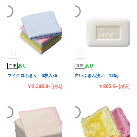
あり
あり
在庫
在庫
マイクロふきん 5枚入×5
白いふきん洗い 135g
￥2,383.8~
￥205.9~
[税込]
[税込]