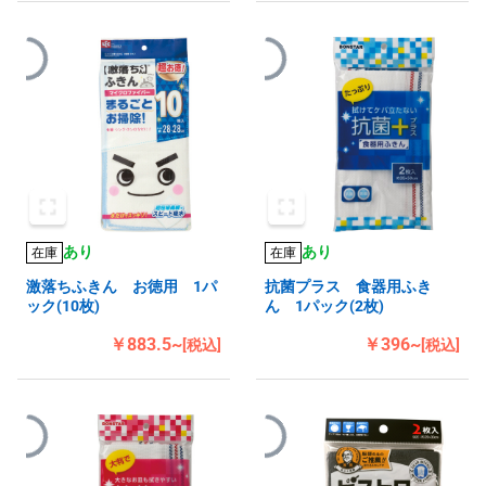
あり
あり
在庫
在庫
激落ちふきん お徳用 1パ
抗菌プラス 食器用ふき
ック(10枚)
ん 1パック(2枚)
￥883.5~
￥396~
[税込]
[税込]