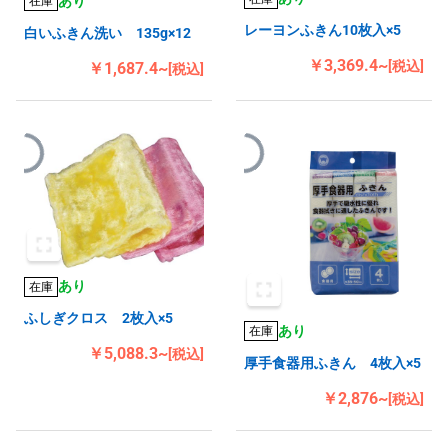
あり
在庫
レーヨンふきん10枚入×5
白いふきん洗い 135g×12
￥3,369.4~
[税込]
￥1,687.4~
[税込]
あり
在庫
ふしぎクロス 2枚入×5
あり
在庫
￥5,088.3~
[税込]
厚手食器用ふきん 4枚入×5
￥2,876~
[税込]