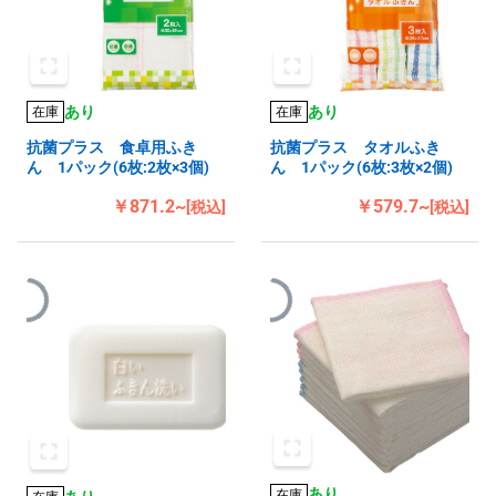
あり
あり
在庫
在庫
抗菌プラス 食卓用ふき
抗菌プラス タオルふき
ん 1パック(6枚:2枚×3個)
ん 1パック(6枚:3枚×2個)
￥871.2~
￥579.7~
[税込]
[税込]
あり
在庫