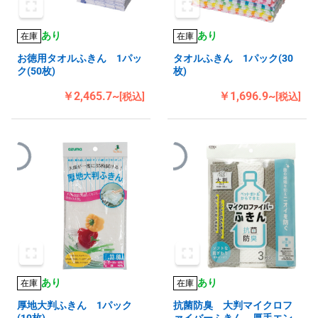
あり
あり
在庫
在庫
お徳用タオルふきん 1パッ
タオルふきん 1パック(30
ク(50枚)
枚)
￥2,465.7~
￥1,696.9~
[税込]
[税込]
あり
あり
在庫
在庫
厚地大判ふきん 1パック
抗菌防臭 大判マイクロフ