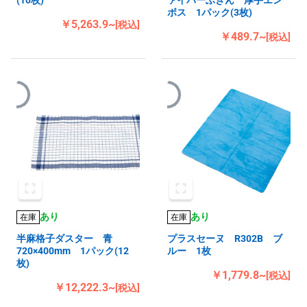
(10枚)
ァイバーふきん 厚手エン
ボス 1パック(3枚)
￥5,263.9~
[税込]
￥489.7~
[税込]
あり
あり
在庫
在庫
半麻格子ダスター 青
プラスセーヌ R302B ブ
720×400mm 1パック(12
ルー 1枚
枚)
￥1,779.8~
[税込]
￥12,222.3~
[税込]