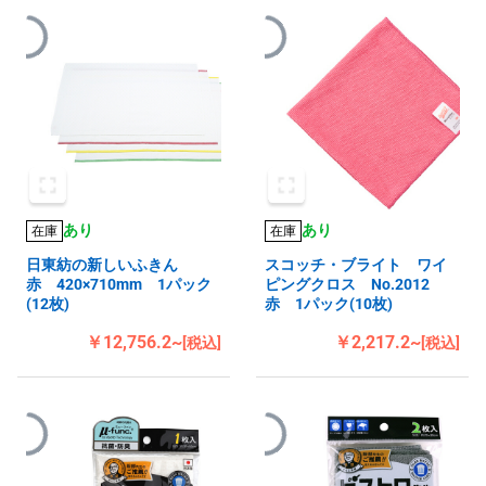
あり
あり
在庫
在庫
日東紡の新しいふきん
スコッチ・ブライト ワイ
赤 420×710mm 1パック
ピングクロス No.2012
(12枚)
赤 1パック(10枚)
￥12,756.2~
￥2,217.2~
[税込]
[税込]