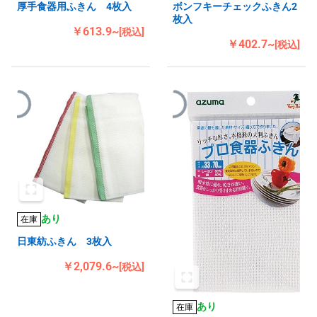
厚手食器用ふきん 4枚入
ボンフキーチェックふきん2
枚入
￥613.9~
[税込]
￥402.7~
[税込]
あり
在庫
日東紡ふきん 3枚入
￥2,079.6~
[税込]
あり
在庫