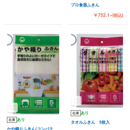
プロ食器ふきん
￥752.1~
[税込]
あり
在庫
あり
在庫
タオルふきん 5枚入
かや織りふきん(コンパク