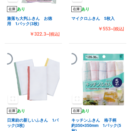
あり
あり
在庫
在庫
激落ち大判ふきん お徳
マイクロふきん 5枚入
用 1パック(3枚)
￥553~
[税込]
￥322.3~
[税込]
あり
あり
在庫
在庫
日東紡の新しいふきん 1パ
キッチンふきん 格子柄
ック(3枚)
約350×350mm 1パック(5
枚)