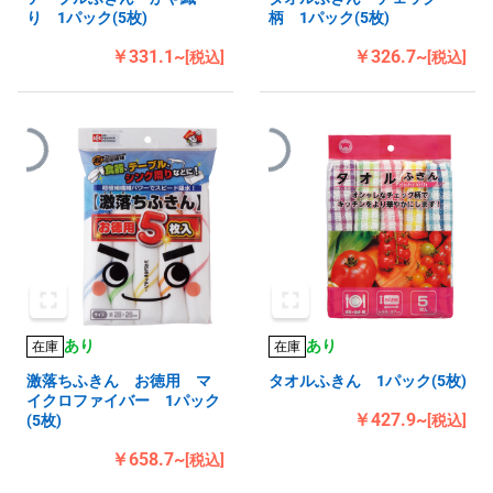
り 1パック(5枚)
柄 1パック(5枚)
￥331.1~
￥326.7~
[税込]
[税込]
あり
あり
在庫
在庫
激落ちふきん お徳用 マ
タオルふきん 1パック(5枚)
イクロファイバー 1パック
￥427.9~
(5枚)
[税込]
￥658.7~
[税込]