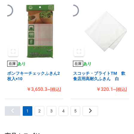
あり
あり
在庫
在庫
ボンフキーチェックふきん2
スコッチ・ブライトTM 飲
枚入×10
食店用高耐久ふきん 白
￥3,650.3~
￥320.1~
[税込]
[税込]
1
2
3
4
5