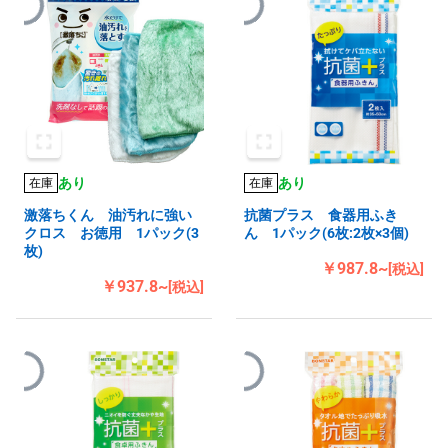
あり
あり
在庫
在庫
激落ちくん 油汚れに強い
抗菌プラス 食器用ふき
クロス お徳用 1パック(3
ん 1パック(6枚:2枚×3個)
枚)
￥987.8~
[税込]
￥937.8~
[税込]