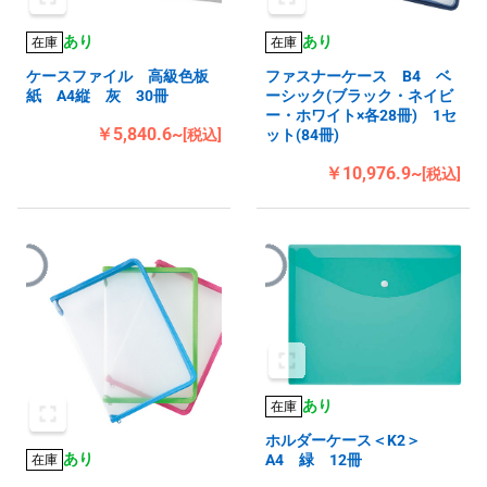
あり
あり
在庫
在庫
ケースファイル 高級色板
ファスナーケース B4 ベ
紙 A4縦 灰 30冊
ーシック(ブラック・ネイビ
ー・ホワイト×各28冊) 1セ
￥5,840.6~
[税込]
ット(84冊)
￥10,976.9~
[税込]
あり
在庫
ホルダーケース＜K2＞
あり
A4 緑 12冊
在庫