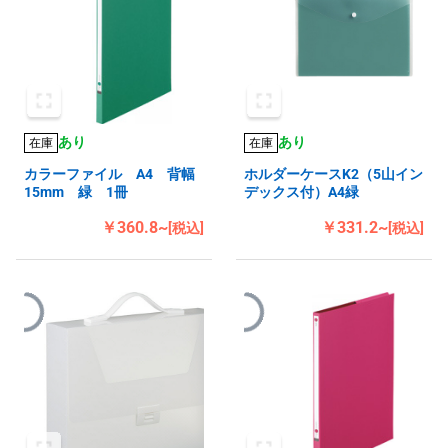
あり
あり
在庫
在庫
カラーファイル A4 背幅
ホルダーケースK2（5山イン
15mm 緑 1冊
デックス付）A4緑
￥360.8~
￥331.2~
[税込]
[税込]