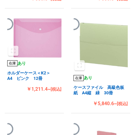
あり
在庫
ホルダーケース＜K2＞
あり
A4 ピンク 12冊
在庫
ケースファイル 高級色板
￥1,211.4~
[税込]
紙 A4縦 緑 30冊
￥5,840.6~
[税込]