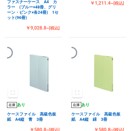
ファスナーケース A4 カ
￥1,211.4~
[税込]
ラー (ブルー×48冊、グリ
ーン・ピンク×各24冊) 1セ
ット(96冊)
￥9,028.8~
[税込]
あり
あり
在庫
在庫
ケースファイル 高級色板
ケースファイル 高級色板
紙 A4縦 青 3冊
紙 A4縦 緑 3冊
￥580.8~
￥580.8~
[税込]
[税込]