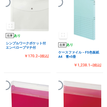
あり
在庫
シンプルワークポケット付
あり
在庫
エンベロープマチ付
ケースファイル－FS色板紙
￥170.2~
[税込]
A4 青×5冊
￥1,238.1~
[税込]