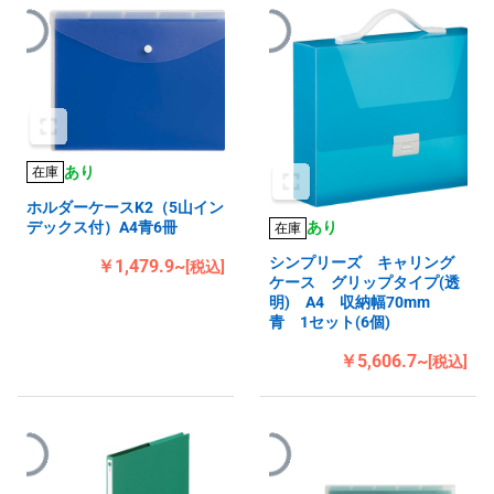
あり
在庫
ホルダーケースK2（5山イン
デックス付）A4青6冊
あり
在庫
シンプリーズ キャリング
￥1,479.9~
[税込]
ケース グリップタイプ(透
明) A4 収納幅70mm
青 1セット(6個)
￥5,606.7~
[税込]