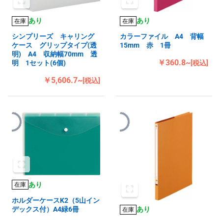
あり
あり
在庫
在庫
シンプリーズ キャリング
カラーファイル A4 背幅
ケース グリップタイプ(透
15mm 赤 1冊
明) A4 収納幅70mm 透
￥360.8~
明 1セット(6個)
[税込]
￥5,606.7~
[税込]
あり
在庫
ホルダーケースK2（5山イン
デックス付）A4緑6冊
あり
在庫