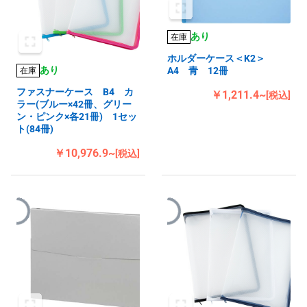
あり
在庫
ホルダーケース＜K2＞
あり
A4 青 12冊
在庫
ファスナーケース B4 カ
￥1,211.4~
[税込]
ラー(ブルー×42冊、グリー
ン・ピンク×各21冊) 1セッ
ト(84冊)
￥10,976.9~
[税込]