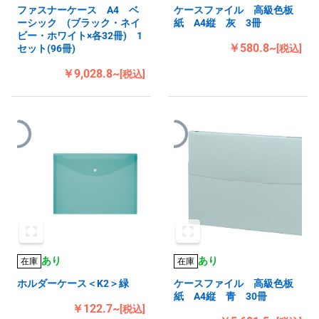
ファスナーケース A4 ベ
ケースファイル 高級色板
ーシック (ブラック・ネイ
紙 A4縦 灰 3冊
ビー・ホワイト×各32冊) 1
￥580.8~
セット(96冊)
[税込]
￥9,028.8~
[税込]
あり
あり
在庫
在庫
ホルダーケース＜K2＞緑
ケースファイル 高級色板
紙 A4縦 青 30冊
￥122.7~
[税込]