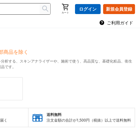
ログイン
新規会員登録
カート
ご利用ガイド
一部商品を除く
を分析する、スキンアナライザーや、施術で使う、高品質な、基礎化粧品、衛生
製品です。
送料無料
届く
注文金額の合計が1,500円（税抜）以上で送料無料