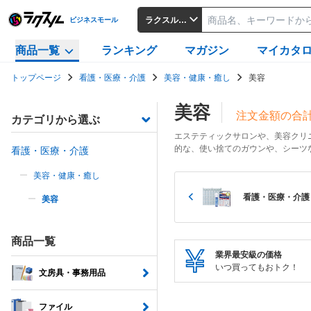
ラクスルビジネスモール
ビジネスモール
商品一覧
ランキング
マガジン
マイカタ
トップページ
看護・医療・介護
美容・健康・癒し
美容
美容
注文金額の合計
カテゴリから選ぶ
エステティックサロンや、美容クリ
的な、使い捨てのガウンや、シーツ
看護・医療・介護
美容・健康・癒し
看護・医療・介護
美容
商品一覧
業界最安級の価格
いつ買ってもおトク！
文房具・事務用品
ファイル