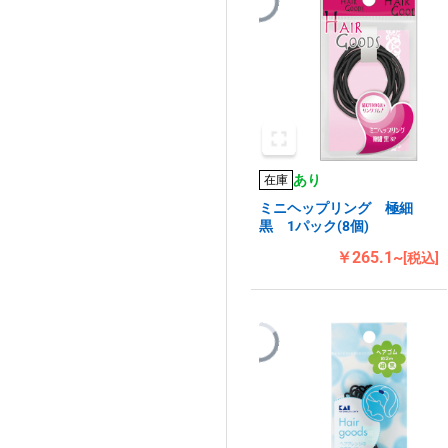
あり
在庫
ミニヘップリング 極細
黒 1パック(8個)
￥265.1~
[税込]