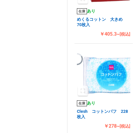
あり
在庫
めくるコットン 大きめ
70枚入
￥405.3~
[税込]
あり
在庫
Clesh コットンパフ 228
枚入
￥278~
[税込]