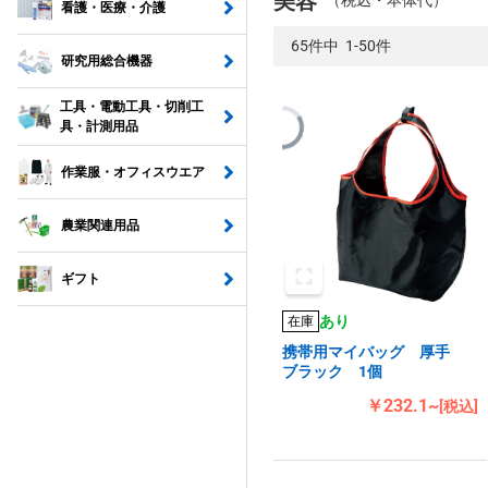
美容
（税込・本体代）
看護・医療・介護
65件中 1-50件
研究用総合機器
工具・電動工具・切削工
具・計測用品
作業服・オフィスウエア
農業関連用品
ギフト
あり
在庫
携帯用マイバッグ 厚手
ブラック 1個
￥232.1~
[税込]