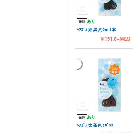
あり
在庫
ﾍｱｺﾞﾑ 細 黒 約2m 1本
￥151.8~
[税込]
あり
在庫
ﾍｱｺﾞﾑ 太 茶色 1ﾊﾟｯｸ