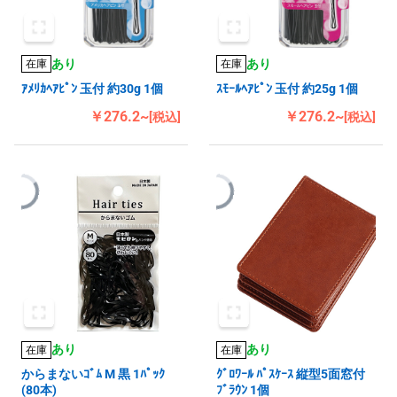
あり
あり
在庫
在庫
ｱﾒﾘｶﾍｱﾋﾟﾝ 玉付 約30g 1個
ｽﾓｰﾙﾍｱﾋﾟﾝ 玉付 約25g 1個
￥276.2~
￥276.2~
[税込]
[税込]
あり
あり
在庫
在庫
からまないｺﾞﾑ M 黒 1ﾊﾟｯｸ
ｸﾞﾛﾜｰﾙ ﾊﾟｽｹｰｽ 縦型5面窓付
(80本)
ﾌﾞﾗｳﾝ 1個