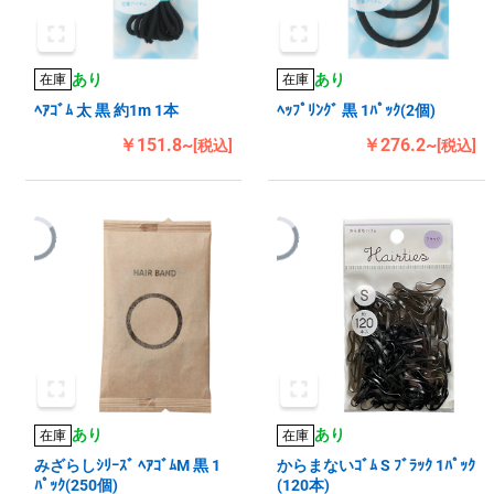
あり
あり
在庫
在庫
ﾍｱｺﾞﾑ 太 黒 約1m 1本
ﾍｯﾌﾟﾘﾝｸﾞ 黒 1ﾊﾟｯｸ(2個)
￥151.8~
￥276.2~
[税込]
[税込]
あり
あり
在庫
在庫
みざらしｼﾘｰｽﾞ ﾍｱｺﾞﾑM 黒 1
からまないｺﾞﾑ S ﾌﾞﾗｯｸ 1ﾊﾟｯｸ
ﾊﾟｯｸ(250個)
(120本)