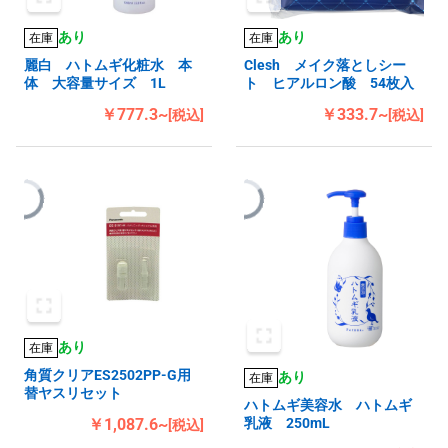
あり
あり
在庫
在庫
麗白 ハトムギ化粧水 本
Clesh メイク落としシー
体 大容量サイズ 1L
ト ヒアルロン酸 54枚入
￥777.3~
￥333.7~
[税込]
[税込]
あり
在庫
角質クリアES2502PP-G用
あり
在庫
替ヤスリセット
ハトムギ美容水 ハトムギ
￥1,087.6~
乳液 250mL
[税込]