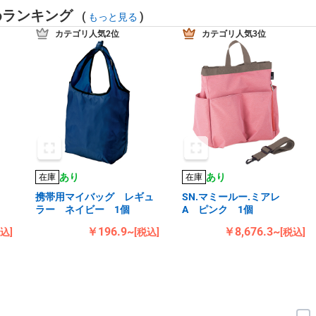
めランキング
(
)
もっと見る
カテゴリ人気2位
カテゴリ人気3位
あり
あり
在庫
在庫
手
携帯用マイバッグ レギュ
SN.マミールー.ミアレ
ラー ネイビー 1個
A ピンク 1個
￥196.9~
￥8,676.3~
税込]
[税込]
[税込]