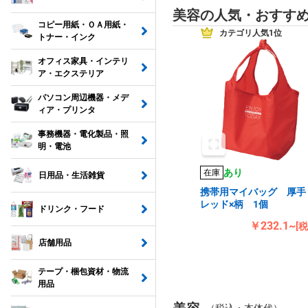
美容の人気・おすす
コピー用紙・ＯＡ用紙・
カテゴリ人気1位
トナー・インク
オフィス家具・インテリ
ア・エクステリア
パソコン周辺機器・メデ
ィア・プリンタ
事務機器・電化製品・照
明・電池
あり
在庫
日用品・生活雑貨
携帯用マイバッグ 厚
レッド×柄 1個
ドリンク・フード
￥232.1~
[
店舗用品
テープ・梱包資材・物流
用品