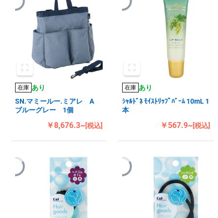
あり
あり
在庫
在庫
SN.マミールー.ミアレ A
ｼｬﾙﾄﾞﾈ ﾓｲｽﾄﾘｯﾌﾟﾊﾞｰﾑ 10mL 1
ブルーグレー 1個
本
￥8,676.3~
￥567.9~
[税込]
[税込]