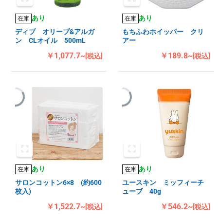
あり
あり
在庫
在庫
ディブ オリーブ&アルガ
もちふわホイッパー クリ
ン CLオイル 500mL
アー
￥1,077.7~
￥189.8~
[税込]
[税込]
あり
あり
在庫
在庫
サロンコットン6×8 (約600
ユースキン ミッフィーチ
枚入)
ューブ 40g
￥1,522.7~
￥546.2~
[税込]
[税込]