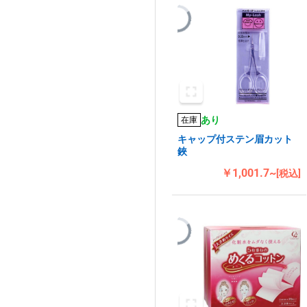
あり
在庫
キャップ付ステン眉カット
鋏
￥1,001.7~
[税込]