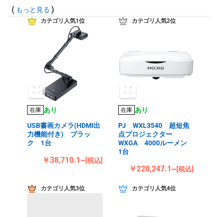
(
)
もっと見る
カテゴリ人気1位
カテゴリ人気2位
あり
あり
在庫
在庫
USB書画カメラ(HDMI出
PJ WXL3540 超短焦
力機能付き) ブラッ
点プロジェクター
ク 1台
WXGA 4000ルーメン
1台
￥38,710.1~
[税込]
￥220,247.1~
[税込]
カテゴリ人気3位
カテゴリ人気4位