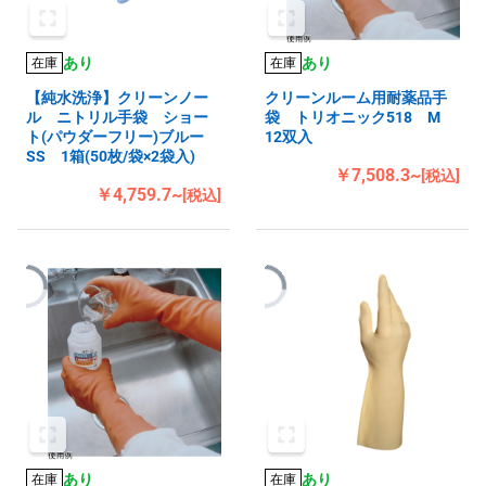
あり
あり
在庫
在庫
【純水洗浄】クリーンノー
クリーンルーム用耐薬品手
ル ニトリル手袋 ショー
袋 トリオニック518 M
ト(パウダーフリー)ブルー
12双入
SS 1箱(50枚/袋×2袋入)
￥7,508.3~
[税込]
￥4,759.7~
[税込]
あり
あり
在庫
在庫