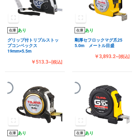
あり
あり
在庫
在庫
グリップ付トリプルストッ
剛厚セフロックマグ爪25
プコンベックス
5.0m メートル目盛
19mm×5.5m
￥3,893.2~
[税込]
￥513.3~
[税込]
あり
あり
在庫
在庫