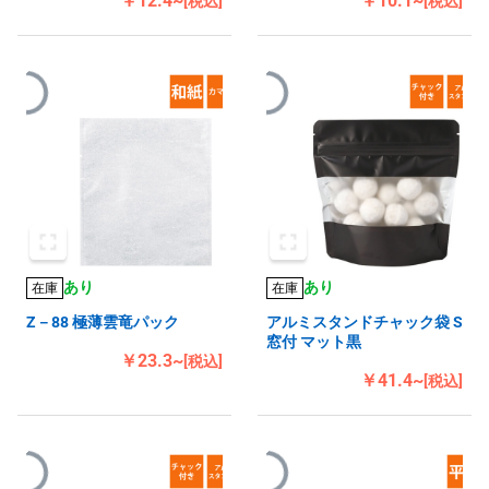
￥12.4~
￥10.1~
[税込]
[税込]
あり
あり
在庫
在庫
Z－88 極薄雲竜パック
アルミスタンドチャック袋 S
窓付 マット黒
￥23.3~
[税込]
￥41.4~
[税込]