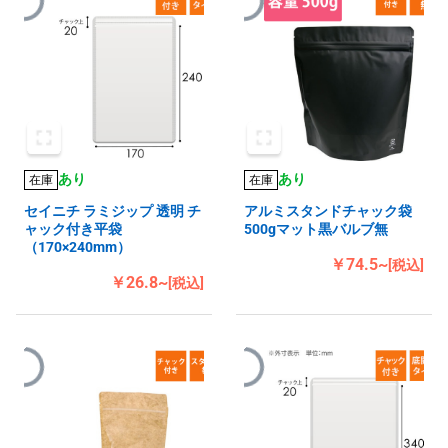
あり
あり
在庫
在庫
セイニチ ラミジップ 透明 チ
アルミスタンドチャック袋
ャック付き平袋
500gマット黒バルブ無
（170×240mm）
￥74.5~
[税込]
￥26.8~
[税込]