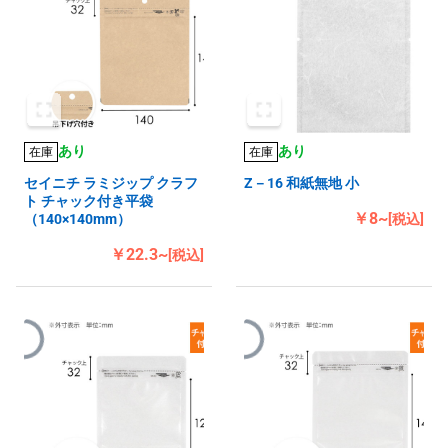
あり
あり
在庫
在庫
セイニチ ラミジップ クラフ
Z－16 和紙無地 小
ト チャック付き平袋
￥8~
（140×140mm）
[税込]
￥22.3~
[税込]