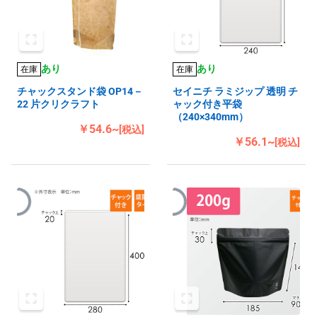
あり
あり
在庫
在庫
チャックスタンド袋 OP14－
セイニチ ラミジップ 透明 チ
22 片クリクラフト
ャック付き平袋
（240×340mm）
￥54.6~
[税込]
￥56.1~
[税込]