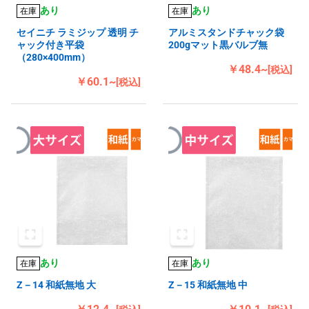
あり
あり
在庫
在庫
セイニチ ラミジップ 透明 チ
アルミスタンドチャック袋
ャック付き平袋
200gマット黒バルブ無
（280×400mm）
￥48.4~
[税込]
￥60.1~
[税込]
あり
あり
在庫
在庫
Z－14 和紙無地 大
Z－15 和紙無地 中