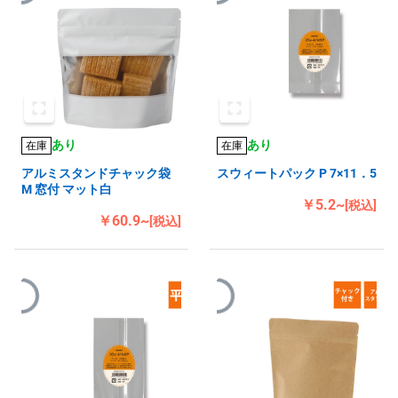
あり
あり
在庫
在庫
アルミスタンドチャック袋
スウィートパック P 7×11．5
M 窓付 マット白
￥5.2~
[税込]
￥60.9~
[税込]