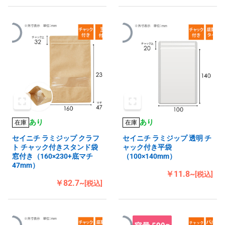
あり
あり
在庫
在庫
セイニチ ラミジップ クラフ
セイニチ ラミジップ 透明 チ
ト チャック付きスタンド袋
ャック付き平袋
窓付き（160×230+底マチ
（100×140mm）
47mm）
￥11.8~
[税込]
￥82.7~
[税込]