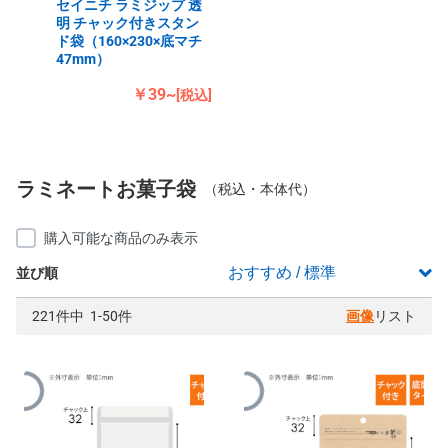
セイニチ ラミジップ 透
明 チャック付きスタン
ド袋（160×230×底マチ
47mm）
￥39~
[税込]
ラミネートお菓子袋
（税込・本体代）
購入可能な商品のみ表示
並び順
221件中 1-50件
画像
リスト