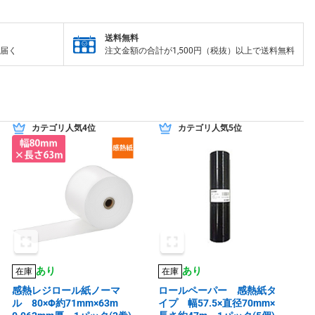
送料無料
届く
注文金額の合計が1,500円（税抜）以上で送料無料
カテゴリ人気4位
カテゴリ人気5位
あり
あり
在庫
在庫
感熱レジロール紙ノーマ
ロールペーパー 感熱紙タ
ル 80×Φ約71mm×63m
イプ 幅57.5×直径70mm×