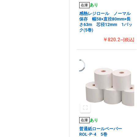
あり
在庫
感熱レジロール ノーマル
保存 幅58×直径80mm×長
さ63m 芯径12mm 1パッ
ク(5巻)
￥820.2~
[税込]
あり
在庫
普通紙ロールペーパー
ROL-P-4 5巻