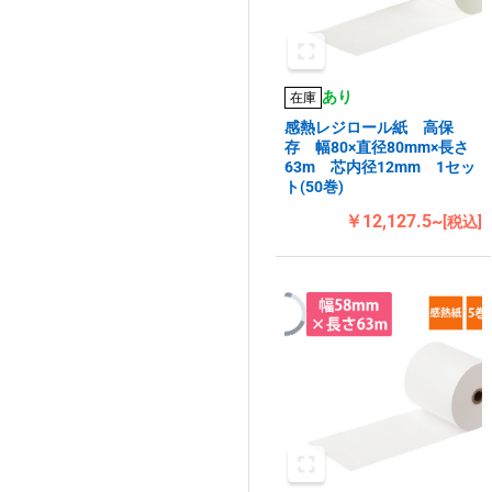
あり
在庫
感熱レジロール紙 高保
存 幅80×直径80mm×長さ
63m 芯内径12mm 1セッ
ト(50巻)
￥12,127.5~
[税込]