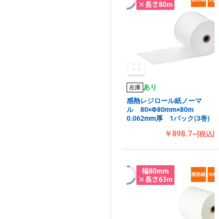
あり
在庫
感熱レジロール紙ノーマ
ル 80×Φ80mm×80m
0.062mm厚 1パック(3巻)
￥898.7~
[税込]