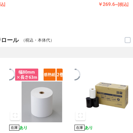
￥269.6~
税込]
[税込]
ジロール
（税込・本体代）
あり
あり
在庫
在庫