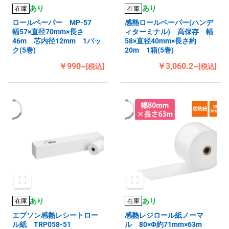
あり
あり
在庫
在庫
ロールペーパー MP-57
感熱ロールペーパー(ハンデ
幅57×直径70mm×長さ
ィターミナル) 高保存 幅
46m 芯内径12mm 1パッ
58×直径40mm×長さ約
ク(5巻)
20m 1箱(5巻)
￥990~
￥3,060.2~
[税込]
[税込]
あり
あり
在庫
在庫
エプソン感熱レシートロー
感熱レジロール紙ノーマ
ル紙 TRP058-51
ル 80×Φ約71mm×63m