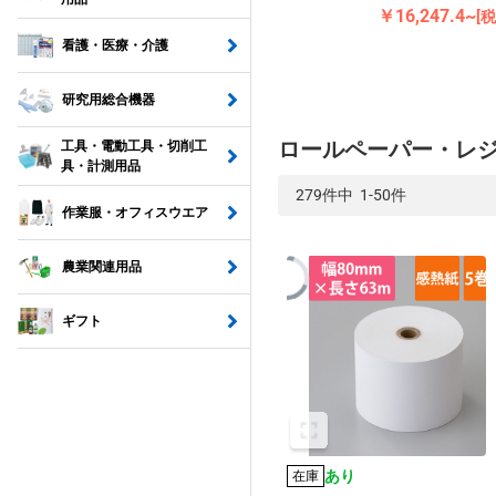
￥16,247.4~
[
看護・医療・介護
研究用総合機器
ロールペーパー・レ
工具・電動工具・切削工
具・計測用品
279件中 1-50件
作業服・オフィスウエア
農業関連用品
ギフト
あり
在庫