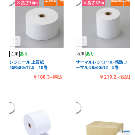
あり
あり
在庫
在庫
レジロール 上質紙
サーマルレジロール 感熱 ノ
45R×80×17.5 10巻
ーマル 58×60×12 5巻
￥108.3~
￥219.2~
[税込]
[税込]