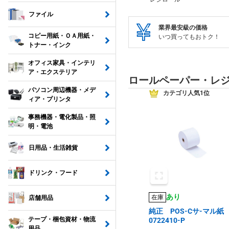
ファイル
業界最安級の価格
コピー用紙・ＯＡ用紙・
いつ買ってもおトク！
トナー・インク
オフィス家具・インテリ
ア・エクステリア
ロールペーパー・レ
パソコン周辺機器・メデ
カテゴリ人気1位
ィア・プリンタ
事務機器・電化製品・照
明・電池
日用品・生活雑貨
ドリンク・フード
あり
在庫
店舗用品
純正 POS-Cサ-マル
テープ・梱包資材・物流
0722410-P
用品