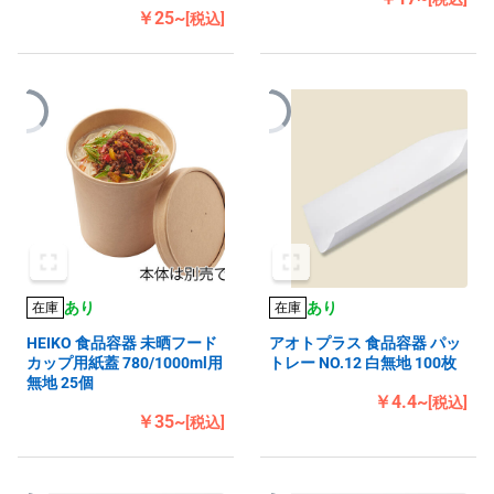
￥25~
[税込]
あり
あり
在庫
在庫
HEIKO 食品容器 未晒フード
アオトプラス 食品容器 パッ
カップ用紙蓋 780/1000ml用
トレー NO.12 白無地 100枚
無地 25個
￥4.4~
[税込]
￥35~
[税込]