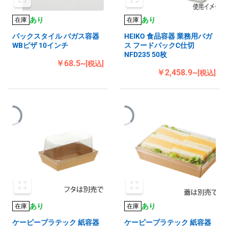
あり
あり
在庫
在庫
パックスタイル バガス容器
HEIKO 食品容器 業務用バガ
WBピザ 10インチ
ス フードパックC仕切
NFD235 50枚
￥68.5~
[税込]
￥2,458.9~
[税込]
あり
あり
在庫
在庫
ケーピープラテック 紙容器
ケーピープラテック 紙容器