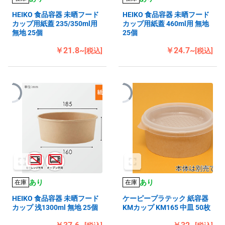
HEIKO 食品容器 未晒フード
HEIKO 食品容器 未晒フード
カップ用紙蓋 235/350ml用
カップ用紙蓋 460ml用 無地
無地 25個
25個
￥21.8~
￥24.7~
[税込]
[税込]
あり
あり
在庫
在庫
HEIKO 食品容器 未晒フード
ケーピープラテック 紙容器
カップ 浅1300ml 無地 25個
KMカップ KM165 中皿 50枚