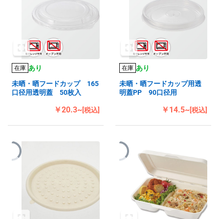
あり
あり
在庫
在庫
未晒・晒フードカップ 165
未晒・晒フードカップ用透
口径用透明蓋 50枚入
明蓋PP 90口径用
￥20.3~
￥14.5~
[税込]
[税込]