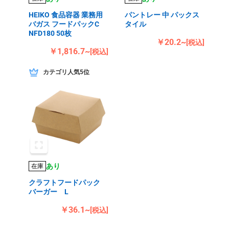
HEIKO 食品容器 業務用
パントレー 中 パックス
バガス フードパックC
タイル
NFD180 50枚
￥20.2~
[税込]
￥1,816.7~
[税込]
カテゴリ人気5位
あり
在庫
クラフトフードパック
バーガー L
￥36.1~
[税込]