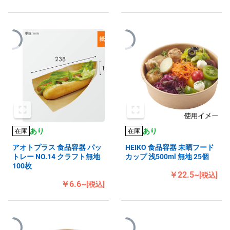
あり
あり
在庫
在庫
アオトプラス 食品容器 パッ
HEIKO 食品容器 未晒フード
トレー NO.14 クラフト無地
カップ 浅500ml 無地 25個
100枚
￥22.5~
[税込]
￥6.6~
[税込]