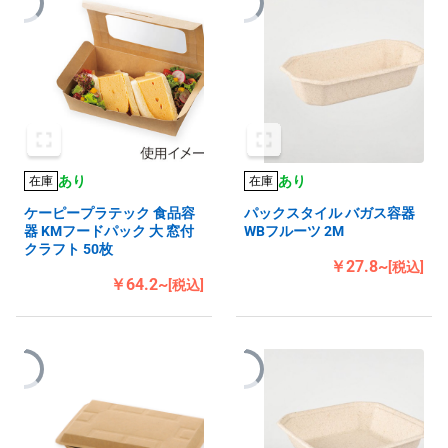
あり
あり
在庫
在庫
ケーピープラテック 食品容
パックスタイル バガス容器
器 KMフードパック 大 窓付
WBフルーツ 2M
クラフト 50枚
￥27.8~
[税込]
￥64.2~
[税込]