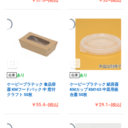
￥37.6~
￥32~
[税込]
[税込]
あり
あり
在庫
在庫
ケーピープラテック 食品容
ケーピープラテック 紙容器
器 KMフードパック 中 窓付
KMカップ KM165 中皿用嵌
クラフト 50枚
合蓋 50枚
￥55.4~
￥29.1~
[税込]
[税込]