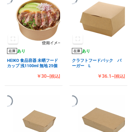
あり
あり
在庫
在庫
HEIKO 食品容器 未晒フード
クラフトフードパック バ
カップ 浅1100ml 無地 25個
ーガー L
￥30~
￥36.1~
[税込]
[税込]