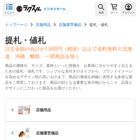
ビジネスモール
メニュー
検索
カート
アカウント
トップページ
店舗用品
店舗運営備品
提札・値札
提札・値札
注文金額の合計が1,500円（税抜）以上で送料無料※北海
道、沖縄、離島、一部商品を除く
商品の価格や、サイズ、素材といった情報を、お客様に分かりやすく伝える
ための提札・値札です。シンプルな糸付きのタイプから、ブランドイメージ
を高めるデザイン性の高いものまで、商品の価値を的確に表現する多様な製
品をご用意しております。商品の顔となる重要な表示物だからこそ、品質と
デザインにこだわった製品をお選びください。
店舗用品
店舗運営備品