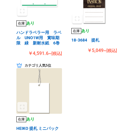
あり
在庫
あり
在庫
ハンドラベラー用 ラベ
ル UNO1W用 賞味期
18-3684 提札
限 緑 新耐水紙 6巻
￥5,049~
[税込]
￥4,591.6~
[税込]
カテゴリ人気5位
あり
在庫
HEIKO 提札 ミニパック