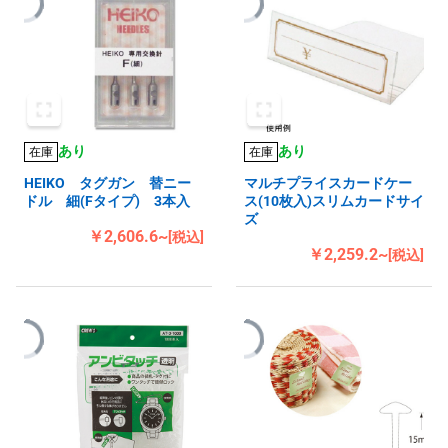
あり
あり
在庫
在庫
HEIKO タグガン 替ニー
マルチプライスカードケー
ドル 細(Fタイプ) 3本入
ス(10枚入)スリムカードサイ
ズ
￥2,606.6~
[税込]
￥2,259.2~
[税込]