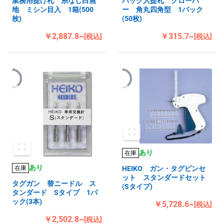
業務用提げ札 糸なし白無
パック入提札 クローバ
地 ミシン目入 1箱(500
ー 角丸四角型 1パック
枚)
(50枚)
￥2,887.8~
￥315.7~
[税込]
[税込]
あり
在庫
あり
在庫
HEIKO ガン・タグピンセ
ット スタンダードセット
タグガン 替ニードル ス
(Sタイプ)
タンダード Sタイプ 1パ
ック(3本)
￥5,728.6~
[税込]
￥2,502.8~
[税込]