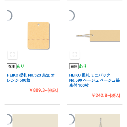
あり
あり
在庫
在庫
HEIKO 提札 No.523 糸無 オ
HEIKO 提札 ミニパック
レンジ 500枚
No.599 ベージュ ベージュ綿
糸付 100枚
￥809.3~
[税込]
￥242.8~
[税込]