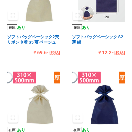
あり
あり
在庫
在庫
ソフトバッグベーシック2穴
ソフトバッグベーシック S2
リボン巾着 S5 薄 ベージュ
薄 紺
￥69.6~
￥12.2~
[税込]
[税込]
あり
あり
在庫
在庫