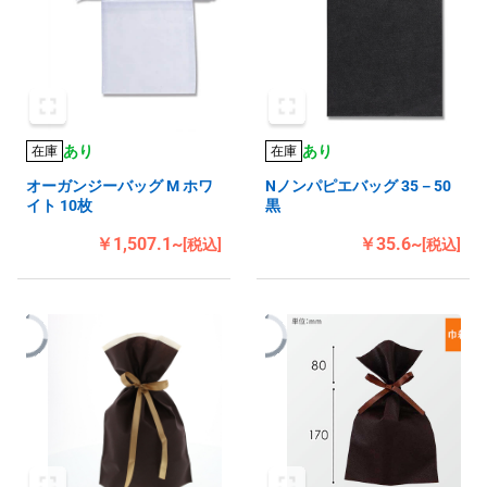
あり
あり
在庫
在庫
オーガンジーバッグ M ホワ
Nノンパピエバッグ 35－50
イト 10枚
黒
￥1,507.1~
￥35.6~
[税込]
[税込]