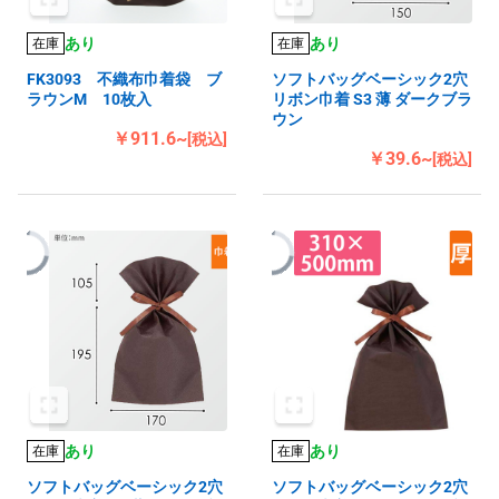
あり
あり
在庫
在庫
FK3093 不織布巾着袋 ブ
ソフトバッグベーシック2穴
ラウンM 10枚入
リボン巾着 S3 薄 ダークブラ
ウン
￥911.6~
[税込]
￥39.6~
[税込]
あり
あり
在庫
在庫
ソフトバッグベーシック2穴
ソフトバッグベーシック2穴