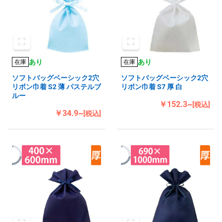
あり
あり
在庫
在庫
ソフトバッグベーシック2穴
ソフトバッグベーシック2穴
リボン巾着 S2 薄 パステルブ
リボン巾着 S7 厚 白
ルー
￥152.3~
[税込]
￥34.9~
[税込]