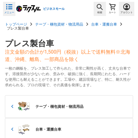
ビジネスモール
メニュー
検索
カート
アカウント
トップページ
テープ・梱包資材・物流用品
台車・運搬台車
プレス製台車
プレス製台車
注文金額の合計が1,500円（税抜）以上で送料無料※北海
道、沖縄、離島、一部商品を除く
一枚の鋼板を、プレス加工して作られた、非常に剛性が高く、丈夫な台車で
す。溶接箇所が少ないため、歪みや、破損に強く、長期間にわたる、ハード
な使用にも耐えることができます。工場や、建設現場など、特に、耐久性が
求められる、プロの現場で、その真価を発揮します。
テープ・梱包資材・物流用品
台車・運搬台車