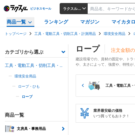
ラクスルビジネスモール
ビジネスモール
商品一覧
ランキング
マガジン
マイカタ
トップページ
工具・電動工具・切削工具・計測用品
環境安全用品
ロープ
注文金額の
カテゴリから選ぶ
建設現場での、資材の固定や、トラ
や、太さによって、強度や、特性が
工具・電動工具・切削工具・計
測用品
環境安全用品
工具・電動工具・
ロープ・ひも
ロープ
業界最安級の価格
商品一覧
いつ買ってもおトク！
文房具・事務用品