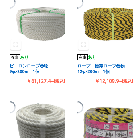
あり
あり
在庫
在庫
ビニロンロープ巻物
ロープ 標識ロープ巻物
9φ×200m 1個
12φ×200m 1個
￥61,127.4~
￥12,109.9~
[税込]
[税込]