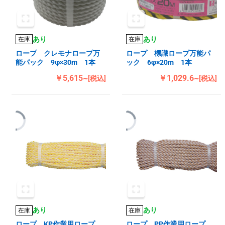
あり
あり
在庫
在庫
ロープ クレモナロープ万
ロープ 標識ロープ万能パ
能パック 9φ×30m 1本
ック 6φ×20m 1本
￥5,615~
￥1,029.6~
[税込]
[税込]
あり
あり
在庫
在庫
ロープ KP作業用ロープ
ロープ PP作業用ロープ