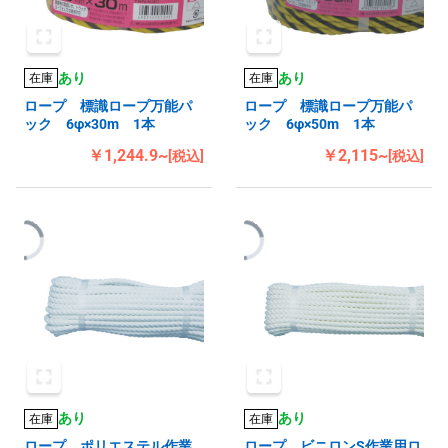
あり
あり
在庫
在庫
ロープ 標識ロープ万能パ
ロープ 標識ロープ万能パ
ック 6φ×30m 1本
ック 6φ×50m 1本
￥1,244.9~
￥2,115~
[税込]
[税込]
あり
あり
在庫
在庫
ロープ ポリエステル作業
ロープ ビニロンS作業用ロ