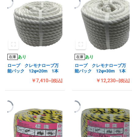
あり
あり
在庫
在庫
ロープ クレモナロープ万
ロープ クレモナロープ万
能パック 12φ×20m 1本
能パック 12φ×30m 1本
￥7,410~
￥12,230~
[税込]
[税込]