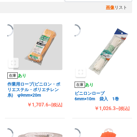
画像
リスト
あり
在庫
作業用ロープ(ビニロン・ポ
あり
在庫
リエステル・ポリエチレン
ビニロンロープ
糸) φ9mm×20m
6mm×10m 袋入 1巻
￥1,707.6~
[税込]
￥1,026.3~
[税込]