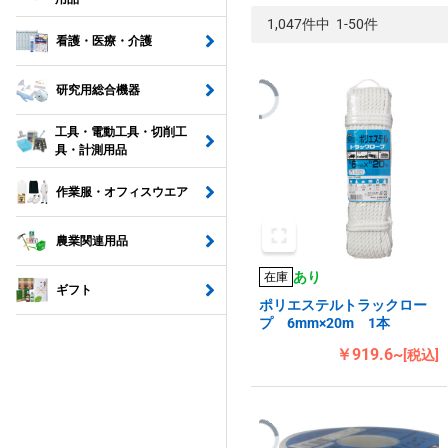
1,047件中 1-50件
看護・医療・介護
研究用総合機器
工具・電動工具・切削工
具・計測用品
作業服・オフィスウエア
農業関連用品
あり
在庫
ギフト
ポリエステルトラックロー
プ 6mm×20m 1本
￥919.6~
[税込]