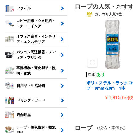
ロープの人気・おす
ファイル
カテゴリ人気1位
コピー用紙・ＯＡ用紙・
トナー・インク
オフィス家具・インテリ
ア・エクステリア
パソコン周辺機器・メデ
ィア・プリンタ
事務機器・電化製品・照
明・電池
あり
在庫
ポリエステルトラックロ
日用品・生活雑貨
プ 9mm×20m 1本
￥1,815.6~
[
ドリンク・フード
店舗用品
ロープ
テープ・梱包資材・物流
（税込・本体代）
用品