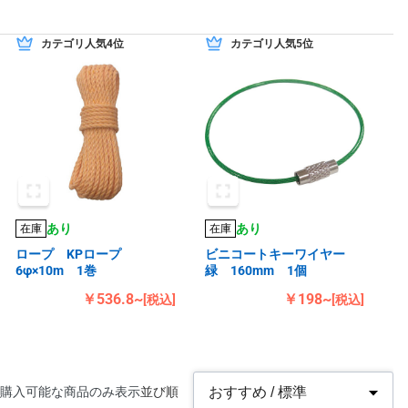
カテゴリ人気4位
カテゴリ人気5位
あり
あり
在庫
在庫
ロープ KPロープ
ビニコートキーワイヤー
6φ×10m 1巻
緑 160mm 1個
￥536.8~
￥198~
[税込]
[税込]
購入可能な商品のみ表示
並び順