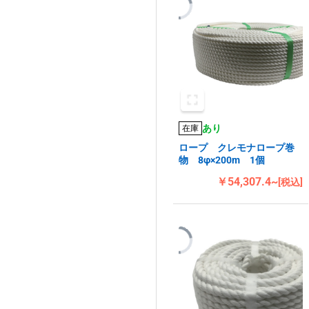
あり
在庫
ロープ クレモナロープ巻
物 8φ×200m 1個
￥54,307.4~
[税込]