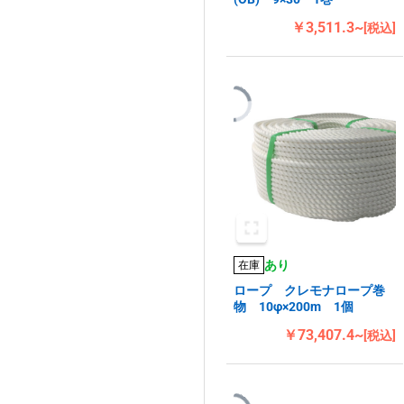
￥3,511.3~
[税込]
あり
在庫
ロープ クレモナロープ巻
物 10φ×200m 1個
￥73,407.4~
[税込]