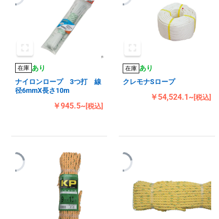
あり
あり
在庫
在庫
ナイロンロープ 3つ打 線
クレモナSロープ
径6mmX長さ10m
￥54,524.1~
[税込]
￥945.5~
[税込]