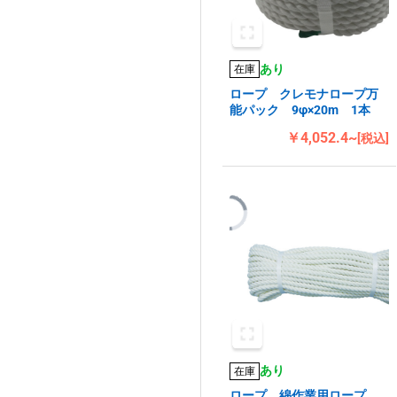
あり
在庫
ロープ クレモナロープ万
能パック 9φ×20m 1本
￥4,052.4~
[税込]
あり
在庫
ロープ 綿作業用ロープ