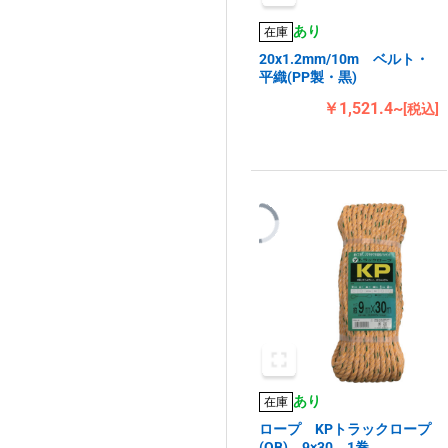
あり
在庫
20x1.2mm/10m ベルト・
平織(PP製・黒)
￥1,521.4~
[税込]
あり
在庫
ロープ KPトラックロープ
(OB) 9×30 1巻