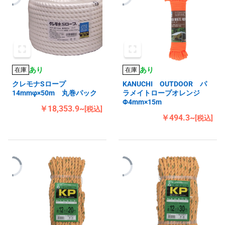
あり
あり
在庫
在庫
クレモナSロープ
KANUCHI OUTDOOR パ
14mmφ×50m 丸巻パック
ラメイトロープオレンジ
Φ4mm×15m
￥18,353.9~
[税込]
￥494.3~
[税込]