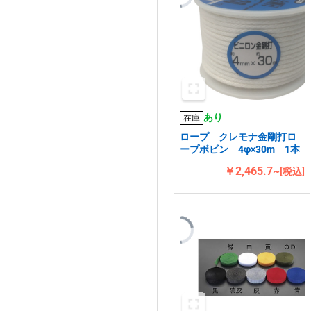
あり
在庫
ロープ クレモナ金剛打ロ
ープボビン 4φ×30m 1本
￥2,465.7~
[税込]