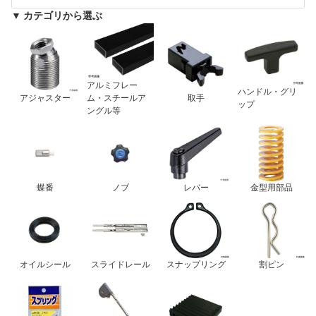
▼ カテゴリから選ぶ
アルミフレー
ハンドル・グリ
アジャスター
ム・スチールア
取手
ップ
ングル等
蝶番
ノブ
レバー
金型用部品
オイルシール
スライドレール
スナップリング
割ピン