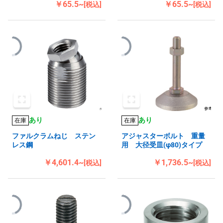
￥65.5~
￥65.5~
[税込]
[税込]
あり
あり
在庫
在庫
ファルクラムねじ ステン
アジャスターボルト 重量
レス鋼
用 大径受皿(φ80)タイプ
￥4,601.4~
￥1,736.5~
[税込]
[税込]