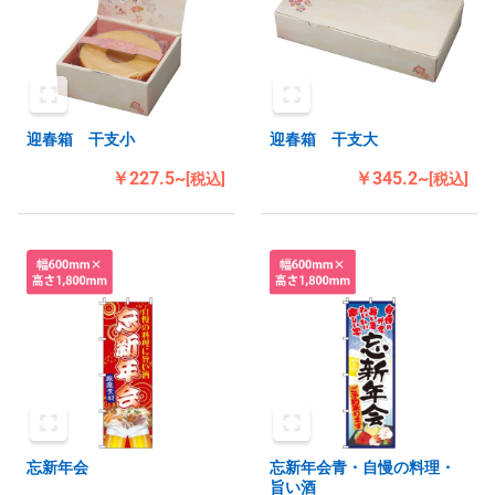
迎春箱 干支小
迎春箱 干支大
￥227.5~
￥345.2~
[税込]
[税込]
忘新年会
忘新年会青・自慢の料理・
旨い酒