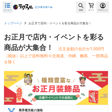
ビジネスモール
メニュー
検索
カート
アカウント
トップページ
お正月で店内・イベントを彩る商品が大集合！
お正月で店内・イベントを彩る
商品が大集合！
注文金額の合計が1,500円
（税抜）以上で送料無料※北海道、沖縄、離島、一部商品
を除く
業界最安級の価格