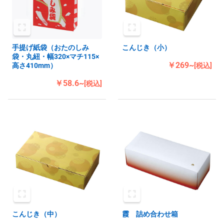
手提げ紙袋（おたのしみ
こんじき（小）
袋・丸紐・幅320×マチ115×
￥269~
高さ410mm）
[税込]
￥58.6~
[税込]
こんじき（中）
霞 詰め合わせ箱