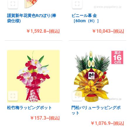
謹賀新年花黄色Rのぼり(棒
ビニール幕 金
袋仕様)
［60cm（H）］
￥1,592.8~
￥10,043~
[税込]
[税込]
松竹梅ラッピングポット
門松バリューラッピングポ
ット
￥157.3~
[税込]
￥1,076.9~
[税込]