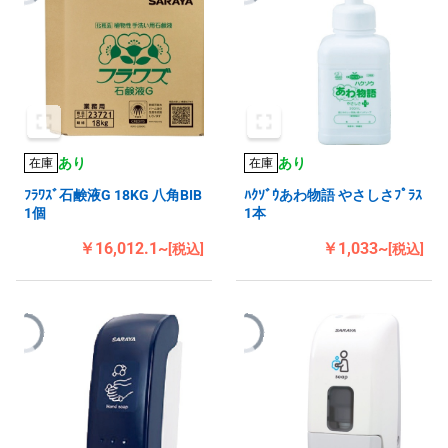
あり
あり
在庫
在庫
ﾌﾗﾜｽﾞ石鹸液G 18KG 八角BIB
ﾊｸｿﾞｳあわ物語 やさしさﾌﾟﾗｽ
1個
1本
￥16,012.1~
￥1,033~
[税込]
[税込]