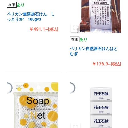
あり
在庫
ペリカン無添加石けん し
っとり3P 100g×3
￥491.1~
[税込]
あり
在庫
ペリカン自然派石けんはと
むぎ
￥176.9~
[税込]