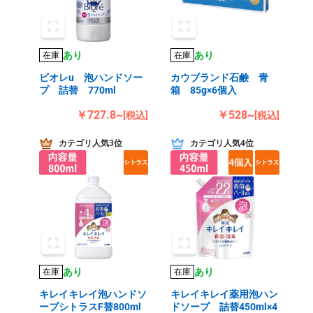
あり
あり
在庫
在庫
ビオレu 泡ハンドソー
カウブランド石鹸 青
プ 詰替 770ml
箱 85g×6個入
￥727.8~
￥528~
[税込]
[税込]
カテゴリ人気3位
カテゴリ人気4位
あり
あり
在庫
在庫
キレイキレイ泡ハンドソ
キレイキレイ薬用泡ハン
ープシトラスF替800ml
ドソープ 詰替450ml×4