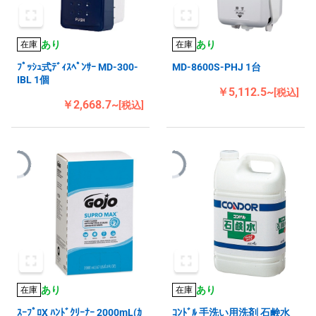
あり
あり
在庫
在庫
ﾌﾟｯｼｭ式ﾃﾞｨｽﾍﾟﾝｻｰ MD-300-
MD-8600S-PHJ 1台
IBL 1個
￥5,112.5~
[税込]
￥2,668.7~
[税込]
あり
あり
在庫
在庫
ｽｰﾌﾟﾛX ﾊﾝﾄﾞｸﾘｰﾅｰ 2000mL(ｶ
ｺﾝﾄﾞﾙ 手洗い用洗剤 石鹸水