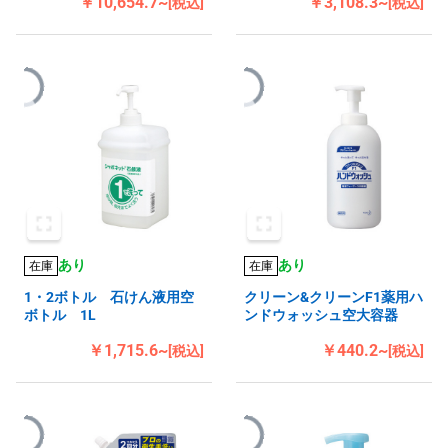
￥10,654.7~
￥3,108.3~
[税込]
[税込]
あり
あり
在庫
在庫
1・2ボトル 石けん液用空
クリーン&クリーンF1薬用ハ
ボトル 1L
ンドウォッシュ空大容器
￥1,715.6~
￥440.2~
[税込]
[税込]