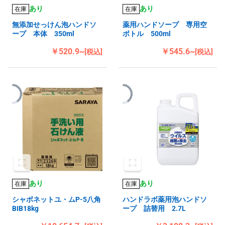
あり
あり
在庫
在庫
無添加せっけん泡ハンドソ
薬用ハンドソープ 専用空
ープ 本体 350ml
ボトル 500ml
￥520.9~
￥545.6~
[税込]
[税込]
あり
あり
在庫
在庫
シャボネットユ・ムP-5八角
ハンドラボ薬用泡ハンドソ
BIB18kg
ープ 詰替用 2.7L