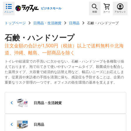
ビジネスモール
メニュー
検索
カート
アカウント
トップページ
日用品・生活雑貨
日用品
石鹸・ハンドソープ
石鹸・ハンドソープ
注文金額の合計が1,500円（税抜）以上で送料無料※北海
道、沖縄、離島、一部商品を除く
トイレや給湯室での手洗いに欠かせない、石鹸・ハンドソープを各種取り揃
えております。泡で出てきて使いやすいフォームタイプ、殺菌成分を配合し
た薬用タイプ、大容量で経済的な詰替え用など、幅広いニーズにお応えしま
す。従業員や来訪者の手指を清潔に保ち、感染症を予防することは、企業の
重要なリスク管理の一つです。オフィスの衛生環境の基本を支えます。
日用品・生活雑貨
日用品