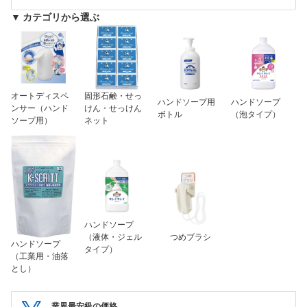
▼ カテゴリから選ぶ
オートディスペ
固形石鹸・せっ
ハンドソープ用
ハンドソープ
ンサー（ハンド
けん・せっけん
ボトル
（泡タイプ）
ソープ用）
ネット
ハンドソープ
（液体・ジェル
つめブラシ
ハンドソープ
タイプ）
（工業用・油落
とし）
業界最安級の価格