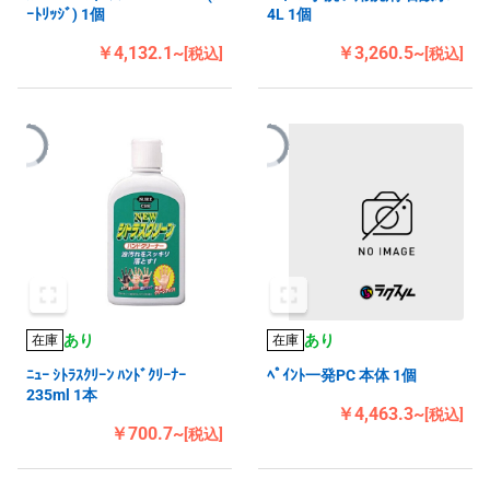
ｰﾄﾘｯｼﾞ) 1個
4L 1個
￥4,132.1~
￥3,260.5~
[税込]
[税込]
あり
あり
在庫
在庫
ﾆｭｰ ｼﾄﾗｽｸﾘｰﾝ ﾊﾝﾄﾞｸﾘｰﾅｰ
ﾍﾟｲﾝﾄ一発PC 本体 1個
235ml 1本
￥4,463.3~
[税込]
￥700.7~
[税込]