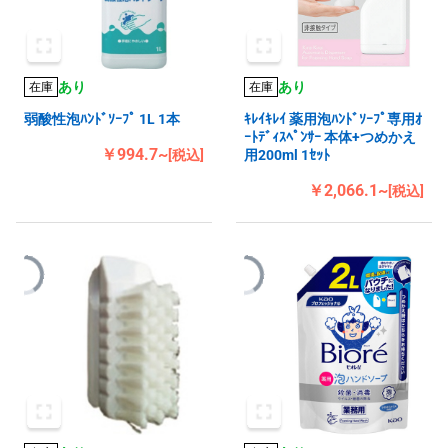
あり
あり
在庫
在庫
弱酸性泡ﾊﾝﾄﾞｿｰﾌﾟ 1L 1本
ｷﾚｲｷﾚｲ 薬用泡ﾊﾝﾄﾞｿｰﾌﾟ専用ｵ
ｰﾄﾃﾞｨｽﾍﾟﾝｻｰ 本体+つめかえ
￥994.7~
[税込]
用200ml 1ｾｯﾄ
￥2,066.1~
[税込]