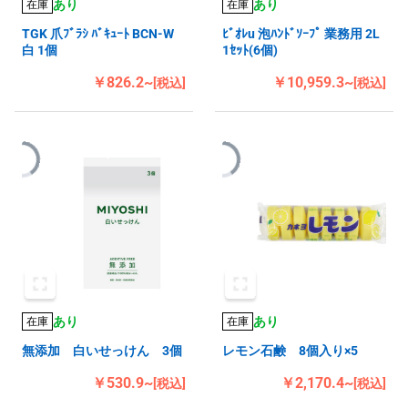
あり
あり
在庫
在庫
TGK 爪ﾌﾞﾗｼ ﾊﾞｷｭｰﾄ BCN-W
ﾋﾞｵﾚu 泡ﾊﾝﾄﾞｿｰﾌﾟ 業務用 2L
白 1個
1ｾｯﾄ(6個)
￥826.2~
￥10,959.3~
[税込]
[税込]
あり
あり
在庫
在庫
無添加 白いせっけん 3個
レモン石鹸 8個入り×5
￥530.9~
￥2,170.4~
[税込]
[税込]