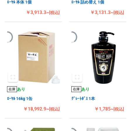
ﾛｰﾔﾙ 本体 1個
ﾛｰﾔﾙ 詰め替え 1個
￥3,913.3~
￥3,131.3~
[税込]
[税込]
あり
あり
在庫
在庫
ﾛｰﾔﾙ 16kg 1缶
ｸﾞﾚｰﾄﾎﾞｽ 1本
￥18,992.9~
￥1,785~
[税込]
[税込]