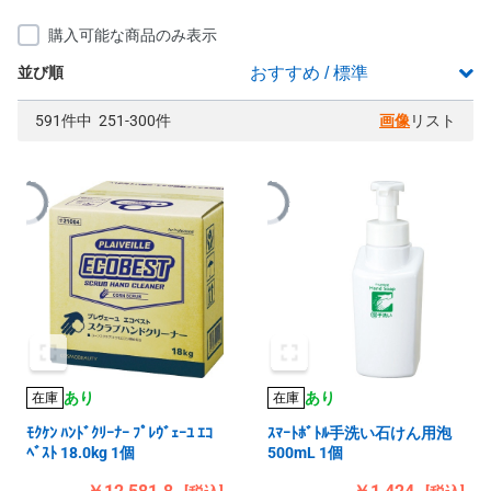
購入可能な商品のみ表示
並び順
591件中 251-300件
画像
リスト
あり
あり
在庫
在庫
ﾓｸｹﾝ ﾊﾝﾄﾞｸﾘｰﾅｰ ﾌﾟﾚｳﾞｪｰﾕ ｴｺ
ｽﾏｰﾄﾎﾞﾄﾙ手洗い石けん用泡
ﾍﾞｽﾄ 18.0kg 1個
500mL 1個