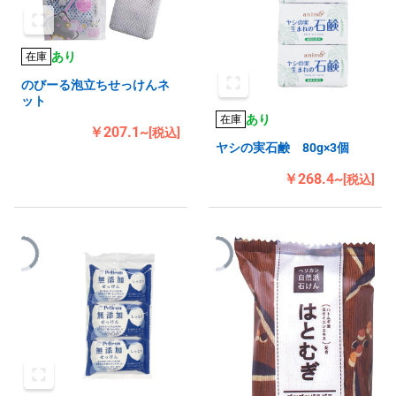
あり
在庫
のびーる泡立ちせっけんネ
ット
あり
在庫
￥207.1~
[税込]
ヤシの実石鹸 80g×3個
￥268.4~
[税込]