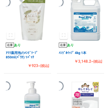
あり
あり
在庫
在庫
ｱﾗﾗ薬用泡のﾊﾝﾄﾞｿｰﾌﾟ
ﾊﾝﾄﾞﾎｲｯﾌﾟ 4kg 1本
850ml(ﾊﾟｳﾁ) 1ﾊﾟｯｸ
￥3,148.2~
[税込]
￥923~
[税込]