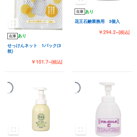
あり
在庫
花王石鹸業務用 3個入
￥294.2~
[税込]
あり
在庫
せっけんネット 1パック(3
枚)
￥101.7~
[税込]