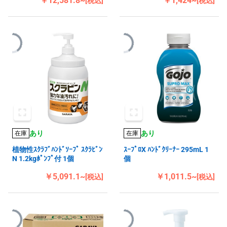
￥12,581.8~
￥1,424~
[税込]
[税込]
あり
あり
在庫
在庫
植物性ｽｸﾗﾌﾞﾊﾝﾄﾞｿｰﾌﾟ ｽｸﾗﾋﾞﾝ
ｽｰﾌﾟﾛX ﾊﾝﾄﾞｸﾘｰﾅｰ 295mL 1
N 1.2kgﾎﾟﾝﾌﾟ付 1個
個
￥5,091.1~
￥1,011.5~
[税込]
[税込]