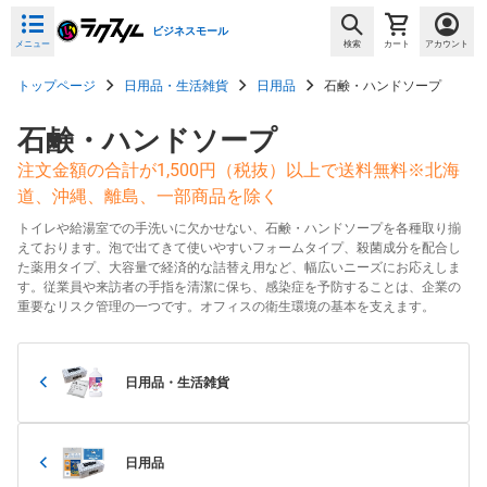
ビジネスモール
メニュー
検索
カート
アカウント
トップページ
日用品・生活雑貨
日用品
石鹸・ハンドソープ
石鹸・ハンドソープ
注文金額の合計が1,500円（税抜）以上で送料無料※北海
道、沖縄、離島、一部商品を除く
トイレや給湯室での手洗いに欠かせない、石鹸・ハンドソープを各種取り揃
えております。泡で出てきて使いやすいフォームタイプ、殺菌成分を配合し
た薬用タイプ、大容量で経済的な詰替え用など、幅広いニーズにお応えしま
す。従業員や来訪者の手指を清潔に保ち、感染症を予防することは、企業の
重要なリスク管理の一つです。オフィスの衛生環境の基本を支えます。
日用品・生活雑貨
日用品