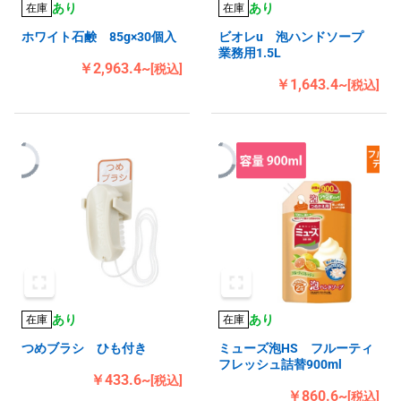
あり
あり
在庫
在庫
ホワイト石鹸 85g×30個入
ビオレu 泡ハンドソープ
業務用1.5L
￥2,963.4~
[税込]
￥1,643.4~
[税込]
あり
あり
在庫
在庫
つめブラシ ひも付き
ミューズ泡HS フルーティ
フレッシュ詰替900ml
￥433.6~
[税込]
￥860.6~
[税込]