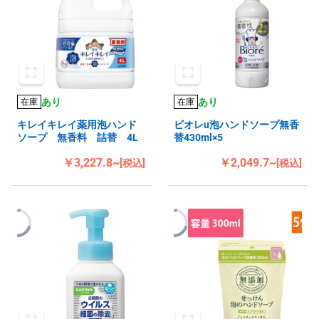
あり
あり
在庫
在庫
キレイキレイ薬用泡ハンド
ビオレu泡ハンドソープ無香
ソープ 無香料 詰替 4L
替430ml×5
￥3,227.8~
￥2,049.7~
[税込]
[税込]