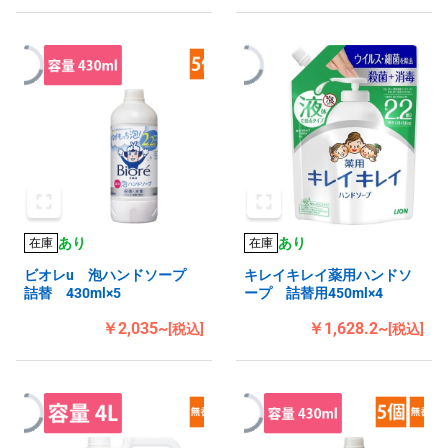
あり
あり
在庫
在庫
ビオレu 泡ハンドソープ
キレイキレイ薬用ハンドソ
詰替 430ml×5
ープ 詰替用450ml×4
￥2,035~
￥1,628.2~
[税込]
[税込]