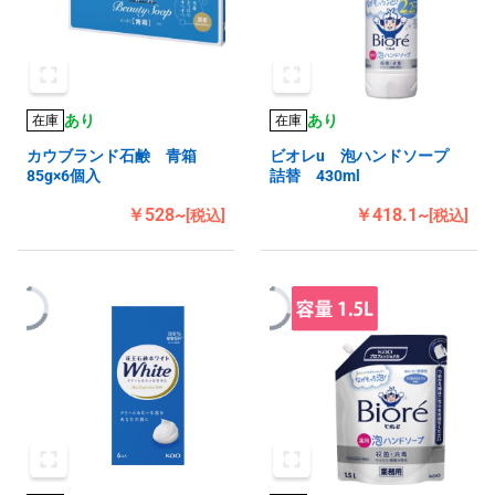
あり
あり
在庫
在庫
カウブランド石鹸 青箱
ビオレu 泡ハンドソープ
85g×6個入
詰替 430ml
￥528~
￥418.1~
[税込]
[税込]