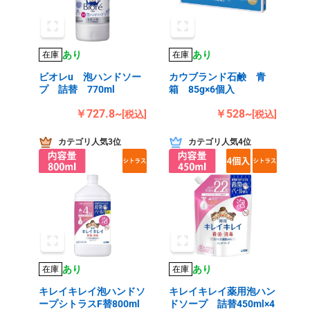
あり
あり
在庫
在庫
ビオレu 泡ハンドソー
カウブランド石鹸 青
プ 詰替 770ml
箱 85g×6個入
￥727.8~
￥528~
[税込]
[税込]
カテゴリ人気3位
カテゴリ人気4位
あり
あり
在庫
在庫
キレイキレイ泡ハンドソ
キレイキレイ薬用泡ハン
ープシトラスF替800ml
ドソープ 詰替450ml×4