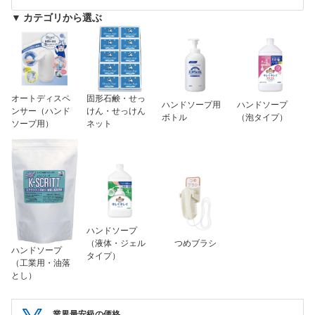
▼ カテゴリから選ぶ
オートディスペ
固形石鹸・せっ
ハンドソープ用
ハンドソープ
ンサー（ハンド
けん・せっけん
ボトル
（泡タイプ）
ソープ用）
ネット
ハンドソープ
（液体・ジェル
つめブラシ
ハンドソープ
タイプ）
（工業用・油落
とし）
業界最安級の価格