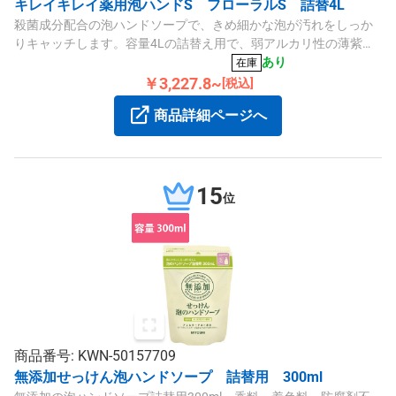
キレイキレイ薬用泡ハンドS フローラルS 詰替4L
殺菌成分配合の泡ハンドソープで、きめ細かな泡が汚れをしっか
りキャッチします。容量4Lの詰替え用で、弱アルカリ性の薄紫色
液体とフローラルの香りが特徴です。
あり
在庫
￥3,227.8~
[税込]
商品詳細ページへ
15
位
商品番号: KWN-50157709
無添加せっけん泡ハンドソープ 詰替用 300ml