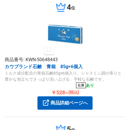
4
位
商品番号: KWN-50648443
カウブランド石鹸 青箱 85g×6個入
ミルク成分配合の青箱石鹸85g×6個入り。ジャスミン調の香りと
豊かな泡立ちでさっぱり洗い上げる、手軽な石鹸です。
あり
在庫
￥528~
[税込]
商品詳細ページへ
5
位