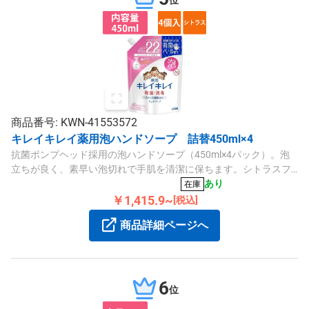
商品番号: KWN-41553572
キレイキレイ薬用泡ハンドソープ 詰替450ml×4
抗菌ポンプヘッド採用の泡ハンドソープ（450ml×4パック）。泡
立ちが良く、素早い泡切れで手肌を清潔に保ちます。シトラスフ
ルーティの香りです。
あり
在庫
￥1,415.9~
[税込]
商品詳細ページへ
6
位