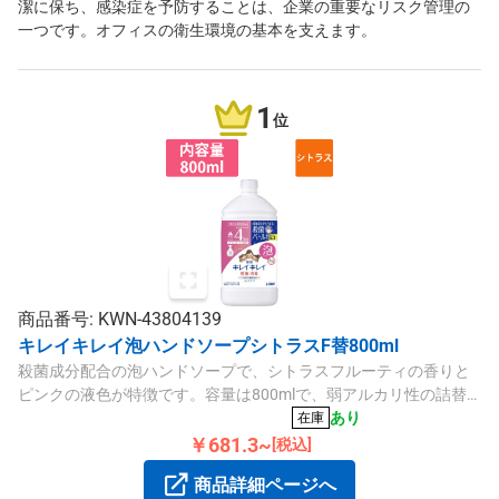
潔に保ち、感染症を予防することは、企業の重要なリスク管理の
一つです。オフィスの衛生環境の基本を支えます。
1
位
商品番号: KWN-43804139
キレイキレイ泡ハンドソープシトラスF替800ml
殺菌成分配合の泡ハンドソープで、シトラスフルーティの香りと
ピンクの液色が特徴です。容量は800mlで、弱アルカリ性の詰替
用です。
あり
在庫
￥681.3~
[税込]
商品詳細ページへ