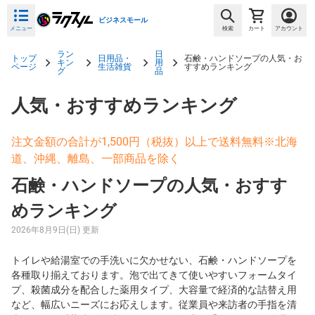
ビジネスモール
メニュー
検索
カート
アカウント
ラン
日
トップ
日用品・
石鹸・ハンドソープの人気・お
キン
用
ページ
生活雑貨
すすめランキング
グ
品
人気・おすすめランキング
注文金額の合計が1,500円（税抜）以上で送料無料※北海
道、沖縄、離島、一部商品を除く
石鹸・ハンドソープの人気・おすす
めランキング
2026年8月9日(日) 更新
トイレや給湯室での手洗いに欠かせない、石鹸・ハンドソープを
各種取り揃えております。泡で出てきて使いやすいフォームタイ
プ、殺菌成分を配合した薬用タイプ、大容量で経済的な詰替え用
など、幅広いニーズにお応えします。従業員や来訪者の手指を清