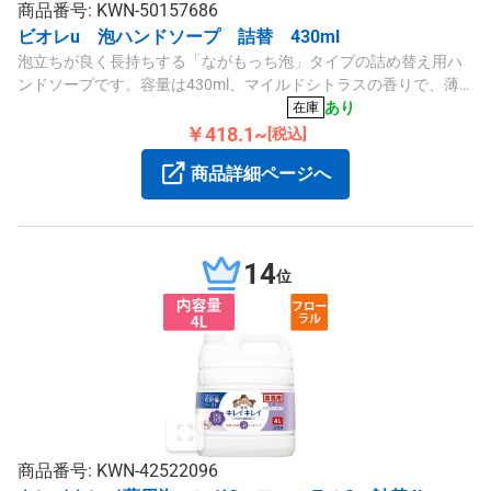
商品番号: KWN-50157686
ビオレu 泡ハンドソープ 詰替 430ml
泡立ちが良く長持ちする「ながもっち泡」タイプの詰め替え用ハ
ンドソープです。容量は430ml、マイルドシトラスの香りで、薄
い透明色の弱酸性液体です。
あり
在庫
￥418.1~
[税込]
商品詳細ページへ
14
位
商品番号: KWN-42522096