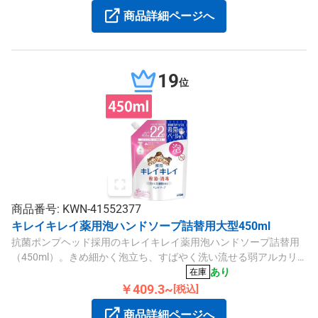
商品詳細ページへ
19
位
商品番号: KWN-41552377
キレイキレイ薬用泡ハンドソープ詰替用大型450ml
抗菌ポンプヘッド採用のキレイキレイ薬用泡ハンドソープ詰替用
（450ml）。きめ細かく泡立ち、すばやく洗い流せる弱アルカリ
性でシトラスフルーティの香りです。
あり
在庫
￥409.3~
[税込]
商品詳細ページへ