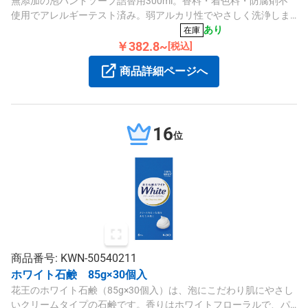
無添加の泡ハンドソープ詰替用300ml。香料・着色料・防腐剤不
使用でアレルギーテスト済み。弱アルカリ性でやさしく洗浄しま
す。
あり
在庫
￥382.8~
[税込]
商品詳細ページへ
16
位
商品番号: KWN-50540211
ホワイト石鹸 85g×30個入
花王のホワイト石鹸（85g×30個入）は、泡にこだわり肌にやさし
いクリームタイプの石鹸です。香りはホワイトフローラルで、パ