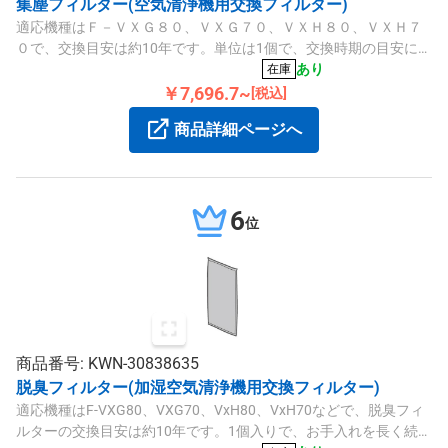
集塵フィルター(空気清浄機用交換フィルター)
適応機種はＦ－ＶＸＧ８０、ＶＸＧ７０、ＶＸＨ８０、ＶＸＨ７
０で、交換目安は約10年です。単位は1個で、交換時期の目安にご
活用ください。
あり
在庫
￥7,696.7~
[税込]
商品詳細ページへ
6
位
商品番号: KWN-30838635
脱臭フィルター(加湿空気清浄機用交換フィルター)
適応機種はF-VXG80、VXG70、VxH80、VxH70などで、脱臭フィ
ルターの交換目安は約10年です。1個入りで、お手入れを長く続け