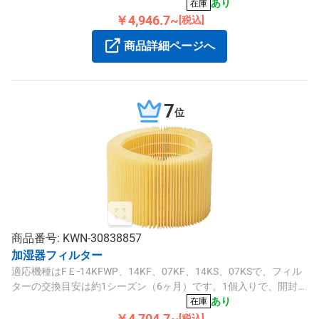
られる商品です。
あり
在庫
￥4,946.7~
[税込]
商品詳細ページへ
7
位
商品番号: KWN-30838857
加湿器フィルター
適応機種はFＥ-14KFWP、14KF、07KF、14KS、07KSで、フィル
ターの交換目安は約1シーズン（6ヶ月）です。1個入りで、開封後
の返品はお控えください。
あり
在庫
￥4,704.7~
[税込]