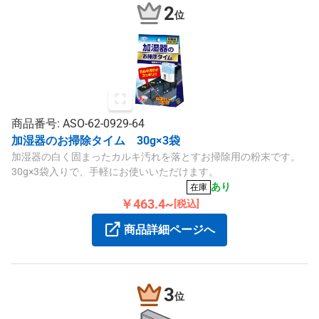
2
位
商品番号: ASO-62-0929-64
加湿器のお掃除タイム 30g×3袋
加湿器の白く固まったカルキ汚れを落とすお掃除用の粉末です。
30g×3袋入りで、手軽にお使いいただけます。
あり
在庫
￥463.4~
[税込]
商品詳細ページへ
3
位