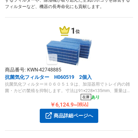
するフィルターや、除湿機が取り込んだ空気のホコリを除去する
フィルターなど、機器の長寿命化にも貢献します。
1
位
商品番号: KWN-42748885
抗菌気化フィルター H060519 2個入
抗菌気化フィルターＨ０６０５１９は、加湿器用でトレイ内の雑
菌・カビの繁殖を抑制します。寸法は91×228×135mm、重量は
294g、2個入パックです。
あり
在庫
￥6,124.9~
[税込]
商品詳細ページへ