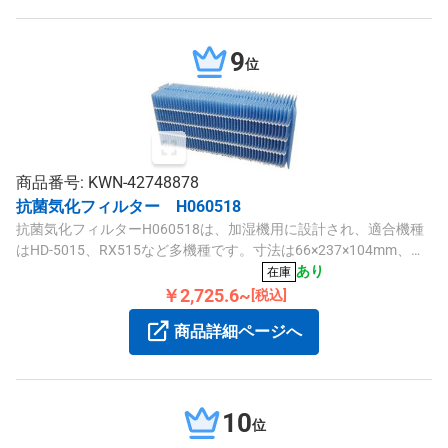
9
位
商品番号: KWN-42748878
抗菌気化フィルター H060518
抗菌気化フィルターH060518は、加湿機用に設計され、適合機種
はHD-5015、RX515など多機種です。寸法は66×237×104mm、重
量は118.7g、1個単位で販売しています。
あり
在庫
￥2,725.6~
[税込]
商品詳細ページへ
10
位