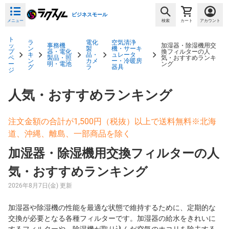
ビジネスモール
メニュー
検索
カート
アカウント
ト
ラ
電化
空気清浄
ッ
事務機
加湿器・除湿機用交
ン
製
機・サーキ
プ
器・電化
換フィルターの人
キ
品・
ュレータ
ペ
製品・照
気・おすすめランキ
ン
カメ
ー・冷暖房
ー
明・電池
ング
グ
ラ
器具
ジ
人気・おすすめランキング
注文金額の合計が1,500円（税抜）以上で送料無料※北海
道、沖縄、離島、一部商品を除く
加湿器・除湿機用交換フィルターの人
気・おすすめランキング
2026年8月7日(金) 更新
加湿器や除湿機の性能を最適な状態で維持するために、定期的な
交換が必要となる各種フィルターです。加湿器の給水をきれいに