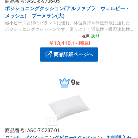
商品番号: ASO-8-9706-05
ポジショニングクッション(アルファプラ ウェルピー・
メッシュ) ブーメラン(大)
極小ビーズと綿のバランスに優れ、体位保持や体圧分散に適した
ポジショニングクッションです。滑りにくく通気性・吸湿速乾性
も優れ、ブーメランタイプ（大）のサイズは500×900mm、重量は
あり
在庫
1kgです。
￥13,410.1~
[税込]
商品詳細ページへ
9
位
商品番号: ASO-7-5287-01
ロンボ ポジショニングピロー&クッション 初期導入セ