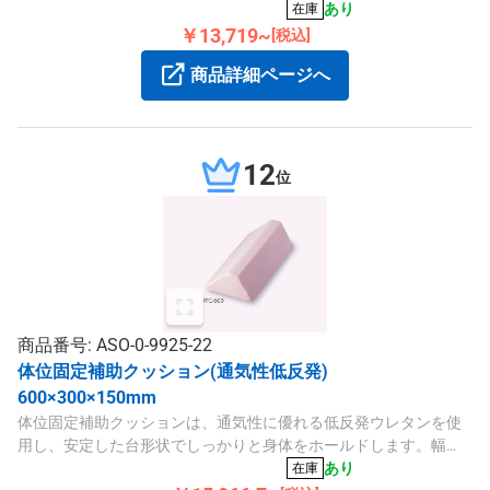
ョン（三角ロング）。
あり
在庫
￥13,719~
[税込]
商品詳細ページへ
12
位
商品番号: ASO-0-9925-22
体位固定補助クッション(通気性低反発)
600×300×150mm
体位固定補助クッションは、通気性に優れる低反発ウレタンを使
用し、安定した台形状でしっかりと身体をホールドします。幅
600mm、奥行300mm、高さ150mmの快適なサイズで、シンカー
あり
在庫