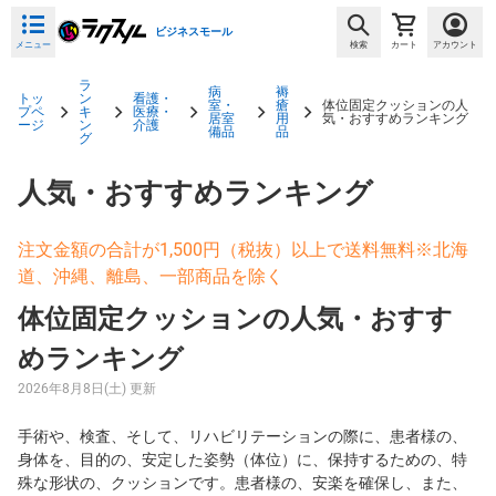
ビジネスモール
メニュー
検索
カート
アカウント
ラ
病
褥
トッ
ン
看護・
室・
瘡
体位固定クッションの人
プペ
キ
医療・
居室
用
気・おすすめランキング
ージ
ン
介護
備品
品
グ
人気・おすすめランキング
注文金額の合計が1,500円（税抜）以上で送料無料※北海
道、沖縄、離島、一部商品を除く
体位固定クッションの人気・おすす
めランキング
2026年8月8日(土) 更新
手術や、検査、そして、リハビリテーションの際に、患者様の、
身体を、目的の、安定した姿勢（体位）に、保持するための、特
殊な形状の、クッションです。患者様の、安楽を確保し、また、