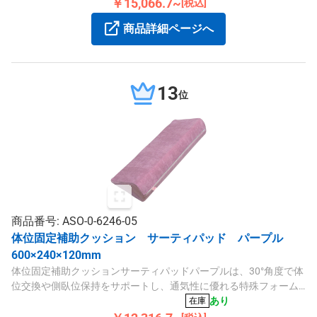
パイルカバーを採用しています。
￥15,066.7~
[税込]
商品詳細ページへ
13
位
商品番号: ASO-0-6246-05
体位固定補助クッション サーティパッド パープル
600×240×120mm
体位固定補助クッションサーティパッドパープルは、30°角度で体
位交換や側臥位保持をサポートし、通気性に優れる特殊フォーム
と二重カバー構造で快適です。
あり
在庫