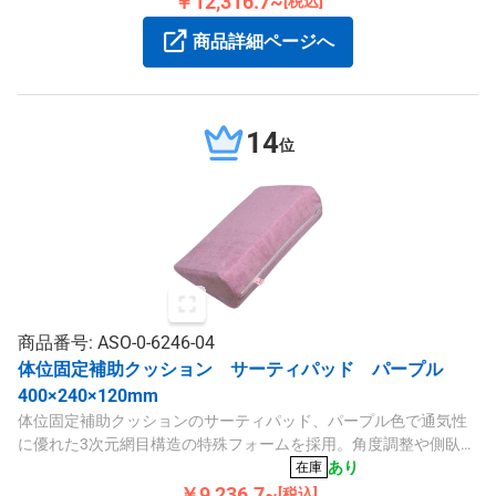
￥12,316.7~
[税込]
商品詳細ページへ
14
位
商品番号: ASO-0-6246-04
体位固定補助クッション サーティパッド パープル
400×240×120mm
体位固定補助クッションのサーティパッド、パープル色で通気性
に優れた3次元網目構造の特殊フォームを採用。角度調整や側臥位
保持に便利な30°設計で、内外カバーの二重構造によりしわ防止と
あり
在庫
清掃も容易です。
￥9,236.7~
[税込]