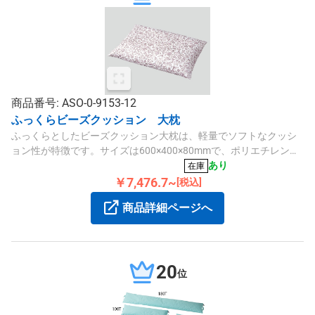
商品番号: ASO-0-9153-12
ふっくらビーズクッション 大枕
ふっくらとしたビーズクッション大枕は、軽量でソフトなクッシ
ョン性が特徴です。サイズは600×400×80mmで、ポリエチレンビ
ーズと抗菌防臭加工された綿混素材を使用し、自宅の洗濯機で洗
あり
在庫
濯・乾燥も可能です。
￥7,476.7~
[税込]
商品詳細ページへ
20
位