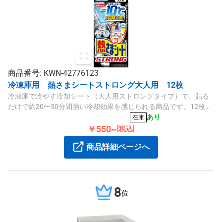
商品番号: KWN-42776123
冷凍庫用 熱さまシートストロング大人用 12枚
冷凍庫で冷やす冷却シート（大人用ストロングタイプ）で、貼る
だけで約20〜30分間強い冷却効果を感じられる商品です。12枚入
り。
あり
在庫
￥550~
[税込]
商品詳細ページへ
8
位