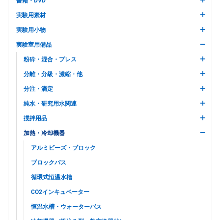
書籍・DVD
実験用素材
実験用小物
実験室用備品
粉砕・混合・プレス
分離・分級・濃縮・他
分注・滴定
純水・研究用水関連
撹拌用品
加熱・冷却機器
アルミビーズ・ブロック
ブロックバス
循環式恒温水槽
CO2インキュベーター
恒温水槽・ウォーターバス