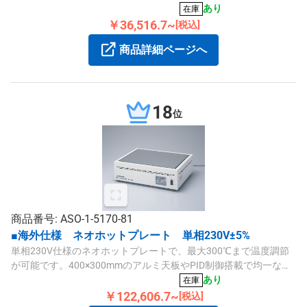
ャスター付きのノックダウン式設計です。
あり
在庫
￥36,516.7~
[税込]
商品詳細ページへ
18
位
商品番号: ASO-1-5170-81
■海外仕様 ネオホットプレート 単相230V±5%
単相230V仕様のネオホットプレートで、最大300℃まで温度調節
が可能です。400×300mmのアルミ天板やPID制御搭載で均一な温
度分布を実現します。
あり
在庫
￥122,606.7~
[税込]