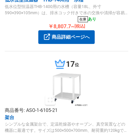
低水位型恒温器THB-1400用の水槽（容量18L、外寸
590×390×105mm）は、排水コック付きで水の交換や清掃が容易
です。材質は耐久性のあるポリプロピレン製です。
あり
在庫
￥8,807.7~
[税込]
商品詳細ページへ
17
位
商品番号: ASO-1-6105-21
架台
シンプルな金属架台で、定温乾燥器やオーブン、真空装置などの
機器に最適です。サイズは500×500×700mm、耐荷重約120kgでキ