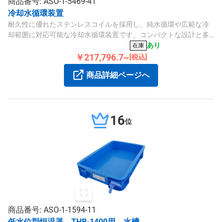
商品番号: ASO-1-5469-41
冷却水循環装置
耐久性に優れたステンレスコイルを採用し、純水循環や広範な冷
却範囲に対応可能な冷却水循環装置です。コンパクトな設計と多
機能保護装置を備え、安全にご使用いただけます。
あり
在庫
￥217,796.7~
[税込]
商品詳細ページへ
16
位
商品番号: ASO-1-1594-11
低水位型恒温器 THB-1400用 水槽