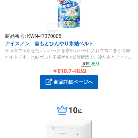
商品番号: KWN-47370005
アイスノン 首もとひんやり氷結ベルト
冷凍庫で凍らせたゲルパックを専用カバーに入れて首に巻く冷却
ベルトです。氷結ゲルと不凍ゲルの2層構造で、冷たさとフィット
感を両立しています。首元を強力に冷やすことで深部体温の上昇
あり
在庫
を抑え、猛暑日の作業をサポートします。
￥810.7~
[税込]
商品詳細ページへ
10
位