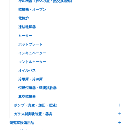
冷却機器（投込み型・熱交換器他）
乾燥機・オーブン
電気炉
凍結乾燥器
ヒーター
ホットプレート
インキュベーター
マントルヒーター
オイルバス
冷蔵庫・冷凍庫
恒温恒湿器・環境試験器
真空乾燥器
ポンプ（真空・加圧・送液）
ガラス製実験装置・器具
研究室設備用品