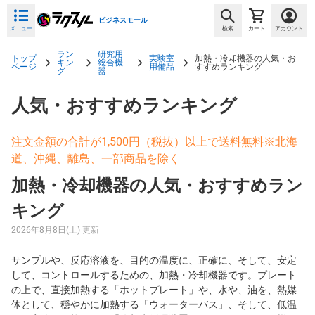
ビジネスモール
メニュー
検索
カート
アカウント
ラン
研究用
トップ
実験室
加熱・冷却機器の人気・お
キン
総合機
ページ
用備品
すすめランキング
グ
器
人気・おすすめランキング
注文金額の合計が1,500円（税抜）以上で送料無料※北海
道、沖縄、離島、一部商品を除く
加熱・冷却機器の人気・おすすめラン
キング
2026年8月8日(土) 更新
サンプルや、反応溶液を、目的の温度に、正確に、そして、安定
して、コントロールするための、加熱・冷却機器です。プレート
の上で、直接加熱する「ホットプレート」や、水や、油を、熱媒
体として、穏やかに加熱する「ウォーターバス」、そして、低温