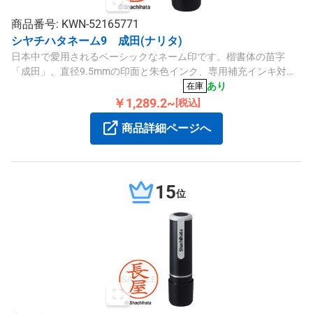
商品番号: KWN-52165771
シヤチハタネーム9 成田(ナリタ)
日本中で愛用されるベーシックなネーム印です。楷書体の苗字
「成田」、直径9.5mmの印面と朱色インク、専用補充インキ対応
で使い勝手も良い商品です。
あり
在庫
￥1,289.2~
[税込]
商品詳細ページへ
15
位