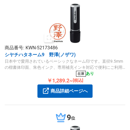
商品番号: KWN-52173486
シヤチハタネーム9 野澤(ノザワ)
日本中で愛用されているベーシックなネーム印です。直径9.5mm
の楷書体印面、朱色インク、専用補充インキ対応で便利にご利用
いただけます。
あり
在庫
￥1,289.2~
[税込]
商品詳細ページへ
9
位