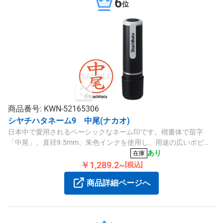
6
位
商品番号: KWN-52165306
シヤチハタネーム9 中尾(ナカオ)
日本中で愛用されるベーシックなネーム印です。楷書体で苗字
「中尾」、直径9.5mm、朱色インクを使用し、用途の広いポピュ
ラーサイズです。
あり
在庫
￥1,289.2~
[税込]
商品詳細ページへ