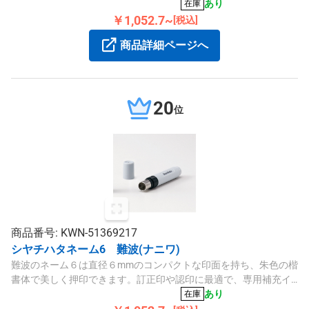
い。
あり
在庫
￥1,052.7~
[税込]
商品詳細ページへ
20
位
商品番号: KWN-51369217
シヤチハタネーム6 難波(ナニワ)
難波のネーム６は直径６mmのコンパクトな印面を持ち、朱色の楷
書体で美しく押印できます。訂正印や認印に最適で、専用補充イ
ンキもご使用いただけます。
あり
在庫