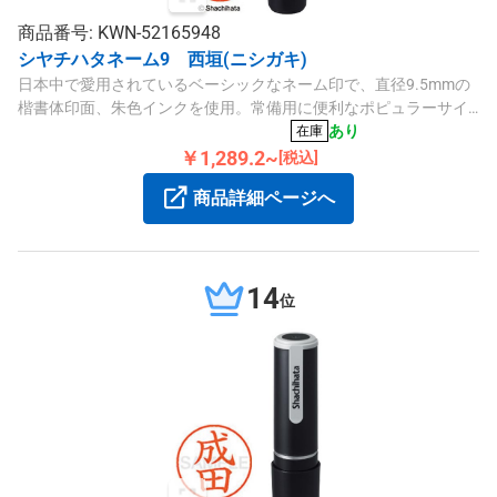
商品番号: KWN-52165948
シヤチハタネーム9 西垣(ニシガキ)
日本中で愛用されているベーシックなネーム印で、直径9.5mmの
楷書体印面、朱色インクを使用。常備用に便利なポピュラーサイ
ズで、専用補充インキにも対応しています。
あり
在庫
￥1,289.2~
[税込]
商品詳細ページへ
14
位