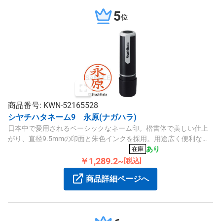
5
位
商品番号: KWN-52165528
シヤチハタネーム9 永原(ナガハラ)
日本中で愛用されるベーシックなネーム印。楷書体で美しい仕上
がり、直径9.5mmの印面と朱色インクを採用。用途広く便利なポ
ピュラーサイズです。
あり
在庫
￥1,289.2~
[税込]
商品詳細ページへ