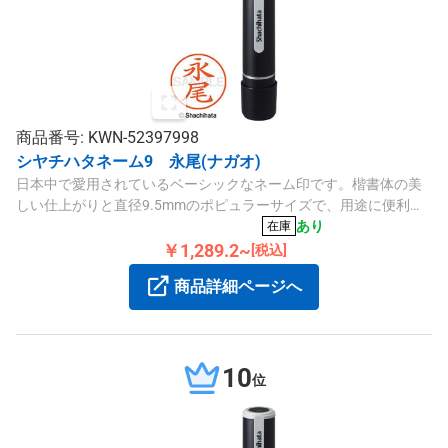
商品番号: KWN-52397998
シヤチハタネーム9 永尾(ナガオ)
日本中で愛用されているベーシックなネーム印です。楷書体の美
しい仕上がりと直径9.5mmのポピュラーサイズで、用途に便利で
す。
あり
在庫
￥1,289.2~
[税込]
商品詳細ページへ
10
位