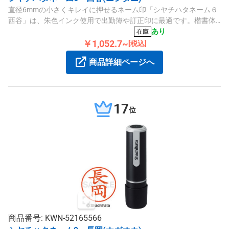
直径6mmの小さくキレイに押せるネーム印「シヤチハタネーム６
西谷」は、朱色インク使用で出勤簿や訂正印に最適です。楷書体
の既製品で、補充インクも専用を使用します。
あり
在庫
￥1,052.7~
[税込]
商品詳細ページへ
17
位
商品番号: KWN-52165566