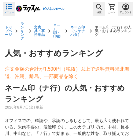
ビジネスモール
メニュー
検索
カート
アカウント
ラ
ネー
トッ
ン
文房
ネーム印
ネーム印（ナ行）の人
ム
プペ
キ
具・事
（シヤチ
気・おすすめランキン
印・
ージ
ン
務用品
ハタ）
グ
印鑑
グ
人気・おすすめランキング
注文金額の合計が1,500円（税抜）以上で送料無料※北海
道、沖縄、離島、一部商品を除く
ネーム印（ナ行）の人気・おすすめ
ランキング
2026年8月7日(金) 更新
オフィスでの、確認や、承認のしるしとして、最も広く使われて
いる、朱肉不要の、浸透印です。このカテゴリでは、中村、長谷
川、中山など、「ナ行」で始まる、一般的な姓を、取り揃えてお