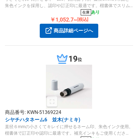
朱色インクを採用し、認印や訂正印に最適です。楷書体でスリム
なデザインです。
あり
在庫
￥1,052.7~
[税込]
商品詳細ページへ
19
位
商品番号: KWN-51369224
シヤチハタネーム6 並木(ナミキ)
直径６mmの小さくてキレイに押せるネーム印、朱色インク使用。
楷書体で訂正印や認印に最適です。補充インキもご使用くださ