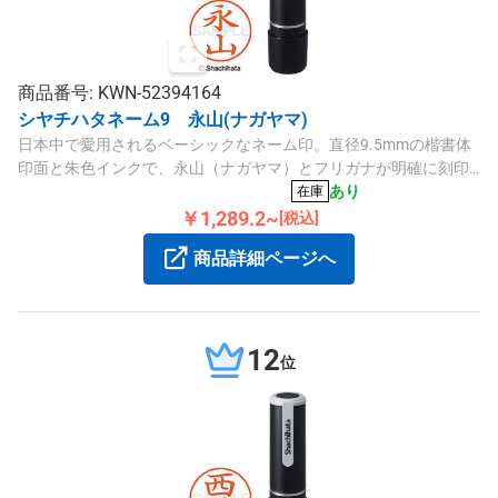
商品番号: KWN-52394164
シヤチハタネーム9 永山(ナガヤマ)
日本中で愛用されるベーシックなネーム印。直径9.5mmの楷書体
印面と朱色インクで、永山（ナガヤマ）とフリガナが明確に刻印
でき、常備用にも便利なポピュラーサイズです。
あり
在庫
￥1,289.2~
[税込]
商品詳細ページへ
12
位