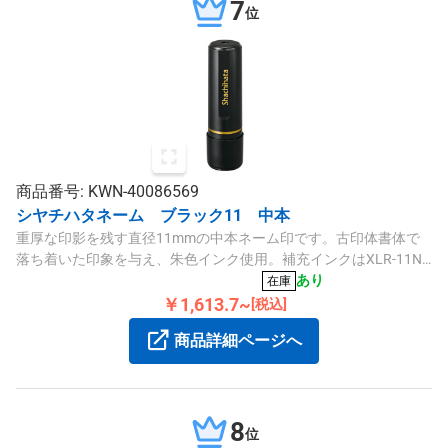
7
位
商品番号: KWN-40086569
シヤチハタネーム ブラック11 中本
重厚な印影を残す直径11mmの中本ネーム印です。古印体書体で
落ち着いた印象を与え、朱色インク使用。補充インクはXLR-11N
シュをご利用ください。
あり
在庫
￥1,613.7~
[税込]
商品詳細ページへ
8
位