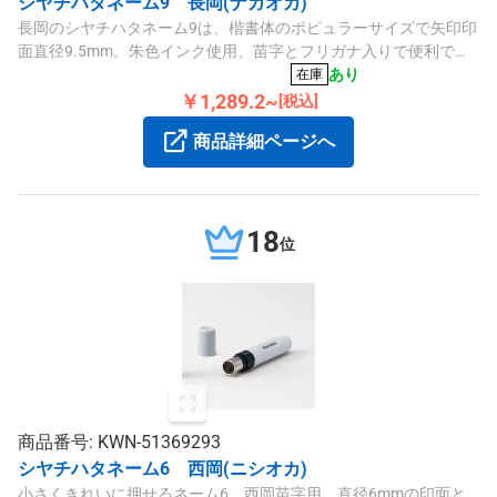
シヤチハタネーム9 長岡(ナガオカ)
長岡のシヤチハタネーム9は、楷書体のポピュラーサイズで矢印印
面直径9.5mm。朱色インク使用、苗字とフリガナ入りで便利で
す。
あり
在庫
￥1,289.2~
[税込]
商品詳細ページへ
18
位
商品番号: KWN-51369293
シヤチハタネーム6 西岡(ニシオカ)
小さくきれいに押せるネーム6、西岡苗字用。直径6mmの印面と