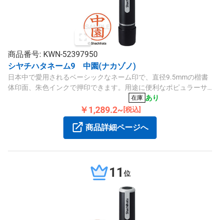
商品番号: KWN-52397950
シヤチハタネーム9 中園(ナカゾノ)
日本中で愛用されるベーシックなネーム印で、直径9.5mmの楷書
体印面、朱色インクで押印できます。用途に便利なポピュラーサ
イズです。
あり
在庫
￥1,289.2~
[税込]
商品詳細ページへ
11
位