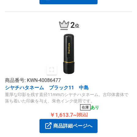
2
位
商品番号: KWN-40086477
シヤチハタネーム ブラック11 中島
重厚な印影を残す直径11mmのシヤチハタネーム。古印体書体で
落ち着いた印象を与え、朱色インク使用です。
あり
在庫
￥1,613.7~
[税込]
商品詳細ページへ