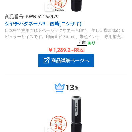
商品番号: KWN-52165979
シヤチハタネーム9 西崎(ニシザキ)
日本中で愛用されるベーシックなネーム印で、美しい楷書体のポ
ピュラーサイズです。印面直径9.5mm、朱色インク、専用補充イ
ンキ対応です。
あり
在庫
￥1,289.2~
[税込]
商品詳細ページへ
13
位