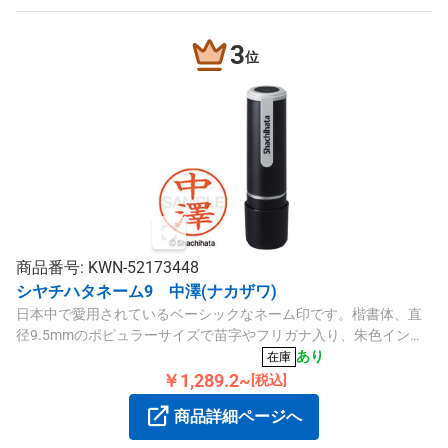
3
位
商品番号: KWN-52173448
シヤチハタネーム9 中澤(ナカザワ)
日本中で愛用されているベーシックなネーム印です。楷書体、直
径9.5mmのポピュラーサイズで苗字やフリガナ入り、朱色インク
を使用しています。
あり
在庫
￥1,289.2~
[税込]
商品詳細ページへ