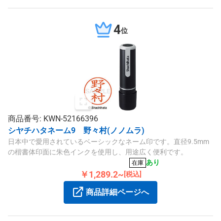
4
位
商品番号: KWN-52166396
シヤチハタネーム9 野々村(ノノムラ)
日本中で愛用されているベーシックなネーム印です。直径9.5mm
の楷書体印面に朱色インクを使用し、用途広く便利です。
あり
在庫
￥1,289.2~
[税込]
商品詳細ページへ