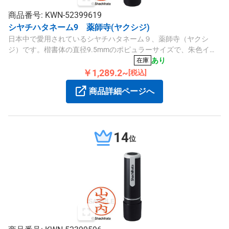
商品番号: KWN-52399619
シヤチハタネーム9 薬師寺(ヤクシジ)
日本中で愛用されているシヤチハタネーム９、薬師寺（ヤクシ
ジ）です。楷書体の直径9.5mmのポピュラーサイズで、朱色イン
ク使用。常備用にも便利な使い勝手の良いネーム印です。
あり
在庫
￥1,289.2~
[税込]
商品詳細ページへ
14
位