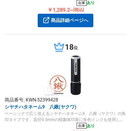
ーサイズです。
あり
在庫
￥1,289.2~
[税込]
商品詳細ページへ
18
位
商品番号: KWN-52399428
シヤチハタネーム9 八鍬(ヤクワ)
ベーシックで広く使えるシヤチハタネーム9、八鍬（ヤクワ）の角
印タイプです。直径9.5mmの楷書体印面に朱色インクを使用し、
用途に応じて便利に活躍します。
あり
在庫