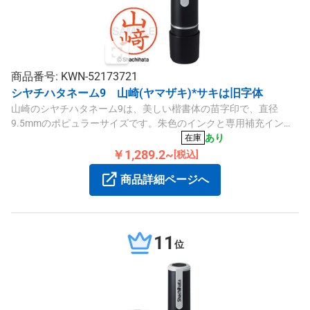
商品番号: KWN-52173721
シヤチハタネーム9 山崎(ヤマザキ)*サキは旧字体
山崎のシヤチハタネーム9は、美しい楷書体の苗字印で、直径
9.5mmのポピュラーサイズです。朱色のインクと専用補充インキ
を使用し、用途に応じて便利にご活用いただけます。
あり
在庫
￥1,289.2~
[税込]
商品詳細ページへ
11
位