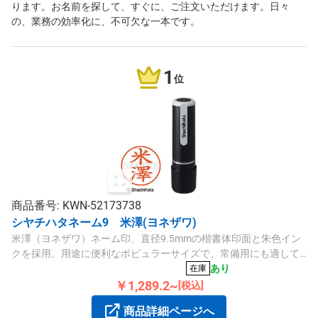
ります。お名前を探して、すぐに、ご注文いただけます。日々
の、業務の効率化に、不可欠な一本です。
1
位
商品番号: KWN-52173738
シヤチハタネーム9 米澤(ヨネザワ)
米澤（ヨネザワ）ネーム印、直径9.5mmの楷書体印面と朱色イン
クを採用。用途に便利なポピュラーサイズで、常備用にも適して
います。専用補充インキ対応。
あり
在庫
￥1,289.2~
[税込]
商品詳細ページへ