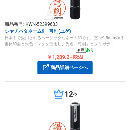
商品番号: KWN-52399633
シヤチハタネーム9 弓削(ユゲ)
日本中で愛用されるベーシックなネーム印です。直径9.5mmの楷
書体印面と朱色インクを使用し、氏名「弓削」とフリガナ「ユ
ゲ」を刻印します。
あり
在庫
￥1,289.2~
[税込]
商品詳細ページへ
12
位