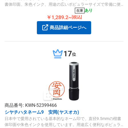
書体印面、朱色インク、用途の広いポピュラーサイズで常備に便
利です。
あり
在庫
￥1,289.2~
[税込]
商品詳細ページへ
17
位
商品番号: KWN-52399466
シヤチハタネーム9 安岡(ヤスオカ)
日本中で愛用されている基本的なネーム印で、直径9.5mmの楷書
体印面や朱色インクを使用しています。用途広く便利なポピュラ