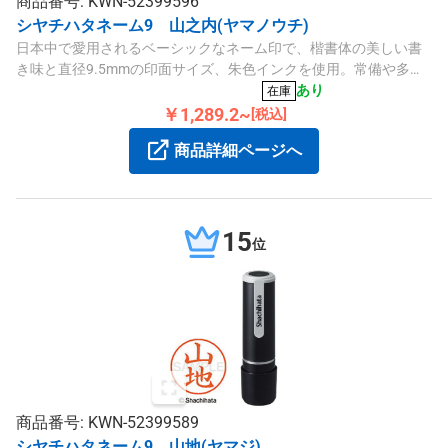
商品番号: KWN-52399596
シヤチハタネーム9 山之内(ヤマノウチ)
日本中で愛用されるベーシックなネーム印で、楷書体の美しい書
き味と直径9.5mmの印面サイズ、朱色インクを使用。常備や多用
途に適した便利なポピュラーサイズです。
あり
在庫
￥1,289.2~
[税込]
商品詳細ページへ
15
位
商品番号: KWN-52399589
シヤチハタネーム9 山地(ヤマジ)