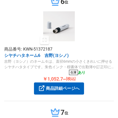
6
位
商品番号: KWN-51372187
シヤチハタネーム6 吉野(ヨシノ)
吉野（ヨシノ）のネーム６は、直径6mmの小さくきれいに押せる
シヤチハタタイプです。朱色インク・楷書体で出勤簿や訂正印に
最適で、専用補充インキ（XL R-9）をご利用ください。
あり
在庫
￥1,052.7~
[税込]
商品詳細ページへ
7
位