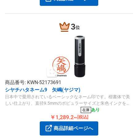
3
位
商品番号: KWN-52173691
シヤチハタネーム9 矢嶋(ヤジマ)
日本中で愛用されているベーシックなネーム印です。楷書体で美
しい仕上がり、直径9.5mmのポピュラーサイズと朱色インクを採
用しています。
あり
在庫
￥1,289.2~
[税込]
商品詳細ページへ