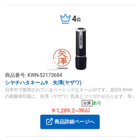
4
位
商品番号: KWN-52173684
シヤチハタネーム9 矢澤(ヤザワ)
日本中で愛用されているベーシックなネーム印です。直径9.5mm
の楷書体印面に、矢澤（ヤザワ）氏名とフリガナが入ります。朱
色インクで常備用に便利です。
あり
在庫
￥1,289.2~
[税込]
商品詳細ページへ