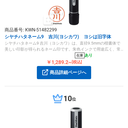
商品番号: KWN-51482299
シヤチハタネーム9 吉川(ヨシカワ) ヨシは旧字体
シヤチハタネーム9 吉川（ヨシカワ）は、直径9.5mmの楷書体で
美しい印影が得られるネーム印です。朱色インクで用途広く、常
備用にも適しています。
あり
在庫
￥1,289.2~
[税込]
商品詳細ページへ
10
位