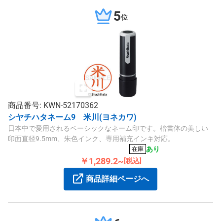
5
位
商品番号: KWN-52170362
シヤチハタネーム9 米川(ヨネカワ)
日本中で愛用されるベーシックなネーム印です。楷書体の美しい
印面直径9.5mm、朱色インク、専用補充インキ対応。
あり
在庫
￥1,289.2~
[税込]
商品詳細ページへ