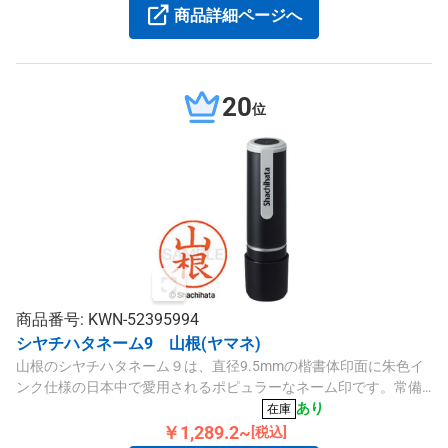
商品詳細ページへ
20
位
商品番号: KWN-52395994
シヤチハタネーム9 山根(ヤマネ)
山根のシヤチハタネーム９は、直径9.5mmの楷書体印面に朱色イ
ンク仕様の日本中で愛用されるポピュラーなネーム印です。常備
用にも適しています。
あり
在庫
￥1,289.2~
[税込]