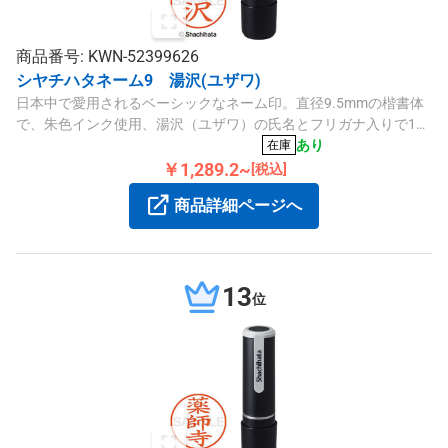
商品番号: KWN-52399626
シヤチハタネーム9 湯沢(ユザワ)
日本中で愛用されるベーシックなネーム印。直径9.5mmの楷書体
で、朱色インク使用、湯沢（ユザワ）の氏名とフリガナ入りで1個
販売。
あり
在庫
￥1,289.2~
[税込]
商品詳細ページへ
13
位