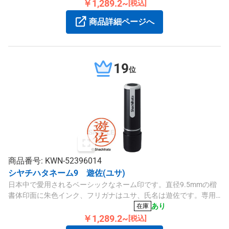
￥1,289.2~
[税込]
商品詳細ページへ
19
位
商品番号: KWN-52396014
シヤチハタネーム9 遊佐(ユサ)
日本中で愛用されるベーシックなネーム印です。直径9.5mmの楷
書体印面に朱色インク、フリガナはユサ、氏名は遊佐です。専用
補充インキもご利用いただけます。
あり
在庫
￥1,289.2~
[税込]