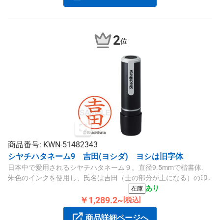
2
位
商品番号: KWN-51482343
シヤチハタネーム9 吉田(ヨシダ) ヨシは旧字体
日本中で愛用されるシヤチハタネーム９。直径9.5mmで楷書体、
朱色のインクを使用し、氏名は吉田（士の部分が土になる）の印
影が作れます。
あり
在庫
￥1,289.2~
[税込]
商品詳細ページへ