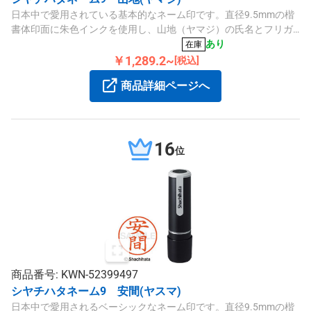
日本中で愛用されている基本的なネーム印です。直径9.5mmの楷
書体印面に朱色インクを使用し、山地（ヤマジ）の氏名とフリガ
ナが刻印できます。専用補充インキもあります。
あり
在庫
￥1,289.2~
[税込]
商品詳細ページへ
16
位
商品番号: KWN-52399497
シヤチハタネーム9 安間(ヤスマ)
日本中で愛用されるベーシックなネーム印です。直径9.5mmの楷