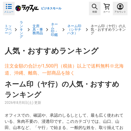
ビジネスモール
メニュー
検索
カート
アカウント
ラ
ネー
トッ
ン
文房
ネーム印
ネーム印（ヤ行）の人
ム
プペ
キ
具・事
（シヤチ
気・おすすめランキン
印・
ージ
ン
務用品
ハタ）
グ
印鑑
グ
人気・おすすめランキング
注文金額の合計が1,500円（税抜）以上で送料無料※北海
道、沖縄、離島、一部商品を除く
ネーム印（ヤ行）の人気・おすすめ
ランキング
2026年8月8日(土) 更新
オフィスでの、確認や、承認のしるしとして、最も広く使われて
いる、朱肉不要の、浸透印です。このカテゴリでは、山口、山
田、山本など、「ヤ行」で始まる、一般的な姓を、取り揃えてお