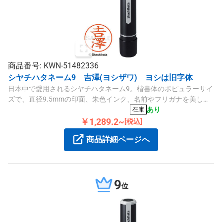
商品番号: KWN-51482336
シヤチハタネーム9 吉澤(ヨシザワ) ヨシは旧字体
日本中で愛用されるシヤチハタネーム9。楷書体のポピュラーサイ
ズで、直径9.5mmの印面、朱色インク、名前やフリガナを美しく
押せます。
あり
在庫
￥1,289.2~
[税込]
商品詳細ページへ
9
位