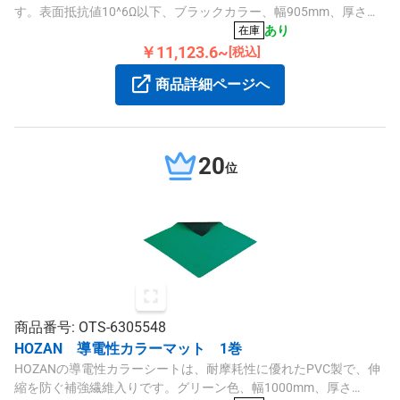
す。表面抵抗値10^6Ω以下、ブラックカラー、幅905mm、厚さ
34mm、長さ595mm、軽量855gで、安定した設置と足腰負担軽減
あり
在庫
に役立ちます。
￥11,123.6~
[税込]
商品詳細ページへ
20
位
商品番号: OTS-6305548
HOZAN 導電性カラーマット 1巻
HOZANの導電性カラーシートは、耐摩耗性に優れたPVC製で、伸
縮を防ぐ補強繊維入りです。グリーン色、幅1000mm、厚さ