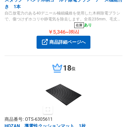
き 1本
自己放電力のある40デニール極細繊維を使用した木柄除電ブラシ
で、傷つけずホコリや静電気を除去します。全長235mm、毛丈
30mm、表面抵抗値は10²Ω/□です。
あり
在庫
￥5,346~
[税込]
商品詳細ページへ
18
位
商品番号: OTS-6305611
HOZAN 導電性クッションマット 1枚