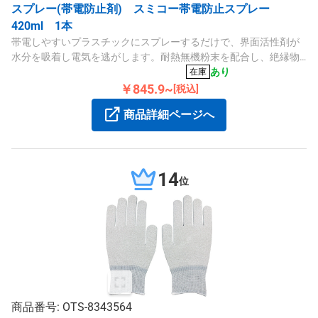
スプレー(帯電防止剤) スミコー帯電防止スプレー
420ml 1本
帯電しやすいプラスチックにスプレーするだけで、界面活性剤が
水分を吸着し電気を逃がします。耐熱無機粉末を配合し、絶縁物
質の帯電防止に効果的です。
あり
在庫
￥845.9~
[税込]
商品詳細ページへ
14
位
商品番号: OTS-8343564