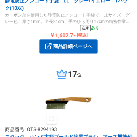
静電防止ノンコート手袋 LL グレー/イエロー 1パッ
ク(10双)
カーボン糸を使用した静電防止ノンコート手袋で、LLサイズ・グ
レー色、厚さ1mm。全長21cm、手のひら周り17cmの精密作業に
適した滑り止め加工なしの防静電手袋です。
あり
在庫
￥1,602.7~
[税込]
商品詳細ページへ
17
位
商品番号: OTS-8294193
スタック ハンド木柄ゴールド除電ブラシ アース機能付