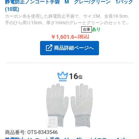
静電防止ノンコート手袋 M グレー/グリーン 1パック
(10双)
カーボン糸を使用した静電防止手袋で、サイズM、全長19.5cm、
手のひら周り15cm、厚さ1mmのグレーとグリーンのセットで
す。すべり止め加工がなく、精密作業に適しています。
あり
在庫
￥1,601.6~
[税込]
商品詳細ページへ
16
位
商品番号: OTS-8343546