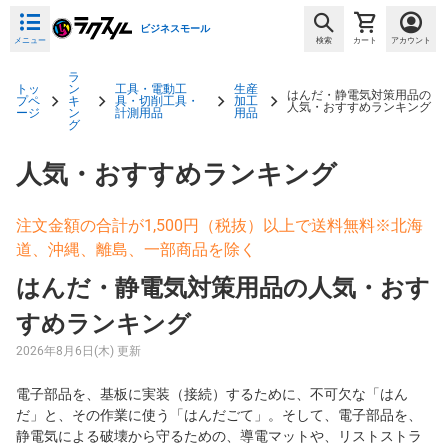
ビジネスモール
メニュー
検索
カート
アカウント
ラ
トッ
ン
工具・電動工
生産
はんだ・静電気対策用品の
プペ
キ
具・切削工具・
加工
人気・おすすめランキング
ージ
ン
計測用品
用品
グ
人気・おすすめランキング
注文金額の合計が1,500円（税抜）以上で送料無料※北海
道、沖縄、離島、一部商品を除く
はんだ・静電気対策用品の人気・おす
すめランキング
2026年8月6日(木) 更新
電子部品を、基板に実装（接続）するために、不可欠な「はん
だ」と、その作業に使う「はんだごて」。そして、電子部品を、
静電気による破壊から守るための、導電マットや、リストストラ