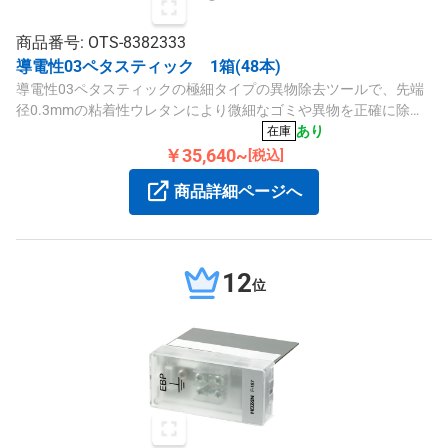
商品番号: OTS-8382333
導電性03ペタスティック 1箱(48本)
導電性03ペタスティックの極細タイプの異物除去ツールで、先端
径0.3mmの粘着性ウレタンにより微細なゴミや異物を正確に除去
できます。
あり
在庫
￥35,640~
[税込]
商品詳細ページへ
12
位