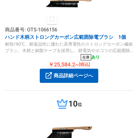
商品番号: OTS-1066156
ハンド木柄ストロングカーボン広範囲除電ブラシ 1個
耐熱180℃、耐薬品性に優れた高導電性のストロングカーボン繊維
ブラシ。木柄と銅製テープを採用し、静電気やホコリの広範囲除
電に適しています。
あり
在庫
￥25,584.2~
[税込]
商品詳細ページへ
10
位