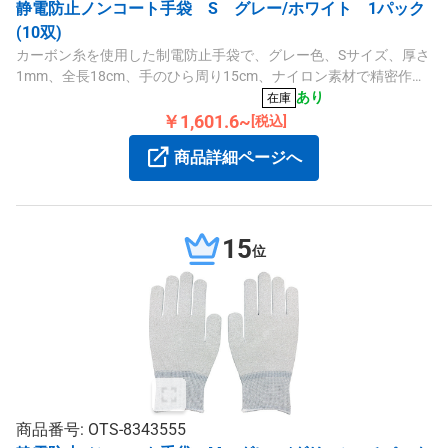
静電防止ノンコート手袋 S グレー/ホワイト 1パック
(10双)
カーボン糸を使用した制電防止手袋で、グレー色、Sサイズ、厚さ
1mm、全長18cm、手のひら周り15cm、ナイロン素材で精密作業
に適しています。
あり
在庫
￥1,601.6~
[税込]
商品詳細ページへ
15
位
商品番号: OTS-8343555