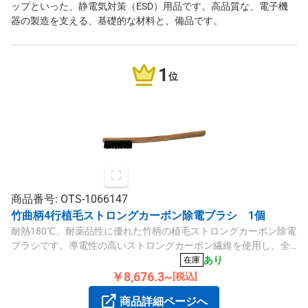
ップといった、静電気対策（ESD）用品です。高品質な、電子機
器の製造を支える、基礎的な材料と、備品です。
1
位
商品番号: OTS-1066147
竹曲柄4行植毛ストロングカーボン除電ブラシ 1個
耐熱180℃、耐薬品性に優れた竹柄の植毛ストロングカーボン除電
ブラシです。導電性の高いストロングカーボン繊維を使用し、全
長240mm・毛丈15mm・線径0.3mmで、飛びはんだ除去や異物除
あり
在庫
去に適しています。
￥8,676.3~
[税込]
商品詳細ページへ