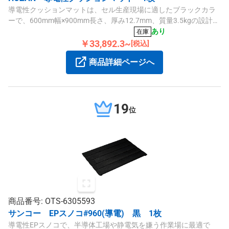
導電性クッションマットは、セル生産現場に適したブラックカラ
ーで、600mm幅×900mm長さ、厚み12.7mm、質量3.5kgの設計で
す。長時間の立ち作業をサポートし、ジョイント式で簡単に拡大
あり
在庫
可能です。
￥33,892.3~
[税込]
商品詳細ページへ
19
位
商品番号: OTS-6305593
サンコー EPスノコ#960(導電) 黒 1枚
導電性EPスノコで、半導体工場や静電気を嫌う作業場に最適で