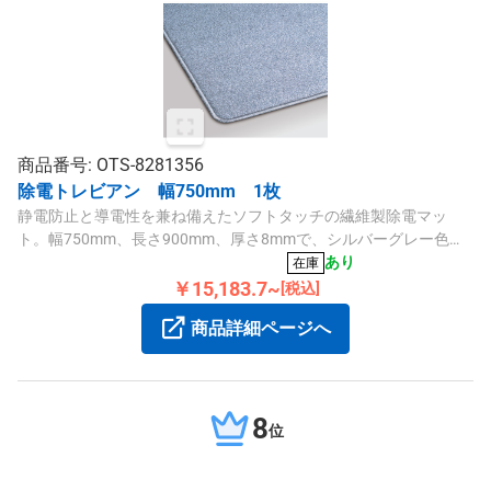
商品番号: OTS-8281356
除電トレビアン 幅750mm 1枚
静電防止と導電性を兼ね備えたソフトタッチの繊維製除電マッ
ト。幅750mm、長さ900mm、厚さ8mmで、シルバーグレー色、
特殊塩化ビニール裏面を使用しています。
あり
在庫
￥15,183.7~
[税込]
商品詳細ページへ
8
位