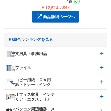
2mm、長さ1mで、点間抵抗はRp≦1×10⁹Ωです。
あり
在庫
￥12,514~
[税込]
商品詳細ページへ
総合ランキングを見る
文房具・事務用品
ファイル
コピー用紙・ＯＡ用
紙・トナー・インク
オフィス家具・インテ
リア・エクステリア
パソコン周辺機器・メ