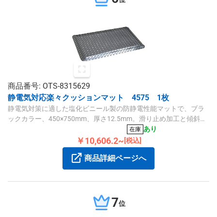
商品番号: OTS-8315629
静電気対応楽々クッションマット 4575 1枚
静電気対策に適した塩化ビニール製の防静電性能マットで、ブラ
ックカラー、450×750mm、厚さ12.5mm。滑り止め加工と傾斜縁
で安全性と快適性を向上させ、冷気遮断や疲労軽減も実現しま
あり
在庫
す。
￥10,606.2~
[税込]
商品詳細ページへ
7
位