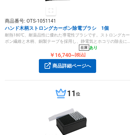
商品番号: OTS-1051141
ハンド木柄ストロングカーボン除電ブラシ 1個
耐熱180℃、耐薬品性に優れた導電性ブラシです。ストロングカー
ボン繊維と木柄、銅製テープを採用し、静電気とホコリの除去に
適しています。
あり
在庫
￥16,740~
[税込]
商品詳細ページへ
11
位