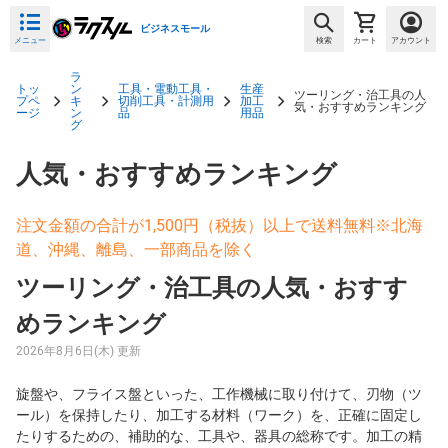
ビジネスモール
メニュー
検索
カート
アカウント
ラ
トッ
ン
工具・電動工具・
生産
ツーリング・治工具の人
プペ
キ
切削工具・計測用
加工
気・おすすめランキング
ージ
ン
品
用品
グ
人気・おすすめランキング
注文金額の合計が1,500円（税抜）以上で送料無料※北海
道、沖縄、離島、一部商品を除く
ツーリング・治工具の人気・おすす
めランキング
2026年8月6日(木) 更新
旋盤や、フライス盤といった、工作機械に取り付けて、刃物（ツ
ール）を保持したり、加工する材料（ワーク）を、正確に固定し
たりするための、補助的な、工具や、器具の総称です。加工の精