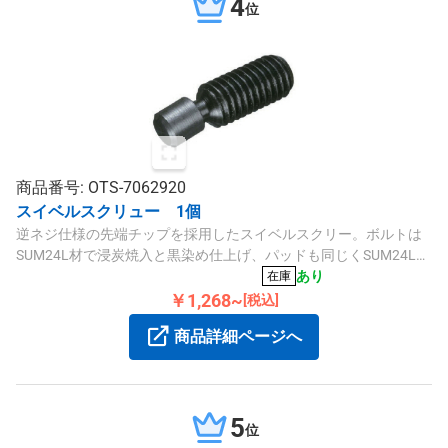
4
位
商品番号: OTS-7062920
スイベルスクリュー 1個
逆ネジ仕様の先端チップを採用したスイベルスクリー。ボルトは
SUM24L材で浸炭焼入と黒染め仕上げ、パッドも同じくSUM24L黒
染め仕上げです。
あり
在庫
￥1,268~
[税込]
商品詳細ページへ
5
位