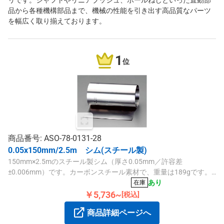
リです。シャフトやリニアブッシュ、ボールねじといった直動部
品から各種機構部品まで、機械の性能を引き出す高品質なパーツ
を幅広く取り揃えております。
1
位
商品番号: ASO-78-0131-28
0.05x150mm/2.5m シム(スチール製)
150mm×2.5mのスチール製シム（厚さ0.05mm／許容差
±0.006mm）です。カーボンスチール素材で、重量は189gです。
精密調整や固定に適した商品です。
あり
在庫
￥5,736~
[税込]
商品詳細ページへ