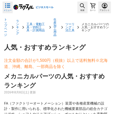
ビジネスモール
メニュー
検索
カート
アカウント
ト
生
ラ
ッ
産
ン
工具・電動工
ツーリ
メカニカルパーツの
プ
加
キ
具・切削工
ング・
人気・おすすめラン
ペ
工
ン
具・計測用品
治工具
キング
ー
用
グ
ジ
品
人気・おすすめランキング
注文金額の合計が1,500円（税抜）以上で送料無料※北海
道、沖縄、離島、一部商品を除く
メカニカルパーツの人気・おすすめ
ランキング
2026年8月8日(土) 更新
FA（ファクトリーオートメーション）装置や各種産業機械の設
計・製作に用いられる、標準化された機械要素部品の総合カテゴ