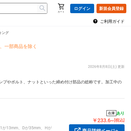
ログイン
新規会員登録
カート
ご利用ガイド
キング
島、一部商品を除く
2026年8月8日(土) 更新
ンプやボルト、ナットといった締め付け部品の総称です。加工中の
あり
在庫
￥233.6~
[税込]
が13mm、Dが35mm、Hが
商品詳細ページへ