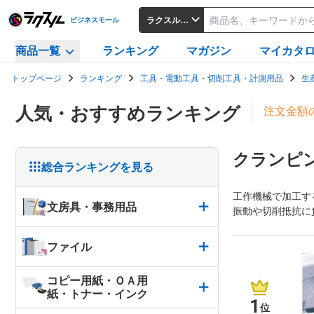
ラクスルビジネスモール
ビジネスモール
商品一覧
ランキング
マガジン
マイカタ
トップページ
ランキング
工具・電動工具・切削工具・計測用品
生
人気・おすすめランキング
注文金額
クランピ
総合ランキングを見る
工作機械で加工す
文房具・事務用品
振動や切削抵抗に
ファイル
コピー用紙・ＯＡ用
紙・トナー・インク
1
位