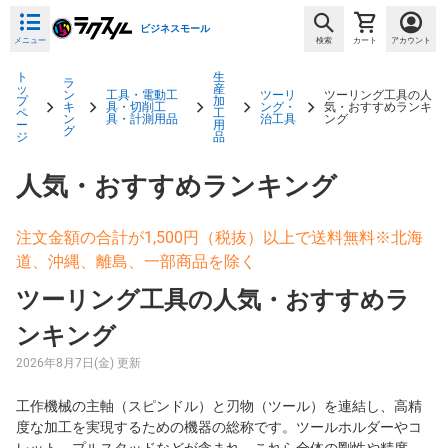
ビジネスモール
メニュー
検索
カート
アカウント
ト
生
ラ
ッ
産
ン
工具・電動工
ツーリ
ツーリング工具の人
プ
加
キ
具・切削工
ング・
気・おすすめランキ
ペ
工
ン
具・計測用品
治工具
ング
ー
用
グ
ジ
品
人気・おすすめランキング
注文金額の合計が1,500円（税抜）以上で送料無料※北海
道、沖縄、離島、一部商品を除く
ツーリング工具の人気・おすすめラ
ンキング
2026年8月7日(金) 更新
工作機械の主軸（スピンドル）と刃物（ツール）を連結し、高精
度な加工を実現するための機器の総称です。ツールホルダーやコ