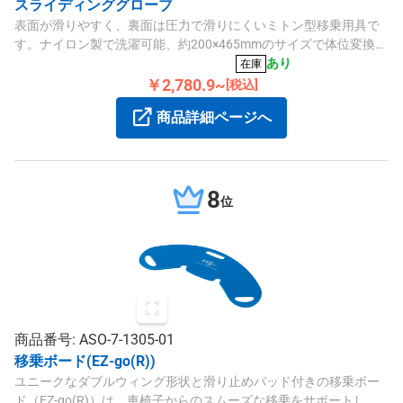
スライディンググローブ
表面が滑りやすく、裏面は圧力で滑りにくいミトン型移乗用具で
す。ナイロン製で洗濯可能、約200×465mmのサイズで体位変換や
ベッド上の移動に適しています。
あり
在庫
￥2,780.9~
[税込]
商品詳細ページへ
8
位
商品番号: ASO-7-1305-01
移乗ボード(EZ-go(R))
ユニークなダブルウィング形状と滑り止めパッド付きの移乗ボー
ド（EZ-go(R)）は、車椅子からのスムーズな移乗をサポートし、