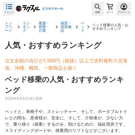
ビジネスモール
メニュー
検索
カート
アカウント
トッ
ラン
看護・
病室・
ベ
ベッド移乗の人気・お
プペ
キン
医療・
居室備
ッ
すすめランキング
ージ
グ
介護
品
ド
人気・おすすめランキング
注文金額の合計が1,500円（税抜）以上で送料無料※北海
道、沖縄、離島、一部商品を除く
ベッド移乗の人気・おすすめランキ
ング
2026年8月6日(木) 更新
ベッドと、車椅子や、ストレッチャー、そして、ポータブルトイ
レとの間を、患者様が、安全に、そして、介助者が、少ない力
で、乗り移り（移乗）するのを、助けるための、福祉用具です。
スライディングボードや、移乗用のリフトなどがございます。