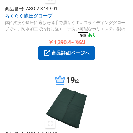
商品番号: ASO-7-3449-01
らくらく除圧グローブ
体位変換や除圧に適した薄手で滑りやすいスライディンググロー
ブです。防水加工で汚れに強く、手洗い可能なポリエステル製の
片手用グローブとなっています。
あり
在庫
￥1,390.4~
[税込]
商品詳細ページへ
19
位