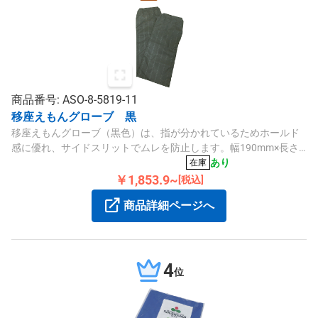
商品番号: ASO-8-5819-11
移座えもんグローブ 黒
移座えもんグローブ（黒色）は、指が分かれているためホールド
感に優れ、サイドスリットでムレを防止します。幅190mm×長さ
500mm、ナイロンタフタ素材のフリーサイズで、40℃以下の弱水
あり
在庫
流洗濯が可能です。
￥1,853.9~
[税込]
商品詳細ページへ
4
位