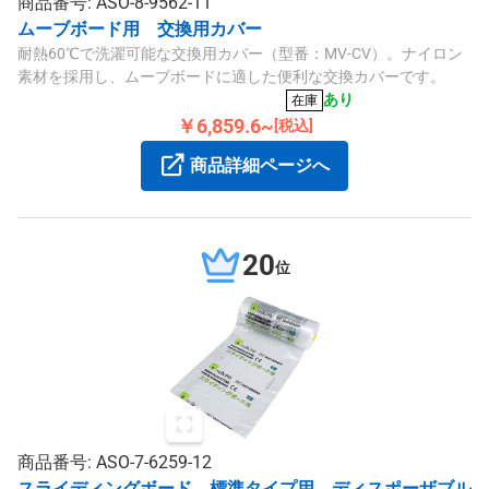
商品番号: ASO-8-9562-11
ムーブボード用 交換用カバー
耐熱60℃で洗濯可能な交換用カバー（型番：MV-CV）。ナイロン
素材を採用し、ムーブボードに適した便利な交換カバーです。
あり
在庫
￥6,859.6~
[税込]
商品詳細ページへ
20
位
商品番号: ASO-7-6259-12
スライディングボード 標準タイプ用 ディスポーザブル