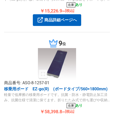
耐荷重は最大130kgです。
あり
在庫
￥15,226.9~
[税込]
商品詳細ページへ
9
位
商品番号: ASO-8-1257-01
移乗用ボード EZ-go(R) (ボードタイプ/560×1800mm)
軽量で低摩擦の移乗用ボードです。抗菌・防水・静電防止加工済
み、抗菌仕様で清潔に保てます。折りたたみ式で持ち運びや収納
にも便利です。
あり
在庫
￥58,398.8~
[税込]