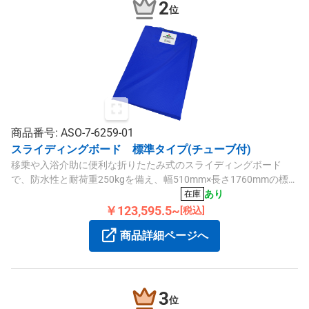
2
位
商品番号: ASO-7-6259-01
スライディングボード 標準タイプ(チューブ付)
移乗や入浴介助に便利な折りたたみ式のスライディングボード
で、防水性と耐荷重250kgを備え、幅510mm×長さ1760mmの標準
タイプ。
あり
在庫
￥123,595.5~
[税込]
商品詳細ページへ
3
位