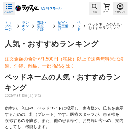
ビジネスモール
メニュー
検索
カート
アカウント
トッ
ラン
看護・
病室・
ベ
ベッドネームの人気・
プペ
キン
医療・
居室備
ッ
おすすめランキング
ージ
グ
介護
品
ド
人気・おすすめランキング
注文金額の合計が1,500円（税抜）以上で送料無料※北海
道、沖縄、離島、一部商品を除く
ベッドネームの人気・おすすめラン
キング
2026年8月8日(土) 更新
病室の、入口や、ベッドサイドに掲示し、患者様の、氏名を表示
するための、札（プレート）です。医療スタッフが、患者様を、
誤認するのを防ぎ、また、他の患者様や、お見舞い客への、案内
としても、機能します。