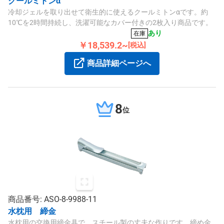
クールミトンα
冷却ジェルを取り出せて衛生的に使えるクールミトンαです。約
10℃を2時間持続し、洗濯可能なカバー付きの2枚入り商品です。
あり
在庫
￥18,539.2~
[税込]
商品詳細ページへ
8
位
商品番号: ASO-8-9988-11
水枕用 締金
水枕用の交換用締金具で、スチール製の丈夫な作りです。締め金