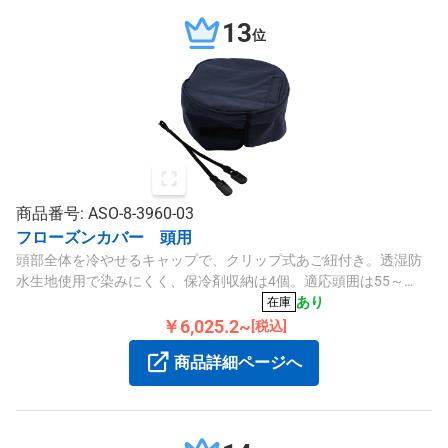
13
位
商品番号: ASO-8-3960-03
フローズンカバー 頭用
頭部全体を冷やせるキャップで、クリップ式あご紐付き。透湿防
水生地使用で染みにくく、保冷剤収納は4個。適応頭囲は55～
60cmです。
あり
在庫
￥6,025.2~
[税込]
商品詳細ページへ