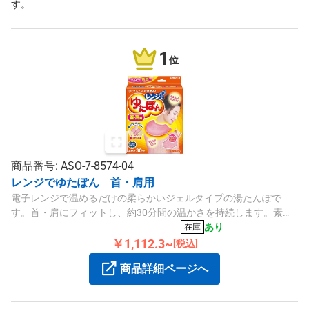
す。
1
位
商品番号: ASO-7-8574-04
レンジでゆたぽん 首・肩用
電子レンジで温めるだけの柔らかいジェルタイプの湯たんぽで
す。首・肩にフィットし、約30分間の温かさを持続します。素材
は水・ゲル化剤・ポリエステル製です。
あり
在庫
￥1,112.3~
[税込]
商品詳細ページへ