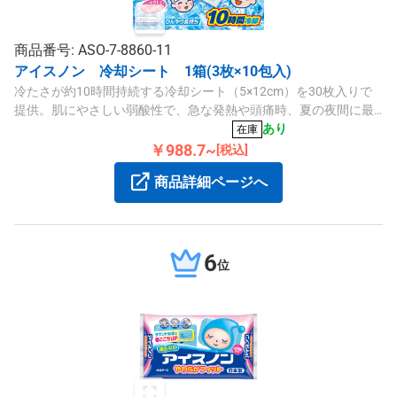
商品番号: ASO-7-8860-11
アイスノン 冷却シート 1箱(3枚×10包入)
冷たさが約10時間持続する冷却シート（5×12cm）を30枚入りで
提供。肌にやさしい弱酸性で、急な発熱や頭痛時、夏の夜間に最
適です。
あり
在庫
￥988.7~
[税込]
商品詳細ページへ
6
位