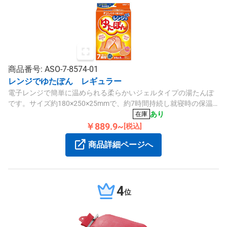
商品番号: ASO-7-8574-01
レンジでゆたぽん レギュラー
電子レンジで簡単に温められる柔らかいジェルタイプの湯たんぽ
です。サイズ約180×250×25mmで、約7時間持続し就寝時の保温
に適しています。
あり
在庫
￥889.9~
[税込]
商品詳細ページへ
4
位