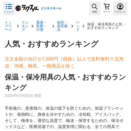
ビジネスモール
メニュー
検索
カート
アカウント
トッ
ラン
看護・
病室・
ベ
保温・保冷用具の人気・
プペ
キン
医療・
居室備
ッ
おすすめランキング
ージ
グ
介護
品
ド
人気・おすすめランキング
注文金額の合計が1,500円（税抜）以上で送料無料※北海
道、沖縄、離島、一部商品を除く
保温・保冷用具の人気・おすすめラン
キング
2026年8月9日(日) 更新
手術後の、患者様の、体温の低下を防ぐための、加温ブランケッ
トや、発熱時に、身体を冷やすための、冷却枕、アイスパック、
そして、検体を、適切な温度で、輸送・保管するための、保冷ボ
ックスなど、医療現場での、温度管理に関わる、全ての用具で