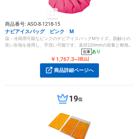
商品番号: ASO-8-1218-15
ナビアイスバッグ ピンク M
温・冷両用可能なピンクのナビアイスバッグMサイズ。肌触りの
良い生地を使用し、手洗い可能です。直径220mmの容量と耐熱温
度45℃で使いやすい設計です。
あり
在庫
￥1,767.3~
[税込]
商品詳細ページへ
19
位