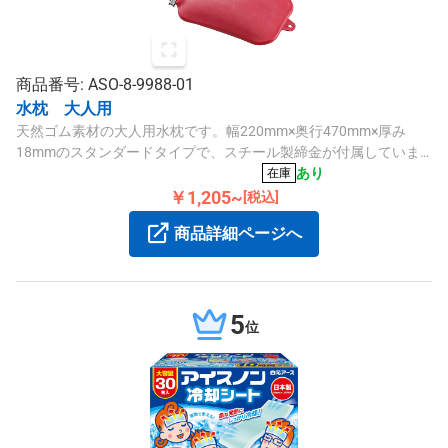
商品番号: ASO-8-9988-01
水枕 大人用
天然ゴム素材の大人用水枕です。幅220mm×奥行470mm×厚み
18mmのスタンダードタイプで、スチール製締金が付属していま
す。
あり
在庫
￥1,205~
[税込]
商品詳細ページへ
5
位