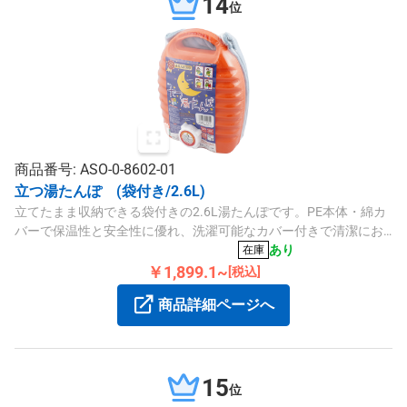
14
位
商品番号: ASO-0-8602-01
立つ湯たんぽ (袋付き/2.6L)
立てたまま収納できる袋付きの2.6L湯たんぽです。PE本体・綿カ
バーで保温性と安全性に優れ、洗濯可能なカバー付きで清潔にお
使いいただけます。
あり
在庫
￥1,899.1~
[税込]
商品詳細ページへ
15
位