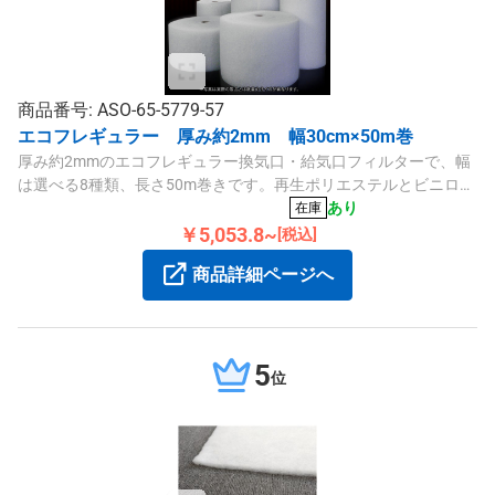
商品番号: ASO-65-5779-57
エコフレギュラー 厚み約2mm 幅30cm×50m巻
厚み約2mmのエコフレギュラー換気口・給気口フィルターで、幅
は選べる8種類、長さ50m巻きです。再生ポリエステルとビニロン
を使用し、難燃加工済みの高性能フィルターです。
あり
在庫
￥5,053.8~
[税込]
商品詳細ページへ
5
位