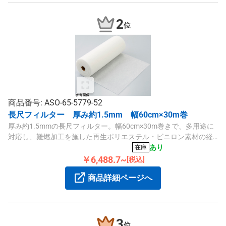
2
位
商品番号: ASO-65-5779-52
長尺フィルター 厚み約1.5mm 幅60cm×30m巻
厚み約1.5mmの長尺フィルター。幅60cm×30m巻きで、多用途に
対応し、難燃加工を施した再生ポリエステル・ビニロン素材の経
済的な換気口・給気口フィルターです。
あり
在庫
￥6,488.7~
[税込]
商品詳細ページへ
3
位