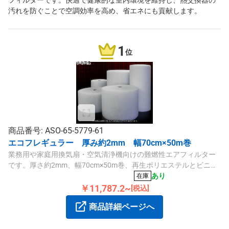
フィルターです。快適で健康的な室内環境を維持し、熱交換器の
汚れを防ぐことで空調効率を高め、省エネにも貢献します。
1
位
商品番号: ASO-65-5779-61
エコフレギュラー 厚み約2mm 幅70cm×50m巻
業務用や家庭用換気扇・空気清浄機向けの難燃性エアフィルター
です。厚さ約2mm、幅70cm×50m巻、再生ポリエステルとビニロ
ン素材を使用しています。
あり
在庫
￥11,787.2~
[税込]
商品詳細ページへ