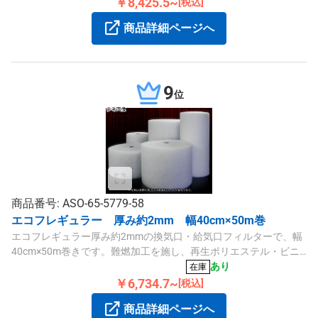
￥8,425.5~
[税込]
商品詳細ページへ
9
位
商品番号: ASO-65-5779-58
エコフレギュラー 厚み約2mm 幅40cm×50m巻
エコフレギュラー厚み約2mmの換気口・給気口フィルターで、幅
40cm×50m巻きです。難燃加工を施し、再生ポリエステル・ビニ
ロン素材を使用しています。
あり
在庫
￥6,734.7~
[税込]
商品詳細ページへ