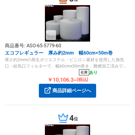
商品番号: ASO-65-5779-60
エコフレギュラー 厚み約2mm 幅60cm×50m巻
厚さ約2mmの再生ポリエステル・ビニロン素材を使用した換気
口・給気口フィルターで、幅60cm×50m巻き、難燃加工済みで
す。
あり
在庫
￥10,106.3~
[税込]
商品詳細ページへ
4
位