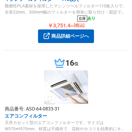
難燃性PLA素材を採用したマシンツールフィルター110枚入りで、
全長22mm、200mm幅のフィルターを簡単に取り付け・固定でき
る便利なセットです。
あり
在庫
￥3,751.4~
[税込]
商品詳細ページへ
16
位
商品番号: ASO-64-0833-31
エアコンフィルター
天井カセット型のエアコンフィルターです。サイズは
W570×H570mm、材質は不織布で、花粉やホコリを効果的にキャ