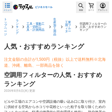
ビジネスモール
メニュー
検索
カート
アカウント
ト
生
ラ
ッ
産
工業
ン
工具・電動工
空調用フィルターの
プ
加
用フ
キ
具・切削工
人気・おすすめラン
ペ
工
ィル
ン
具・計測用品
キング
ー
用
ター
グ
ジ
品
人気・おすすめランキング
注文金額の合計が1,500円（税抜）以上で送料無料※北海
道、沖縄、離島、一部商品を除く
空調用フィルターの人気・おすすめ
ランキング
2026年8月6日(木) 更新
ビルや工場のエアコンや空調設備の吸い込み口に取り付け、室内
に供給する空気からホコリや花粉といった粒子を取り除くための