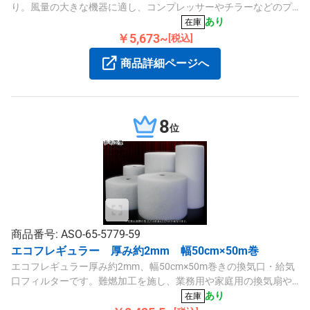
り。風量の大きな機器に適し、コンプレッサーやチラーなどのプ
レフィルターとして最適です。
あり
在庫
￥5,673~
[税込]
商品詳細ページへ
8
位
商品番号: ASO-65-5779-59
エコフレギュラー 厚み約2mm 幅50cm×50m巻
エコフレギュラー厚み約2mm、幅50cm×50m巻きの換気口・給気
口フィルターです。難燃加工を施し、業務用や家庭用の換気扇や
空気清浄機に幅広く対応します。
あり
在庫