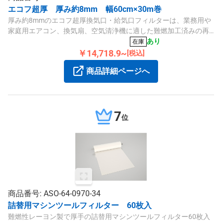
エコフ超厚 厚み約8mm 幅60cm×30m巻
厚み約8mmのエコフ超厚換気口・給気口フィルターは、業務用や
家庭用エアコン、換気扇、空気清浄機に適した難燃加工済みの再
生ポリエステル・ビニロン素材を使用し、幅は4種類から選べま
あり
在庫
す。
￥14,718.9~
[税込]
商品詳細ページへ
7
位
商品番号: ASO-64-0970-34
詰替用マシンツールフィルター 60枚入
難燃性レーヨン製で厚手の詰替用マシンツールフィルター60枚入