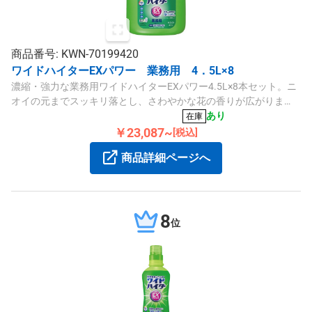
商品番号: KWN-70199420
ワイドハイターEXパワー 業務用 4．5L×8
濃縮・強力な業務用ワイドハイターEXパワー4.5L×8本セット。ニ
オイの元までスッキリ落とし、さわやかな花の香りが広がりま
す。
あり
在庫
￥23,087~
[税込]
商品詳細ページへ
8
位