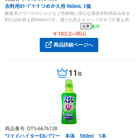
衣料用ｶﾗｰﾌﾞﾘｰﾁ つめかえ用 960mL 1個
酸素系でウールやシルクなど色柄物に安心な液体衣料用染み抜き
剤の詰め替え用960mlです。液だれ防止キャップ付きで計量も簡
単です。
あり
在庫
￥183.2~
[税込]
商品詳細ページへ
11
位
商品番号: OTS-6676128
ワイドハイターEXパワー 本体 560ml 1本