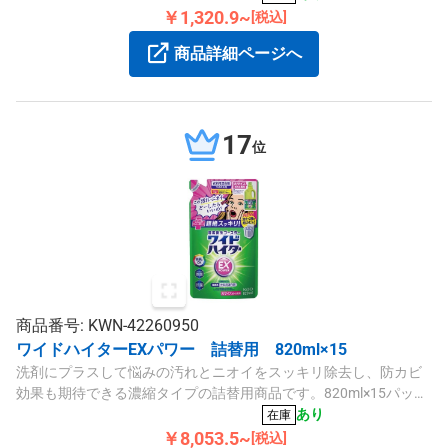
￥1,320.9~
[税込]
商品詳細ページへ
17
位
商品番号: KWN-42260950
ワイドハイターEXパワー 詰替用 820ml×15
洗剤にプラスして悩みの汚れとニオイをスッキリ除去し、防カビ
効果も期待できる濃縮タイプの詰替用商品です。820ml×15パック
入り。
あり
在庫
￥8,053.5~
[税込]