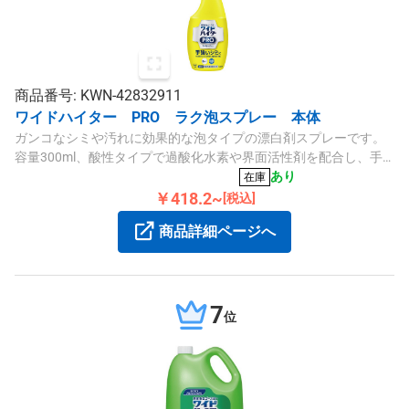
商品番号: KWN-42832911
ワイドハイター PRO ラク泡スプレー 本体
ガンコなシミや汚れに効果的な泡タイプの漂白剤スプレーです。
容量300ml、酸性タイプで過酸化水素や界面活性剤を配合し、手
軽に汚れを落とします。
あり
在庫
￥418.2~
[税込]
商品詳細ページへ
7
位