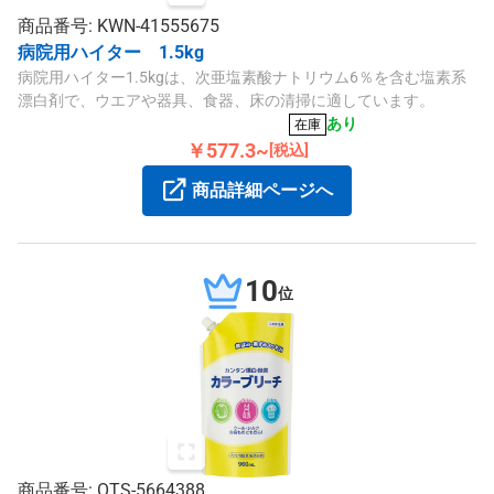
商品番号: KWN-41555675
病院用ハイター 1.5kg
病院用ハイター1.5kgは、次亜塩素酸ナトリウム6％を含む塩素系
漂白剤で、ウエアや器具、食器、床の清掃に適しています。
あり
在庫
￥577.3~
[税込]
商品詳細ページへ
10
位
商品番号: OTS-5664388