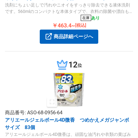
洗剤にちょい足しで汚れやニオイをすっきり除去できる液体洗剤
です。560mlのコンパクトな本体タイプで、衣料の除菌や漂白も
可能です。
あり
在庫
￥463.4~
[税込]
商品詳細ページへ
12
位
商品番号: ASO-68-0956-64
アリエールジェルボール4D微香 つめかえメガジャンボ
サイズ 83個
アリエールジェルボール4D微香は、頑固な油汚れや衣類の黄ばみ