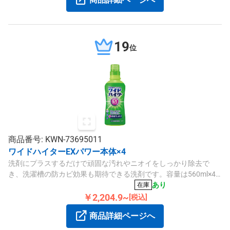
19
位
商品番号: KWN-73695011
ワイドハイターEXパワー本体×4
洗剤にプラスするだけで頑固な汚れやニオイをしっかり除去で
き、洗濯槽の防カビ効果も期待できる洗剤です。容量は560ml×4
本入りです。
あり
在庫
￥2,204.9~
[税込]
商品詳細ページへ