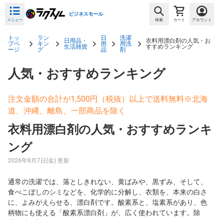
ビジネスモール
メニュー
検索
カート
アカウント
トッ
ラン
日
洗濯
日用品・
衣料用漂白剤の人気・お
プペ
キン
用
用洗
生活雑貨
すすめランキング
ージ
グ
品
剤
人気・おすすめランキング
注文金額の合計が1,500円（税抜）以上で送料無料※北海
道、沖縄、離島、一部商品を除く
衣料用漂白剤の人気・おすすめランキ
ング
2026年8月7日(金) 更新
通常の洗濯では、落としきれない、黄ばみや、黒ずみ、そして、
食べこぼしのシミなどを、化学的に分解し、衣類を、本来の白さ
に、よみがえらせる、漂白剤です。酸素系と、塩素系があり、色
柄物にも使える「酸素系漂白剤」が、広く使われています。除