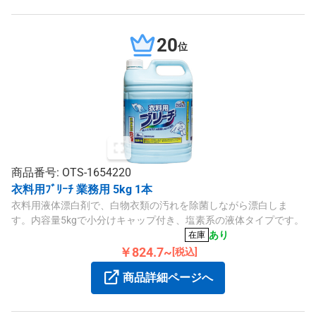
20
位
商品番号: OTS-1654220
衣料用ﾌﾞﾘｰﾁ 業務用 5kg 1本
衣料用液体漂白剤で、白物衣類の汚れを除菌しながら漂白しま
す。内容量5kgで小分けキャップ付き、塩素系の液体タイプです。
あり
在庫
￥824.7~
[税込]
商品詳細ページへ