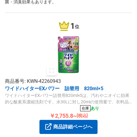
菌・消臭効果もあります。
1
位
商品番号: KWN-42260943
ワイドハイターEXパワー 詰替用 820ml×5
ワイドハイターEXパワー詰替用820ml×5は、汚れやニオイに効果
的な酸素系濃縮洗剤です。水30Lに対し20mlの使用量で、衣料品
や洗濯槽の防カビにも役立ちます。
あり
在庫
￥2,755.8~
[税込]
商品詳細ページへ