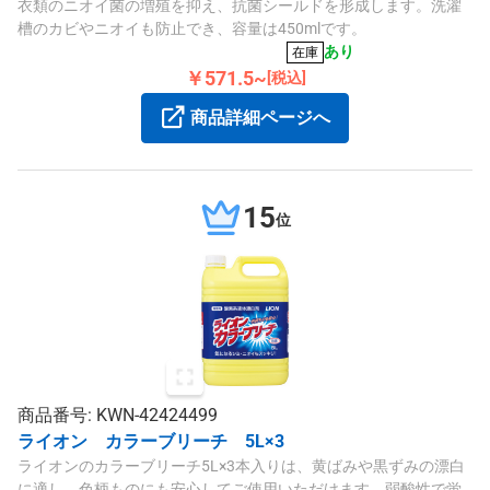
衣類のニオイ菌の増殖を抑え、抗菌シールドを形成します。洗濯
槽のカビやニオイも防止でき、容量は450mlです。
あり
在庫
￥571.5~
[税込]
商品詳細ページへ
15
位
商品番号: KWN-42424499
ライオン カラーブリーチ 5L×3
ライオンのカラーブリーチ5L×3本入りは、黄ばみや黒ずみの漂白
に適し、色柄ものにも安心してご使用いただけます。弱酸性で蛍