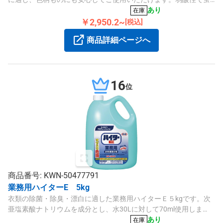
光剤無配合です。
あり
在庫
￥2,950.2~
[税込]
商品詳細ページへ
16
位
商品番号: KWN-50477791
業務用ハイターE 5kg
衣類の除菌・除臭・漂白に適した業務用ハイターＥ５kgです。次
亜塩素酸ナトリウムを成分とし、水30Lに対して70ml使用しま
す。
あり
在庫