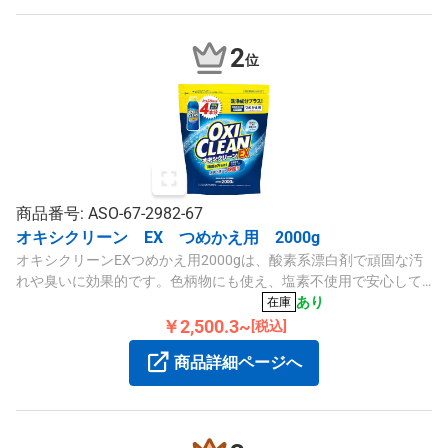
2
位
商品番号: ASO-67-2982-67
オキシクリーン EX つめかえ用 2000g
オキシクリーンEXつめかえ用2000gは、酸素系漂白剤で頑固な汚
れや臭いに効果的です。色柄物にも使え、塩素不使用で安心して
ご使用いただけます。
あり
在庫
￥2,500.3~
[税込]
商品詳細ページへ