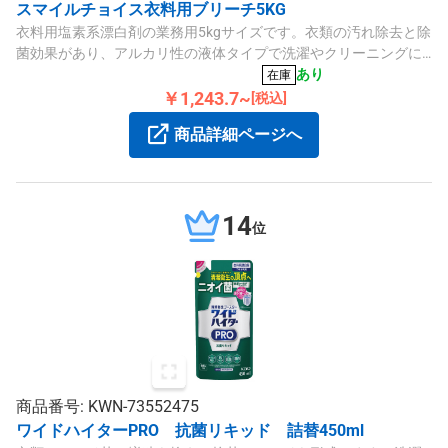
スマイルチョイス衣料用ブリーチ5KG
衣料用塩素系漂白剤の業務用5kgサイズです。衣類の汚れ除去と除
菌効果があり、アルカリ性の液体タイプで洗濯やクリーニングに
適しています。
あり
在庫
￥1,243.7~
[税込]
商品詳細ページへ
14
位
商品番号: KWN-73552475
ワイドハイターPRO 抗菌リキッド 詰替450ml