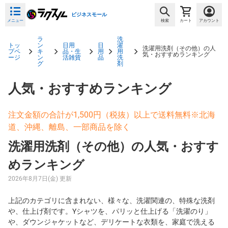
ビジネスモール
メニュー
検索
カート
アカウント
ラ
洗
トッ
ン
日用
日
濯
洗濯用洗剤（その他）の人
プペ
キ
品・生
用
用
気・おすすめランキング
ージ
ン
活雑貨
品
洗
グ
剤
人気・おすすめランキング
注文金額の合計が1,500円（税抜）以上で送料無料※北海
道、沖縄、離島、一部商品を除く
洗濯用洗剤（その他）の人気・おすす
めランキング
2026年8月7日(金) 更新
上記のカテゴリに含まれない、様々な、洗濯関連の、特殊な洗剤
や、仕上げ剤です。Yシャツを、パリッと仕上げる「洗濯のり」
や、ダウンジャケットなど、デリケートな衣類を、家庭で洗える