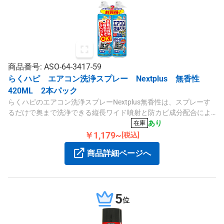
商品番号: ASO-64-3417-59
らくハピ エアコン洗浄スプレー Nextplus 無香性
420ML 2本パック
らくハピのエアコン洗浄スプレーNextplus無香性は、スプレーす
るだけで奥まで洗浄できる縦長ワイド噴射と防カビ成分配合によ
り、手軽にエアコンの清潔維持が可能です。内容量420mL、2本パ
あり
在庫
ックです。
￥1,179~
[税込]
商品詳細ページへ
5
位