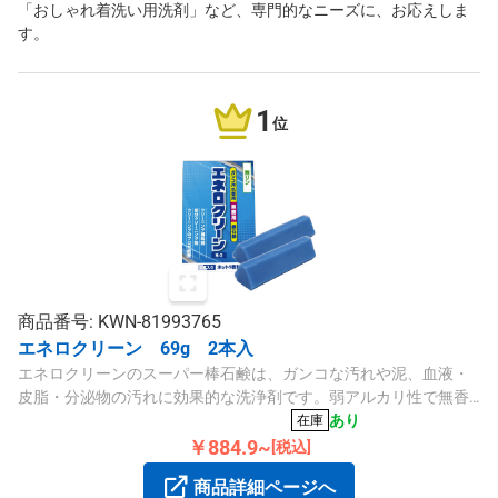
「おしゃれ着洗い用洗剤」など、専門的なニーズに、お応えしま
す。
1
位
商品番号: KWN-81993765
エネロクリーン 69g 2本入
エネロクリーンのスーパー棒石鹸は、ガンコな汚れや泥、血液・
皮脂・分泌物の汚れに効果的な洗浄剤です。弱アルカリ性で無香
料、ネット付属で使いやすく、2本入りです。
あり
在庫
￥884.9~
[税込]
商品詳細ページへ